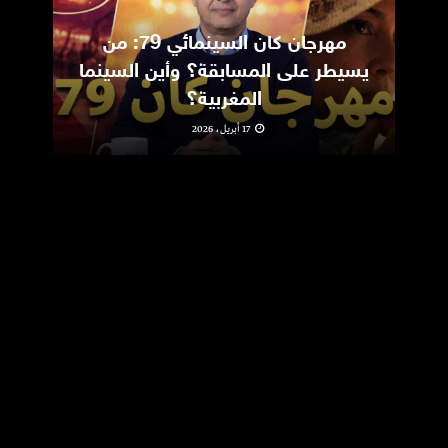
مهرجان كان السينمائي 79: من
ic
يسيطر على المسابقة؟ وأين السينما
m
المغربية؟
17 أبريل، 2026