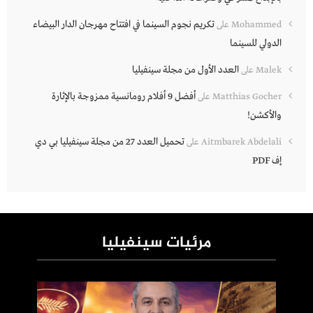
تكريم نجوم السينما في افتتاح مهرجان الدار البيضاء
Mohammed
على
الدولي للسينما
العدد الأول من مجلة سينفيليا
Malek
على
أفضل 9 أفلام رومانسية ممزوجة بالإثارة
Matthias Gocher
على
والأكشن!
تحميل العدد 27 من مجلة سينفيليا بي دي
Aitmbarek Abdelali
على
إف PDF
مرئيات سينفيليا