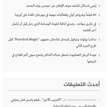
إيمي باسكال تكشف موعد الإعلان عن جيمس بوند الجديد
40 فيلماً وعروض أولى وفعاليات مهنية في مهرجان نافذة على أوروبا
في ذكرى ميلاده.. رشدي أباظة أيقونة الوسامة الذي رحل قبل أن يُكمل
آخر أفلامه
ساندرا بولوك ونيكول كيدمان تفاجئان جمهور “Practical Magic” قبل
طرح الجزء الثاني
عودة الرجل العنكبوت تشعل شباك التذاكر وتمنح سوني أكبر افتتاح في
تاريخها
أحدث التعليقات
“التدريب الأخير”.. فيلم ياسين فنان يحتفي
Elmostafa Laaroussi
على
بالإبداع المسرحي وصراعاته الداخلية