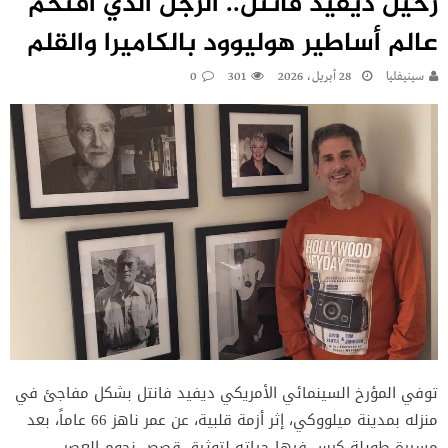
رحيل ديفيد فانتل.. الرجل الذي اقتحم
عالم أساطير هوليوود بالكاميرا والقلم
سينيفليا
28 أبريل، 2026
301
0
توفي المؤرخ السينمائي الأمريكي ديفيد فانتل بشكل مفاجئ في
منزله بمدينة ميلووكي، إثر أزمة قلبية، عن عمر ناهز 66 عاماً، بعد
مسيرة طويلة كرس فيها حياته لتوثيق قصص نجوم العصر