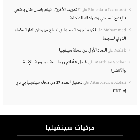
“التدريب الأخير”.. فيلم ياسين فنان يحتفي
Elmostafa Laaroussi
على
بالإبداع المسرحي وصراعاته الداخلية
تكريم نجوم السينما في افتتاح مهرجان الدار البيضاء
Mohammed
على
الدولي للسينما
العدد الأول من مجلة سينفيليا
Malek
على
أفضل 9 أفلام رومانسية ممزوجة بالإثارة
Matthias Gocher
على
والأكشن!
تحميل العدد 27 من مجلة سينفيليا بي دي
Aitmbarek Abdelali
على
إف PDF
مرئيات سينفيليا