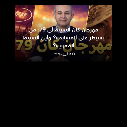
مهرجان كان السينمائي 79: من
ic
يسيطر على المسابقة؟ وأين السينما
m
المغربية؟
17 أبريل، 2026