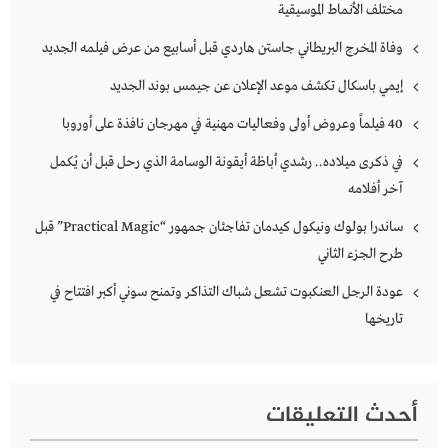
مختلف الأنماط الموسيقية
وفاة المخرج البريطاني جاستن هاردي قبل أسابيع من عرض فيلمه الجديد
إيمي باسكال تكشف موعد الإعلان عن جيمس بوند الجديد
40 فيلماً وعروض أولى وفعاليات مهنية في مهرجان نافذة على أوروبا
في ذكرى ميلاده.. رشدي أباظة أيقونة الوسامة الذي رحل قبل أن يُكمل
آخر أفلامه
ساندرا بولوك ونيكول كيدمان تفاجئان جمهور “Practical Magic” قبل
طرح الجزء الثاني
عودة الرجل العنكبوت تشعل شباك التذاكر وتمنح سوني أكبر افتتاح في
تاريخها
أحدث التعليقات