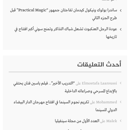
ساندرا بولوك ونيكول كيدمان تفاجئان جمهور “Practical Magic” قبل
طرح الجزء الثاني
عودة الرجل العنكبوت تشعل شباك التذاكر وتمنح سوني أكبر افتتاح في
تاريخها
أحدث التعليقات
“التدريب الأخير”.. فيلم ياسين فنان يحتفي
Elmostafa Laaroussi
على
بالإبداع المسرحي وصراعاته الداخلية
تكريم نجوم السينما في افتتاح مهرجان الدار البيضاء
Mohammed
على
الدولي للسينما
العدد الأول من مجلة سينفيليا
Malek
على