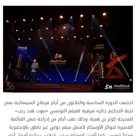
اختتمت الدورة السادسة والثلاثون من أيام قرطاج السينمائية بمنح
لجنة التحكيم جائزة شرفية للفيلم التونسي «صوت هند رجب»
للمخرجة كوثر بن هنية، وذلك عقب أيام من إدراجه ضمن القائمة
القصيرة لجوائز الأوسكار لأفضل فيلم دولي غير ناطق بالإنجليزية
ممثلاً لتونس. كما تُوّجت الممثلة سجى كيلاني بجائزة أفضل أداء