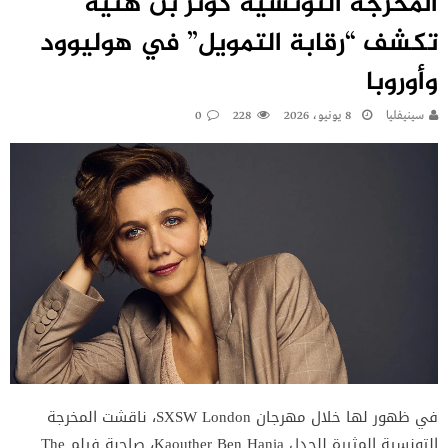
المخرجة التونسية كوثَر بن هنية
تكشف “رقابة التمويل” في هوليوود
وأوروبا
سينيفليا
8 يونيو، 2026
228
0
في ظهور لها خلال مهرجان SXSW London، ناقشت المخرجة
التونسية المثيرة للجدل Kaouther Ben Hania، صاحبة فيلم The