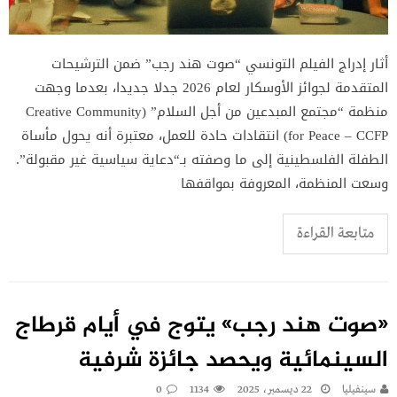
أثار إدراج الفيلم التونسي “صوت هند رجب” ضمن الترشيحات
المتقدمة لجوائز الأوسكار لعام 2026 جدلا جديدا، بعدما وجهت
منظمة “مجتمع المبدعين من أجل السلام” (Creative Community
for Peace – CCFP) انتقادات حادة للعمل، معتبرة أنه يحول مأساة
الطفلة الفلسطينية إلى ما وصفته بـ“دعاية سياسية غير مقبولة”.
وسعت المنظمة، المعروفة بمواقفها
متابعة القراءة
«صوت هند رجب» يتوج في أيام قرطاج
السينمائية ويحصد جائزة شرفية
سينفيليا
22 ديسمبر، 2025
1134
0