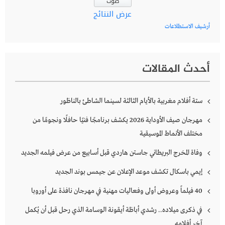
عرض النتائج
أرشيف الاستطلاعات
أحدث المقالات
ستة أفلام مغربية بالأيام الثالثة لسينما الشاطئ بالناظور
مهرجان صيف الأوداية 2026 يكشف برنامجًا فنيًا حافلًا ونجومًا من
مختلف الأنماط الموسيقية
وفاة المخرج البريطاني جاستن هاردي قبل أسابيع من عرض فيلمه الجديد
إيمي باسكال تكشف موعد الإعلان عن جيمس بوند الجديد
40 فيلماً وعروض أولى وفعاليات مهنية في مهرجان نافذة على أوروبا
في ذكرى ميلاده.. رشدي أباظة أيقونة الوسامة الذي رحل قبل أن يُكمل
آخر أفلامه