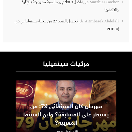
أفضل 9 أفلام رومانسية ممزوجة بالإثارة
Matthias Gocher
على
والأكشن!
تحميل العدد 27 من مجلة سينفيليا بي دي
Aitmbarek Abdelali
على
إف PDF
مرئيات سينفيليا
مهرجان كان السينمائي 79: من
ic
يسيطر على المسابقة؟ وأين السينما
m
المغربية؟
17 أبريل، 2026