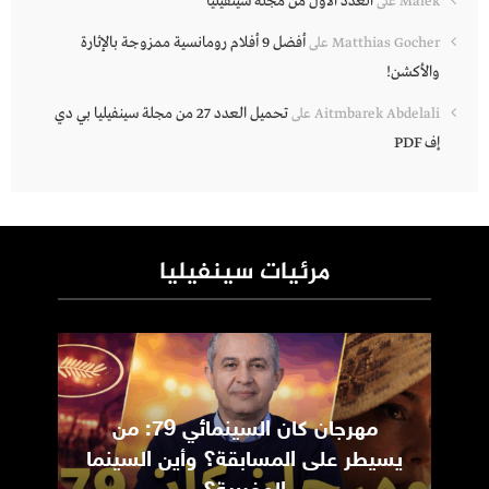
العدد الأول من مجلة سينفيليا
Malek
على
أفضل 9 أفلام رومانسية ممزوجة بالإثارة
Matthias Gocher
على
والأكشن!
تحميل العدد 27 من مجلة سينفيليا بي دي
Aitmbarek Abdelali
على
إف PDF
مرئيات سينفيليا
مهرجان كان السينمائي 79: من
ic
يسيطر على المسابقة؟ وأين السينما
m