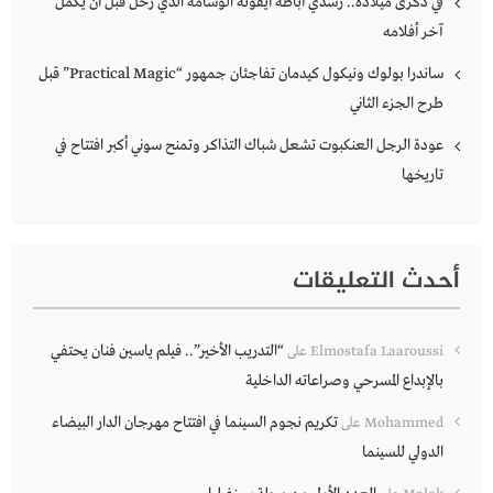
في ذكرى ميلاده.. رشدي أباظة أيقونة الوسامة الذي رحل قبل أن يُكمل
آخر أفلامه
ساندرا بولوك ونيكول كيدمان تفاجئان جمهور “Practical Magic” قبل
طرح الجزء الثاني
عودة الرجل العنكبوت تشعل شباك التذاكر وتمنح سوني أكبر افتتاح في
تاريخها
أحدث التعليقات
“التدريب الأخير”.. فيلم ياسين فنان يحتفي
Elmostafa Laaroussi
على
بالإبداع المسرحي وصراعاته الداخلية
تكريم نجوم السينما في افتتاح مهرجان الدار البيضاء
Mohammed
على
الدولي للسينما