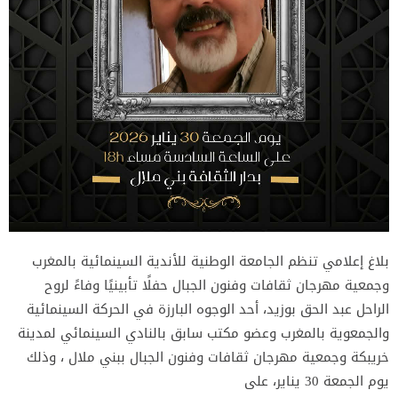
بلاغ إعلامي تنظم الجامعة الوطنية للأندية السينمائية بالمغرب
وجمعية مهرجان ثقافات وفنون الجبال حفلًا تأبينيًا وفاءً لروح
الراحل عبد الحق بوزيد، أحد الوجوه البارزة في الحركة السينمائية
والجمعوية بالمغرب وعضو مكتب سابق بالنادي السينمائي لمدينة
خريبكة وجمعية مهرجان ثقافات وفنون الجبال ببني ملال ، وذلك
يوم الجمعة 30 يناير، على