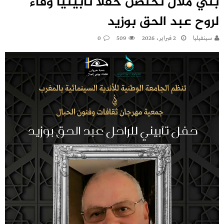
بني ملال تحتضن حفلًا تأبينيًا وفاءً
لروح عبد الحق بوزيد
سينفيليا
2 فبراير، 2026
509
0