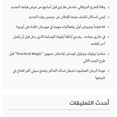
وفاة المخرج البريطاني جاستن هاردي قبل أسابيع من عرض فيلمه الجديد
إيمي باسكال تكشف موعد الإعلان عن جيمس بوند الجديد
40 فيلماً وعروض أولى وفعاليات مهنية في مهرجان نافذة على أوروبا
في ذكرى ميلاده.. رشدي أباظة أيقونة الوسامة الذي رحل قبل أن يُكمل
آخر أفلامه
ساندرا بولوك ونيكول كيدمان تفاجئان جمهور “Practical Magic” قبل
طرح الجزء الثاني
عودة الرجل العنكبوت تشعل شباك التذاكر وتمنح سوني أكبر افتتاح في
تاريخها
أحدث التعليقات