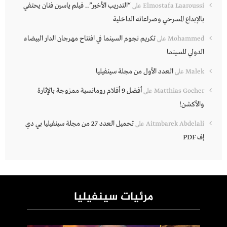
“التدريب الأخير”.. فيلم ياسين فنان يحتفي
Elmostafa Laaroussi
على
بالإبداع المسرحي وصراعاته الداخلية
تكريم نجوم السينما في افتتاح مهرجان الدار البيضاء
Mohammed
على
الدولي للسينما
العدد الأول من مجلة سينفيليا
Malek
على
أفضل 9 أفلام رومانسية ممزوجة بالإثارة
Matthias Gocher
على
والأكشن!
تحميل العدد 27 من مجلة سينفيليا بي دي
Aitmbarek Abdelali
على
إف PDF
مرئيات سينفيليا