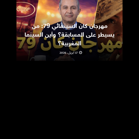
مهرجان كان السينمائي 79: من
ic
يسيطر على المسابقة؟ وأين السينما
m
المغربية؟
17 أبريل، 2026