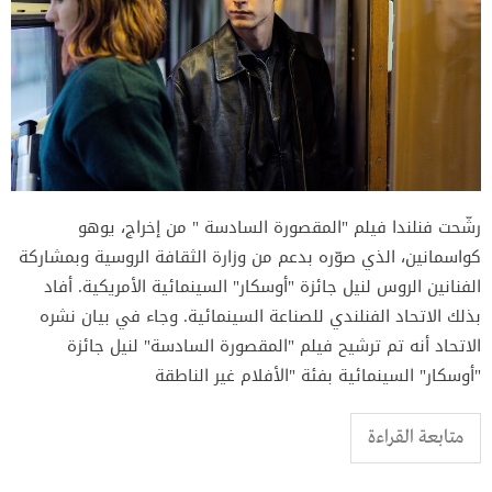
رشّحت فنلندا فيلم "المقصورة السادسة " من إخراج، يوهو
كواسمانين، الذي صوّره بدعم من وزارة الثقافة الروسية وبمشاركة
الفنانين الروس لنيل جائزة "أوسكار" السينمائية الأمريكية. أفاد
بذلك الاتحاد الفنلندي للصناعة السينمائية. وجاء في بيان نشره
الاتحاد أنه تم ترشيح فيلم "المقصورة السادسة" لنيل جائزة
"أوسكار" السينمائية بفئة "الأفلام غير الناطقة
متابعة القراءة