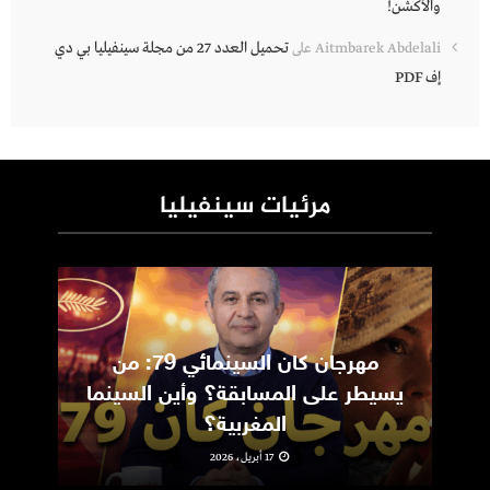
والأكشن!
تحميل العدد 27 من مجلة سينفيليا بي دي
Aitmbarek Abdelali
على
إف PDF
مرئيات سينفيليا
مهرجان كان السينمائي 79: من
ic
يسيطر على المسابقة؟ وأين السينما
m
المغربية؟
17 أبريل، 2026