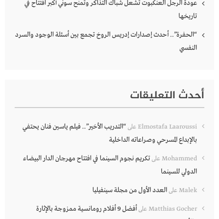
عودة الرجل العنكبوت تشعل شباك التذاكر وتمنح سوني أكبر افتتاح في
تاريخها
“الحفرة”.. أحدث إصدارات إدريس الروخ تجمع بين أسئلة الوجود والسرد
النفسي
أحدث التعليقات
“التدريب الأخير”.. فيلم ياسين فنان يحتفي
Elmostafa Laaroussi
على
بالإبداع المسرحي وصراعاته الداخلية
تكريم نجوم السينما في افتتاح مهرجان الدار البيضاء
Mohammed
على
الدولي للسينما
العدد الأول من مجلة سينفيليا
Malek
على
أفضل 9 أفلام رومانسية ممزوجة بالإثارة
Matthias Gocher
على