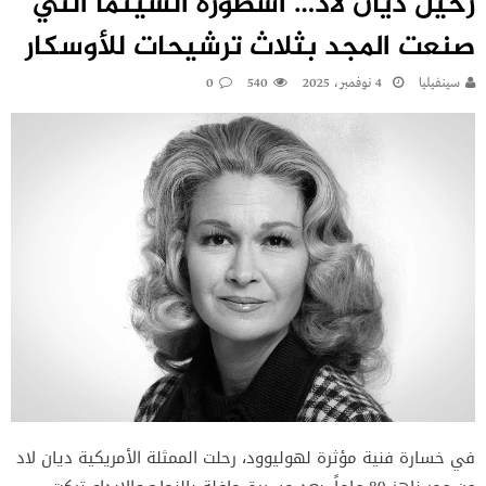
رحيل ديان لاد… أسطورة السينما التي
صنعت المجد بثلاث ترشيحات للأوسكار
سينفيليا
4 نوفمبر، 2025
540
0
في خسارة فنية مؤثرة لهوليوود، رحلت الممثلة الأمريكية ديان لاد