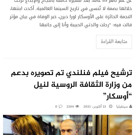
عن عمر ناهز 89 عاماً، بعد مسيرة حافلة بالنجاح والإبداع تركت
خلالها بصمة لا تُنسى في تاريخ السينما العالمية. أكدت ابنتها،
النجمة الحائزة على الأوسكار لورا ديرن، خبر الوفاة في بيان مؤثر
قالت فيه: “رحلت والدتي الحبيبة وأنا إلى جانبها
متابعة القراءة
ترشيح فيلم فنلندي تم تصويره بدعم
من وزارة الثقافة الروسية لنيل
“أوسكار”
سينفيليا
13 أكتوبر، 2021
2104
0