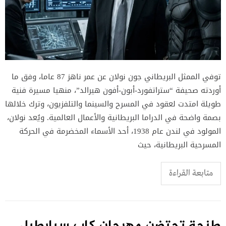
توفي الممثل البريطاني جون نولان عن عمر ناهز 87 عاما، وفق ما
أوردته صحيفة “ستراتفورد-أبون-أفون هيرالد”، منهيا مسيرة فنية
طويلة امتدت لعقود في المسرح والسينما والتلفزيون، وترك خلالها
بصمة واضحة في الدراما البريطانية والأعمال العالمية. ويُعد نولان،
المولود في لندن عام 1938، أحد الأسماء المخضرمة في الحركة
المسرحية البريطانية، حيث
متابعة القراءة