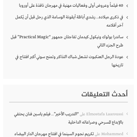
40 فيلماً وعروض أولى وفعاليات مهنية في مهرجان نافذة على أوروبا
في ذكرى ميلاده.. رشدي أباظة أيقونة الوسامة الذي رحل قبل أن يُكمل
آخر أفلامه
ساندرا بولوك ونيكول كيدمان تفاجئان جمهور “Practical Magic” قبل
طرح الجزء الثاني
عودة الرجل العنكبوت تشعل شباك التذاكر وتمنح سوني أكبر افتتاح في
تاريخها
أحدث التعليقات
“التدريب الأخير”.. فيلم ياسين فنان يحتفي
Elmostafa Laaroussi
على
بالإبداع المسرحي وصراعاته الداخلية
تكريم نجوم السينما في افتتاح مهرجان الدار البيضاء
Mohammed
على