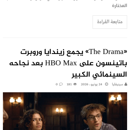
المختارة
متابعة القراءة
«The Drama» يجمع زيندايا وروبرت
باتينسون على HBO Max بعد نجاحه
السينمائي الكبير
سينيفليا
24 يونيو، 2026
181
0