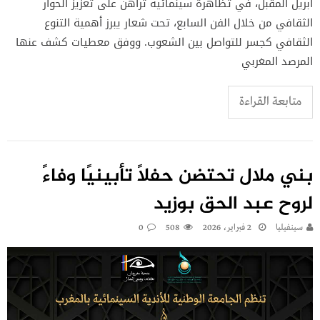
أبريل المقبل، في تظاهرة سينمائية تُراهن على تعزيز الحوار
الثقافي من خلال الفن السابع، تحت شعار يبرز أهمية التنوع
الثقافي كجسر للتواصل بين الشعوب. ووفق معطيات كشف عنها
المرصد المغربي
متابعة القراءة
بني ملال تحتضن حفلًا تأبينيًا وفاءً
لروح عبد الحق بوزيد
سينفيليا
2 فبراير، 2026
508
0