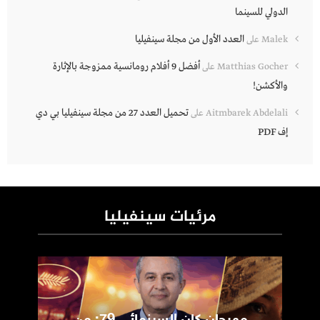
الدولي للسينما
العدد الأول من مجلة سينفيليا
Malek
على
أفضل 9 أفلام رومانسية ممزوجة بالإثارة
Matthias Gocher
على
والأكشن!
تحميل العدد 27 من مجلة سينفيليا بي دي
Aitmbarek Abdelali
على
إف PDF
مرئيات سينفيليا
مهرجان كان السينمائي 79: من
ic