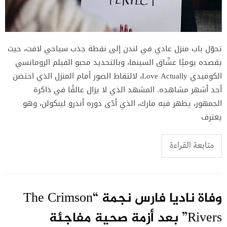
تحوّل باب منزل عادي في لندن إلى نقطة جذب سياحي لافت، حيث
يقصده يوميًا عشّاق السينما، وبالتحديد محبو الفيلم الرومانسي
الكوميدي Love Actually، لالتقاط الصور أمام المنزل الذي احتضن
أحد أشهر مشاهده. المشهد الذي لا يزال عالقًا في ذاكرة
الجمهور، يظهر فيه مارك، الذي أدّى دوره أندرو لينكولن، وهو
يعترف
متابعة القراءة
وفاة ناديا فارس نجمة “The Crimson
Rivers” بعد أزمة صحية مفاجئة