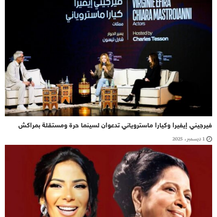
فيرجيني إيفيرا وكيارا ماستروياني تدعوان لسينما حرة ومستقلة بمراكش
1 ديسمبر، 2025