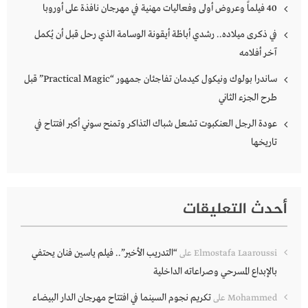
40 فيلماً وعروض أولى وفعاليات مهنية في مهرجان نافذة على أوروبا
في ذكرى ميلاده.. رشدي أباظة أيقونة الوسامة الذي رحل قبل أن يُكمل
آخر أفلامه
ساندرا بولوك ونيكول كيدمان تفاجئان جمهور “Practical Magic” قبل
طرح الجزء الثاني
عودة الرجل العنكبوت تشعل شباك التذاكر وتمنح سوني أكبر افتتاح في
تاريخها
أحدث التعليقات
“التدريب الأخير”.. فيلم ياسين فنان يحتفي
Elmostafa Laaroussi
على
بالإبداع المسرحي وصراعاته الداخلية
تكريم نجوم السينما في افتتاح مهرجان الدار البيضاء
Mohammed
على