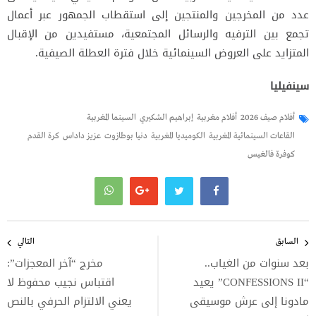
عدد من المخرجين والمنتجين إلى استقطاب الجمهور عبر أعمال
تجمع بين الترفيه والرسائل المجتمعية، مستفيدين من الإقبال
المتزايد على العروض السينمائية خلال فترة العطلة الصيفية.
سينفيليا
أفلام صيف 2026
أفلام مغربية
إبراهيم الشكيري
السينما المغربية
القاعات السينمائية المغربية
الكوميديا المغربية
دنيا بوطازوت
عزيز داداس
كرة القدم
كوفرة فالغيس
تصفّح
المقالات
السابق
التالي
بعد سنوات من الغياب..
مخرج “آخر المعجزات”:
“CONFESSIONS II” يعيد
اقتباس نجيب محفوظ لا
مادونا إلى عرش موسيقى
يعني الالتزام الحرفي بالنص