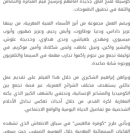
كوسيلة لفتح آفاق جديدة أمامهم وترسيخ قيم المثابرة والتضامن
والثقة في تحقيق الطموحات.
ويضم العمل مجموعة من أبرز الأسماء الفنية المغربية، من بينها
عزيز داداس، ودنيا بوطازوت، وأيمن رحيم، وعزيز ضهيور، وأيوب
ميسيوي، ومهدي بلعياشي، وندى هداوي، وخديجة علوش،
والبشير واكين، ونبيل عاطف، ولبنى شكلاط، وأمين موكريم، في
توليفة تجمع بين نجوم راكموا تجارب مهمة في السينما والتلفزيون
ووجوه شابة صاعدة.
ويراهن إبراهيم الشكيري من خلال هذا الفيلم على تقديم عمل
عائلي يستهدف مختلف الشرائح العمرية، عبر قصة تجمع بين
الكوميديا والمشاعر الإنسانية، وتحتفي بالشغف الكبير الذي يكنه
المغاربة لكرة القدم، من خلال أحداث تعكس تداخل الأحلام
الشخصية مع تفاصيل الحياة اليومية والواقع الاجتماعي.
ويأتي طرح “كوفرة فالغيس” في سياق الانتعاش الذي تشهده
القاعات السينمائية المغربية خلال الموسم الصيفي، حيث يسعى