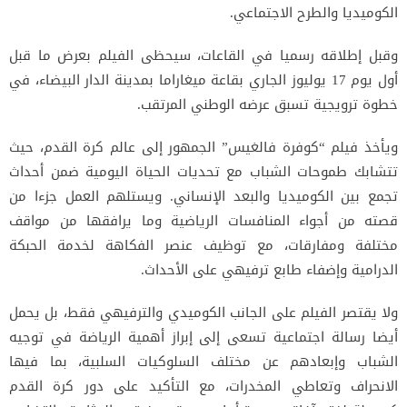
الكوميديا والطرح الاجتماعي.
وقبل إطلاقه رسميا في القاعات، سيحظى الفيلم بعرض ما قبل
أول يوم 17 يوليوز الجاري بقاعة ميغاراما بمدينة الدار البيضاء، في
خطوة ترويجية تسبق عرضه الوطني المرتقب.
ويأخذ فيلم “كوفرة فالغيس” الجمهور إلى عالم كرة القدم، حيث
تتشابك طموحات الشباب مع تحديات الحياة اليومية ضمن أحداث
تجمع بين الكوميديا والبعد الإنساني. ويستلهم العمل جزءا من
قصته من أجواء المنافسات الرياضية وما يرافقها من مواقف
مختلفة ومفارقات، مع توظيف عنصر الفكاهة لخدمة الحبكة
الدرامية وإضفاء طابع ترفيهي على الأحداث.
ولا يقتصر الفيلم على الجانب الكوميدي والترفيهي فقط، بل يحمل
أيضا رسالة اجتماعية تسعى إلى إبراز أهمية الرياضة في توجيه
الشباب وإبعادهم عن مختلف السلوكيات السلبية، بما فيها
الانحراف وتعاطي المخدرات، مع التأكيد على دور كرة القدم