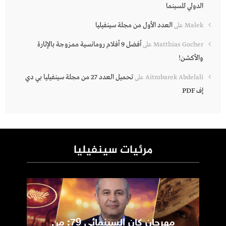
الدولي للسينما
العدد الأول من مجلة سينفيليا
Malek
على
أفضل 9 أفلام رومانسية ممزوجة بالإثارة
Matthias Gocher
على
والأكشن!
تحميل العدد 27 من مجلة سينفيليا بي دي
Aitmbarek Abdelali
على
إف PDF
مرئيات سينفيليا
مهرجان كان السينمائي 79: من
ic