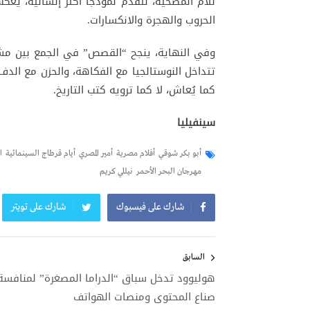
للأم المضحية، لتقدم نموذجاً أكثر إنسانية، يع
الحروب والهجرة والانكسارات.
وفي النهاية، ينجح “القصص” في الجمع بين مشاع
تتداخل النوستالجيا مع الفكاهة، والحزن مع الدفء 
كما يُعاش، لا كما ترويه كتب التاريخ.
سينفيليا
أبو بكر شوقي
أفلام مصرية
أمير المصري
أيام قرطاج السينمائية
ا
مهرجان البحر الأحمر
نيللي كريم
شارك على فيسبوك
شارك على تويتر
تصفّح
المقالات
السابق
هوليوود تدخل سباق “الدراما المصغرة” لمنافسة
صناع المحتوى ومنصات الهواتف