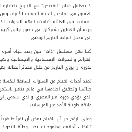
لا يتعامل فيلم “القصص” مع التاريخ باعتباره ت
العميق في تفاصيل الحياة اليومية للأفراد. وم
اعتماده على العائلة كنافذة لفهم التحولات ال
ورغم أن العملين يشتركان في حضور نيللي كريم، 
إلى مدخل لقراءة التاريخ الوطني.
كما فعل مسلسل “ذات” حين رصد حياة أسرة مص
الهزائم والتحولات الاقتصادية والاجتماعية وتغي
بدوره أن يروي التاريخ من خلال مصائر أبطاله، بعي
حياتها وتحقيق أحلامها في عالم يتغير باستمرا
الذي يؤدي دوره أمير المصري، والذي يسعى إلى 
علاقة طويلة الأمد عبر المراسلات.
وعلى الرغم من أن الفيلم يمكن أن يُقرأ ظاهر
تشكلت أحلامه وطموحاته تحت وطأة التحولات 