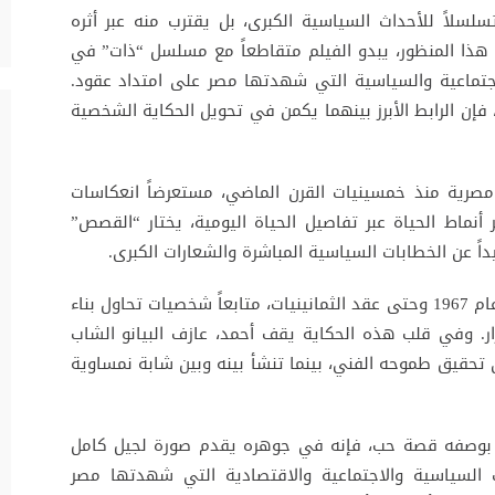
سلسلاً للأحداث السياسية الكبرى، بل يقترب منه عبر أثره
ن هذا المنظور، يبدو الفيلم متقاطعاً مع مسلسل “ذات” في
اجتماعية والسياسية التي شهدتها مصر على امتداد عقود.
فإن الرابط الأبرز بينهما يكمن في تحويل الحكاية الشخصية
رية منذ خمسينيات القرن الماضي، مستعرضاً انعكاسات
ر أنماط الحياة عبر تفاصيل الحياة اليومية، يختار “القصص”
داً عن الخطابات السياسية المباشرة والشعارات الكبرى.
تمتد أحداث الفيلم من السنوات السابقة لنكسة عام 1967 وحتى عقد الثمانينيات، متابعاً شخصيات تحاول بناء
ر. وفي قلب هذه الحكاية يقف أحمد، عازف البيانو الشاب
تحقيق طموحه الفني، بينما تنشأ بينه وبين شابة نمساوية
ياً بوصفه قصة حب، فإنه في جوهره يقدم صورة لجيل كامل
السياسية والاجتماعية والاقتصادية التي شهدتها مصر