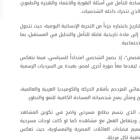
مساحة للتأمل في أسئلة الهوية والانتماء والهجرة والطموح،
لذي تتحرك داخله الشخصيات.
خ باعتباره جزءاً من التجربة الإنسانية اليومية، حيث تتحول
إلى مادة تاريخية قابلة للتأمل والتحليل في المستقبل، بما
اجتماعية.
القصص”، إذ يصبح الشخصي امتداداً للسياسي، فيما تنعكس
، ليقدما معاً صورة أخرى لمصر، بعيدة عن السرديات الرسمية
المزدحم بأفلام الحركة والكوميديا العربية والعالمية،
ادئ ومتأن يمنح شخصياته المساحة الكافية للنمو والتطور.
يلم، الذي يتسم بطابع مسرحي واضح في تكوين المشاهد
ر. ويتعامل العمل مع مشاهده كما لو كانت لوحات مسرحية
م فضاءات العائلات المصرية والنمساوية، حيث تعكس
افية لكل مرحلة.