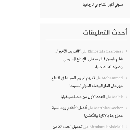
سوني أكبر افتتاح في تاريخها
أحدث التعليقات
“التدريب الأخير”..
Elmostafa Laaroussi
على
فيلم ياسين فنان يحتفي بالإبداع المسرحي
وصراعاته الداخلية
تكريم نجوم السينما في افتتاح
Mohammed
على
مهرجان الدار البيضاء الدولي للسينما
العدد الأول من مجلة سينفيليا
Malek
على
أفضل 9 أفلام رومانسية
Matthias Gocher
على
ممزوجة بالإثارة والأكشن!
تحميل العدد 27 من
Aitmbarek Abdelali
على