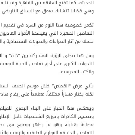
الحديثة. كما تفتح العلاقة بين القاهرة وفيينا 
وهي قضايا تتشابك بعمق مع السياق التاريخي ا
تكمن خصوصية هذا النوع من السرد في تقديم التاري
التفاصيل الصغيرة التي يعيشها الأفراد العاديون 
تحمله من آثار الصراعات والتحولات الاقتصادية وال
ومن هنا تتجلى الرؤية المشتركة بين “ذات” و”
التحولات الكبرى على أدق تفاصيل الحياة اليومية
والكتب المدرسية.
يأتي عرض “القصص” خلال موسم الصيف السينمائي 
لكنه يختار مساراً مختلفاً، معتمداً على إيقاع ه
وينعكس هذا الخيار على البناء البصري للف
وتصميم الكادرات وتوزيع الشخصيات داخل الإطا
مصاغة بعناية، وهو ما يظهر بوضوح في تصمي
التفاصيل الدقيقة الفوارق الطبقية والزمنية والثق