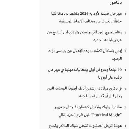
بالناظور
مهرجان صيف الأوداية 2026 يكشف برنامجًا فنيًا
حافلًا ونجومًا من مختلف الأنماط الموسيقية
وفاة المخرج البريطاني جاستن هاردي قبل أسابيع من
عرض فيلمه الجديد
إيمي باسكال تكشف موعد الإعلان عن جيمس بوند
الجديد
40 فيلماً وعروض أولى وفعاليات مهنية في مهرجان
نافذة على أوروبا
في ذكرى ميلاده.. رشدي أباظة أيقونة الوسامة الذي
رحل قبل أن يُكمل آخر أفلامه
ساندرا بولوك ونيكول كيدمان تفاجئان جمهور
“Practical Magic” قبل طرح الجزء الثاني
عودة الرجل العنكبوت تشعل شباك التذاكر وتمنح