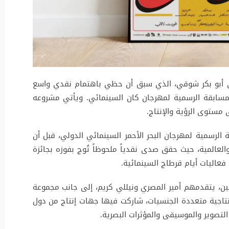
ي أبو بكر شوقي، الذي سبق أن حظي باهتمام نقدي واسع
مسابقة الرسمية لمهرجان كان السينمائي. ويأتي مشروعه
 مستوى الرؤية والإنتاج.
الرسمية لمهرجان البحر الأحمر السينمائي الدولي، قبل أن
لعالمية، حيث حقق صدى نقدياً ملحوظاً تُوج بفوزه بجائزة
عاليات أيام قرطاج السينمائية.
يين، يتقدمهم أمير المصري ونيللي كريم، إلى جانب مجموعة
إنتاجية متعددة الجنسيات، شاركت فيها جهات إنتاج من دول
تصوير والموسيقى والمؤثرات البصرية.