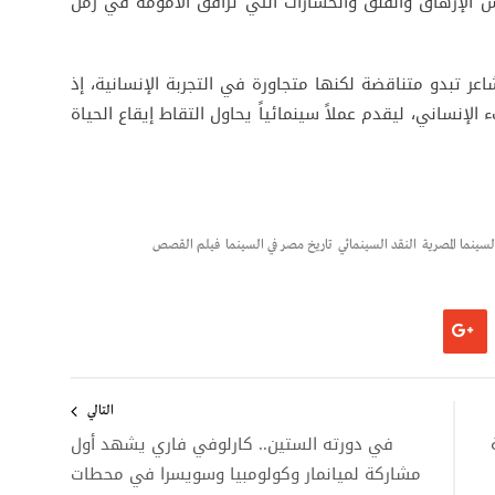
كس الإرهاق والقلق والخسارات التي ترافق الأمومة في زمن
ر تبدو متناقضة لكنها متجاورة في التجربة الإنسانية، إذ
الإنساني، ليقدم عملاً سينمائياً يحاول التقاط إيقاع الحياة
لسينما المصرية
النقد السينمائي
تاريخ مصر في السينما
فيلم القصص
التالي
في دورته الستين.. كارلوفي فاري يشهد أول
مشاركة لميانمار وكولومبيا وسويسرا في محطات