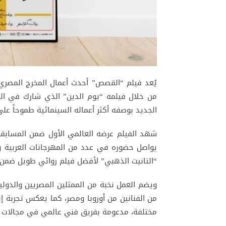
يُعد فيلم “القصص” أحدث أعمال المخرج المصر
من خلال فيلمه “يوم الدين” الذي شارك في ال
الجديد بوصفه أكثر أعماله السينمائية طموحاً على
شهد الفيلم عرضه العالمي الأول ضمن المسابقة 
يواصل حضوره في عدد من المهرجانات العربية وا
“التانيت الذهبي” لأفضل فيلم روائي طويل ضمن ف
ويضم العمل نخبة من الممثلين المصريين والدول
من الفنانين من أوروبا ومصر، كما يعكس تجربة 
مختلفة، مدعومة بفريق فني عالمي في مجالات ال