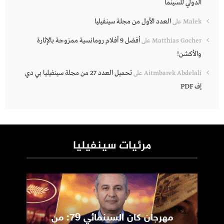
الدولي للسينما
العدد الأول من مجلة سينفيليا
Malek
على
أفضل 9 أفلام رومانسية ممزوجة بالإثارة
Matthias Gocher
على
والأكشن!
تحميل العدد 27 من مجلة سينفيليا بي دي
Aitmbarek Abdelali
على
إف PDF
مرئيات سينفيليا
مهرجان كان السينمائي 79: من
ic