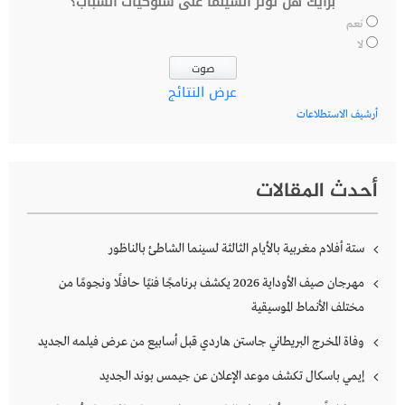
برأيك هل تؤثر السينما على سلوكيات الشباب؟
نعم
لا
عرض النتائج
أرشيف الاستطلاعات
أحدث المقالات
ستة أفلام مغربية بالأيام الثالثة لسينما الشاطئ بالناظور
مهرجان صيف الأوداية 2026 يكشف برنامجًا فنيًا حافلًا ونجومًا من
مختلف الأنماط الموسيقية
وفاة المخرج البريطاني جاستن هاردي قبل أسابيع من عرض فيلمه الجديد
إيمي باسكال تكشف موعد الإعلان عن جيمس بوند الجديد