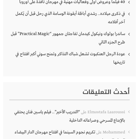
40 فيلماً وعروض أولى وفعاليات مهنية في مهرجان نافذة على أوروبا
في ذكرى ميلاده.. رشدي أباظة أيقونة الوسامة الذي رحل قبل أن يُكمل
آخر أفلامه
ساندرا بولوك ونيكول كيدمان تفاجئان جمهور “Practical Magic” قبل
طرح الجزء الثاني
عودة الرجل العنكبوت تشعل شباك التذاكر وتمنح سوني أكبر افتتاح في
تاريخها
أحدث التعليقات
“التدريب الأخير”.. فيلم ياسين فنان يحتفي
Elmostafa Laaroussi
على
بالإبداع المسرحي وصراعاته الداخلية
تكريم نجوم السينما في افتتاح مهرجان الدار البيضاء
Mohammed
على