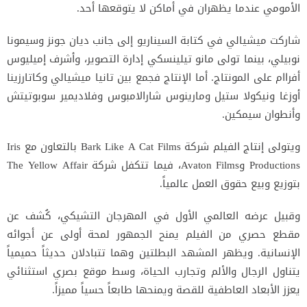
الأمومي عندما يظهران في أماكن لا يتوقعها أحد.
شاركت ميشيالي في كتابة السيناريو إلى جانب ديان جونز وسيمونا
نوبيلي، بينما تولى مانو تيلينسكي إدارة التصوير، وأشرف إميليوس
أفراام على المونتاج. أما الإنتاج فجمع بين تانيا ميشيالي وكاتارزينا
أوزغا ونيكولا ستيل ومارينوس شارالامبوس وفلاديمير سوبوتيتش
وأنطوان سيمكين.
ويتولى إنتاج الفيلم شركة Bark Like A Cat Films بالتعاون مع Iris
Productions وAvaton Films، فيما تتكفل شركة The Yellow Affair
بتوزيع وبيع حقوق العمل عالمياً.
وقبيل عرضه العالمي الأول في المهرجان التشيكي، كُشف عن
مقطع حصري من الفيلم يمنح الجمهور لمحة أولى عن أجوائه
الإنسانية. ويظهر المشهد البطلتين وهما تتبادلان حديثاً حميمياً
يتناول الرجال والألم وتجارب الحياة، وسط موقع بصري استثنائي
يعزز الأبعاد العاطفية للقصة ويمنحها طابعاً حسياً مميزاً.