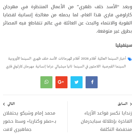
ويعد “الأسد خلف ظهري” من الأعمال المنتظرة في مهرجان
كارلوفي فاري هذا العام، لما يحمله من معالجة إنسانية لقضايا
الهوية والانتماء والبحث عن العائلة في عالم تتقاطع فيه المصائر
بطرق غير متوقعة.
سينفيليا
أخبار السينما العالمية
أفلام 2026
أفلام المهرجانات
الأسد خلف ظهري
السينما الأوروبية
السينما القبرصية
اللاجئون في السينما
تانيا ميشيالي
دراما إنسانية
مهرجان كارلوفي فاري
تصفّح
المقالات
السابق
التالي
زندايا تكسر قواعد الأزياء
محمد إمام وشيكو يحتفلان
الفاخرة بإطلالة سبايدرمان
بـ«صقر وكناريا» وسط حضور
منخفضة التكلفة
جماهيري لافت