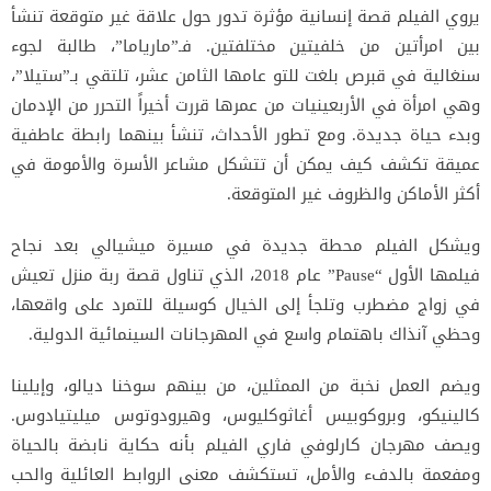
يروي الفيلم قصة إنسانية مؤثرة تدور حول علاقة غير متوقعة تنشأ
بين امرأتين من خلفيتين مختلفتين. فـ”مارياما”، طالبة لجوء
سنغالية في قبرص بلغت للتو عامها الثامن عشر، تلتقي بـ”ستيلا”،
وهي امرأة في الأربعينيات من عمرها قررت أخيراً التحرر من الإدمان
وبدء حياة جديدة. ومع تطور الأحداث، تنشأ بينهما رابطة عاطفية
عميقة تكشف كيف يمكن أن تتشكل مشاعر الأسرة والأمومة في
أكثر الأماكن والظروف غير المتوقعة.
ويشكل الفيلم محطة جديدة في مسيرة ميشيالي بعد نجاح
فيلمها الأول “Pause” عام 2018، الذي تناول قصة ربة منزل تعيش
في زواج مضطرب وتلجأ إلى الخيال كوسيلة للتمرد على واقعها،
وحظي آنذاك باهتمام واسع في المهرجانات السينمائية الدولية.
ويضم العمل نخبة من الممثلين، من بينهم سوخنا ديالو، وإيلينا
كالينيكو، وبروكوبيس أغاثوكليوس، وهيرودوتوس ميليتيادوس.
ويصف مهرجان كارلوفي فاري الفيلم بأنه حكاية نابضة بالحياة
ومفعمة بالدفء والأمل، تستكشف معنى الروابط العائلية والحب