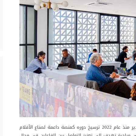
يواصل المهرجان الدولي للشريط الوثائقي بأكادير منذ عام 2022 ترسيخ دوره كمنصة داعمة لصناع الأفلام
هي مبادرة تهدف إلى تعزيز التواصل بين الفاعلين في مجال