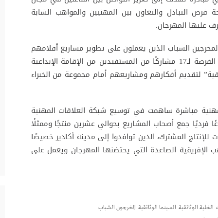
ة فرص التبادل والتعاون بين المهنيين والمواهب الشابة
رف عليها المهرجان.
خرجين الشباب الذين يعملون على تطوير مشاريع أفلامهم
الوثائقية الطويلة الأولى أو الثانية، حيث أتيحت الفرصة لـ17 مشاركًا من المستفيدين من الإقامة الإبداعية
ثائقية” لتقديم أفكارهم ومشاريعهم أمام مجموعة من الخبراء
 مهنية مباشرة ساهمت في توسيع شبكة العلاقات المهنية
 إذ شهدت تنظيم أكثر من 250 اجتماعًا فرديًا جمع أصحاب المشاريع بحوالي عشرين منتجًا وممثلًا
لإنتاج المشترك، الذين توافدوا إلى مدينة أكادير خصيصًا
ب الإفريقية الصاعدة التي يحتضنها المهرجان ويعمل على
الخلية الوثائقية
السينما الوثائقية
المخرجون الشباب