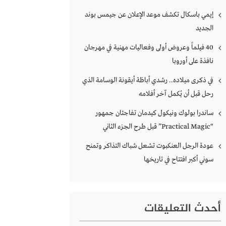
إيمي باسكال تكشف موعد الإعلان عن جيمس بوند
الجديد
40 فيلماً وعروض أولى وفعاليات مهنية في مهرجان
نافذة على أوروبا
في ذكرى ميلاده.. رشدي أباظة أيقونة الوسامة الذي
رحل قبل أن يُكمل آخر أفلامه
ساندرا بولوك ونيكول كيدمان تفاجئان جمهور
“Practical Magic” قبل طرح الجزء الثاني
عودة الرجل العنكبوت تشعل شباك التذاكر وتمنح
سوني أكبر افتتاح في تاريخها
أحدث التعليقات