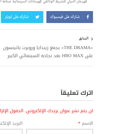
المهرجان الدولي للشريط الوثائقي
المهرجانات السينمائية
صناعة ال
شارك على فيسبوك
شارك على تويتر
تصفّح
المقالات
السابق
«THE DRAMA» يجمع زيندايا وروبرت باتينسون
على HBO MAX بعد نجاحه السينمائي الكبير
اترك تعليقاً
لن يتم نشر عنوان بريدك الإلكتروني.
الحقول الإلز
الاسم
*
البريد الإلك