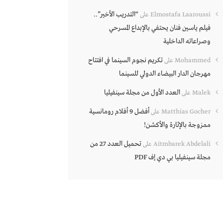
“التدريب الأخير”..
Elmostafa Laaroussi
على
فيلم ياسين فنان يحتفي بالإبداع المسرحي
وصراعاته الداخلية
تكريم نجوم السينما في افتتاح
Mohammed
على
مهرجان الدار البيضاء الدولي للسينما
العدد الأول من مجلة سينفيليا
Malek
على
أفضل 9 أفلام رومانسية
Matthias Gocher
على
ممزوجة بالإثارة والأكشن!
تحميل العدد 27 من
Aitmbarek Abdelali
على
مجلة سينفيليا بي دي إف PDF