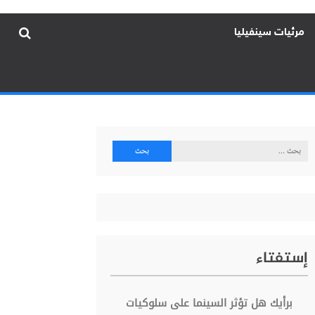
مرئيات سينفيليا
البحث
عن:
إستفتاء
برأيك هل تؤثر السينما على سلوكيات