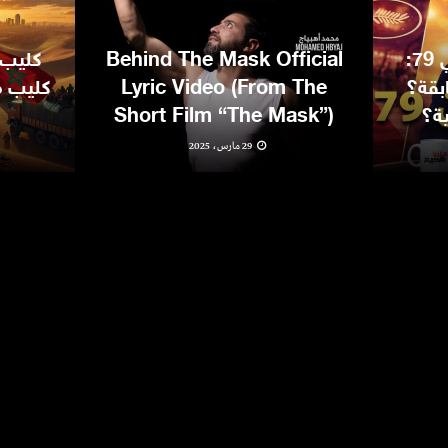
مهرجان كان السينمائي 79:
Behind The Mask Official
كليب 
بقة؟
Lyric Video (From The
كليب مغ
ية؟
Short Film “The Mask”)
29 مارس، 2025