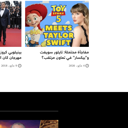
مفاجأة محتملة: تايلور سويفت
بينيلوبي كروز
و”بيكسار” في تعاون مرتقب؟
مهرجان كان ا
4 مايو، 2026
9 مايو، 2018