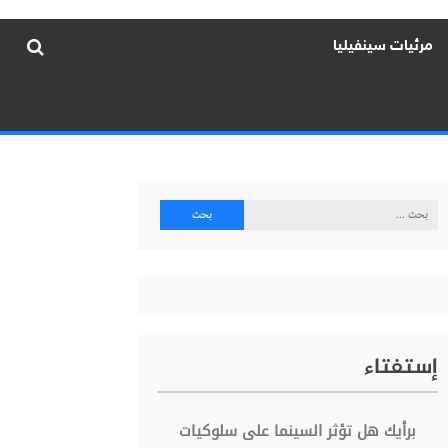
مرئيات سينفيليا
البحث
عن:
إستفتاء
برأيك هل تؤثر السينما على سلوكيات