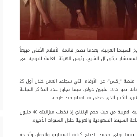
وق في تاريخ السينما العربية، بعدما تصدر قائمة الأفلام الأعلى مبيعاً
ه المستشار تركي آل الشيخ، رئيس الهيئة العامة للترفيه في
وكشف تركي آل الشيخ، عبر حسابه الرسمي على منصة “إكس”، عن الأرقام التي سجلها العمل خلال أول 25
يوماً من عرضه في دور السينما، حيث بلغت إيراداته نحو 18.5 مليون دولار، فيما تجاوز عدد التذاكر المباعة
ويعد “7DOGS” من بين أضخم المشاريع السينمائية العربية من حيث حجم الإنتاج، إذ تخطت ميزانيته 40 مليون
 السينما السعودية والعربية خلال السنوات الأخيرة.
ينما تولى محمد الدباح كتابة السيناريو والحوار، وأخرجه