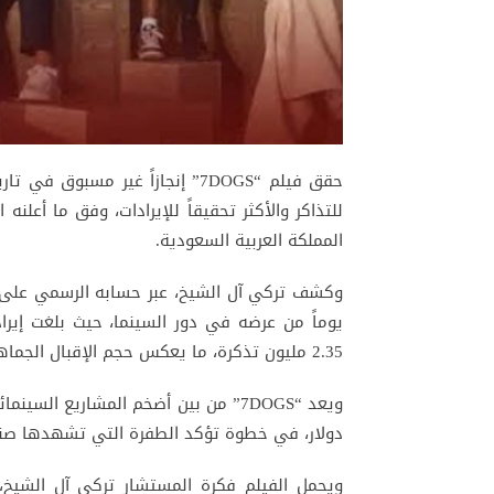
حقق فيلم “7DOGS” إنجازاً غير مسب
للتذاكر والأكثر تحقيقاً للإيرادات، وفق ما أعلن
المملكة العربية السعودية.
2.35 مليون تذكرة، ما يعكس حجم الإقبال الجماهيري الكبير الذي حظي به الفيلم منذ طرحه.
دولار، في خطوة تؤكد الطفرة التي تشهدها صناعة
ويحمل الفيلم فكرة المستشار تركي آل الشيخ، ب