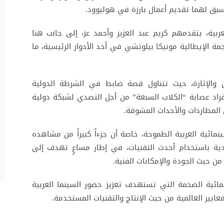
ن سبق لهما تقديم أعمال بارزة في هوليوود.
بية، يتقدمهم كريم عبد العزيز وأحمد عز، إلى جانب هنا
ة الإيطالية مونيكا بيلوتشي في أحد الأدوار الرئيسية، ما
اء من الأكشن والإثارة، حيث تتناول قصة ضابط في الشرطة الدولية
أفراد عصابة “الكلاب السبعة” من أجل التصدي لشبكة دولية
مطاردات والأحداث المشوقة.
سينمائية العربية الطموحة، خاصة أن جزءاً كبيراً من مشاهده
ية باستخدام أحدث التقنيات، في إطار مساعٍ تهدف إلى
من حيث الجودة والإمكانات الفنية.
ل السينمائية الضخمة التي تستهدف تعزيز حضور السينما العربية
ايير العالمية من حيث الإنتاج والتقنيات المستخدمة.