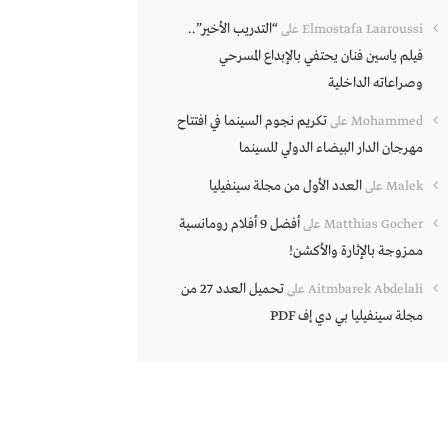
“التدريب الأخير”..
Elmostafa Laaroussi
على
فيلم ياسين فنان يحتفي بالإبداع المسرحي
وصراعاته الداخلية
تكريم نجوم السينما في افتتاح
Mohammed
على
مهرجان الدار البيضاء الدولي للسينما
العدد الأول من مجلة سينفيليا
Malek
على
أفضل 9 أفلام رومانسية
Matthias Gocher
على
ممزوجة بالإثارة والأكشن!
تحميل العدد 27 من
Aitmbarek Abdelali
على
مجلة سينفيليا بي دي إف PDF