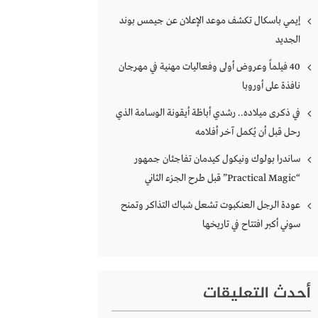
إيمي باسكال تكشف موعد الإعلان عن جيمس بوند
الجديد
40 فيلماً وعروض أولى وفعاليات مهنية في مهرجان
نافذة على أوروبا
في ذكرى ميلاده.. رشدي أباظة أيقونة الوسامة الذي
رحل قبل أن يُكمل آخر أفلامه
ساندرا بولوك ونيكول كيدمان تفاجئان جمهور
“Practical Magic” قبل طرح الجزء الثاني
عودة الرجل العنكبوت تشعل شباك التذاكر وتمنح
سوني أكبر افتتاح في تاريخها
أحدث التعليقات