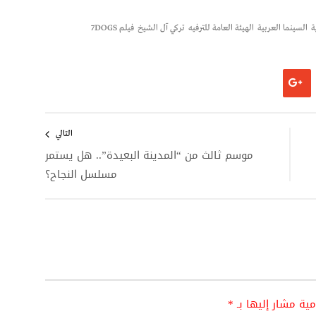
ة
السينما العربية
الهيئة العامة للترفيه
تركي آل الشيخ
فيلم 7DOGS
التالي
موسم ثالث من “المدينة البعيدة”.. هل يستمر
مسلسل النجاح؟
امية مشار إليها بـ
*