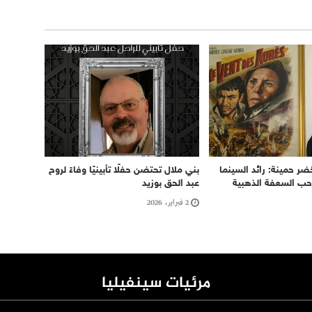
ر حمينة: رائد السينما
بني ملال تحتضن حفلًا تأبينيًا وفاءً لروح
احب السعفة الذهبية
عبد الحق بوزيد
2 فبراير، 2026
مرئيات سينفيليا