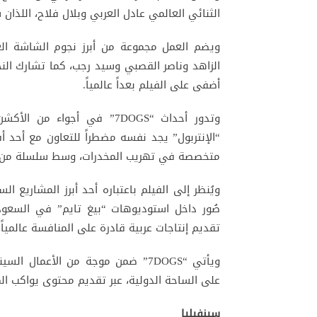
الثنائي العالمي عادل العربي وبلال فلاح، اللذا
ويضم العمل مجموعة من أبرز نجوم الشاشة العر
الزاهد وناصر القصبي وسيد رجب، كما تشارك النجم
أضفى على الفيلم بعداً عالمياً.
وتدور أحداث “7DOGS” في أجو
“الإنتربول” يجد نفسه مضطراً للتعاون مع أحد 
متخصصة في تهريب المخدرات، وسط سلسلة من ال
ويُنظر إلى الفيلم باعتباره أحد أبرز المشاريع ال
صُور داخل استوديوهات “بيغ تايم” في السعود
تقديم إنتاجات عربية قادرة على المنافسة عالمياً 
ويأتي “7DOGS” ضمن موجة من الأعما
على الساحة الدولية، عبر تقديم محتوى يواكب المع
سينفيليا