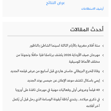
عرض النتائج
أرشيف الاستطلاعات
أحدث المقالات
ستة أفلام مغربية بالأيام الثالثة لسينما الشاطئ بالناظور
مهرجان صيف الأوداية 2026 يكشف برنامجًا فنيًا حافلًا ونجومًا من
مختلف الأنماط الموسيقية
وفاة المخرج البريطاني جاستن هاردي قبل أسابيع من عرض فيلمه الجديد
إيمي باسكال تكشف موعد الإعلان عن جيمس بوند الجديد
40 فيلماً وعروض أولى وفعاليات مهنية في مهرجان نافذة على أوروبا
في ذكرى ميلاده.. رشدي أباظة أيقونة الوسامة الذي رحل قبل أن يُكمل
آخر أفلامه