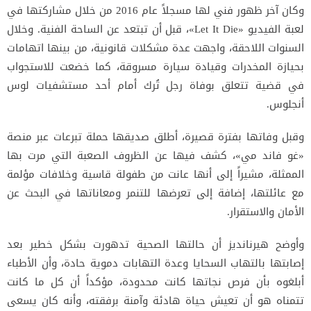
وكان آخر ظهور فني لها مسجلاً عام 2016 من خلال مشاركتها في
لعبة الفيديو «Let It Die»، قبل أن تبتعد عن الساحة الفنية. وخلال
السنوات اللاحقة، واجهت عدة مشكلات قانونية، من بينها اتهامات
بحيازة المخدرات وقيادة سيارة مسروقة، كما خضعت للاستجواب
في قضية تتعلق بوفاة رجل تُرك أمام أحد مستشفيات لوس
أنجلوس.
وقبل وفاتها بفترة قصيرة، أطلق صديقها حملة تبرعات عبر منصة
«غو فاند مي»، كشف فيها عن الظروف الصعبة التي مرت بها
الممثلة، مشيراً إلى أنها عانت من طفولة قاسية وخلافات مؤلمة
مع عائلتها، إضافة إلى تعرضها للتنمر ومعاناتها في البحث عن
الأمان والاستقرار.
وأوضح هيرنانديز أن حالتها الصحية تدهورت بشكل خطير بعد
إصابتها بالتهاب السحايا وعدة التهابات دموية حادة، وأن الأطباء
أبلغوه بأن فرص نجاتها كانت محدودة، مؤكداً أن كل ما كانت
تتمناه هو أن تعيش حياة هادئة وآمنة برفقته، وأنه كان يسعى