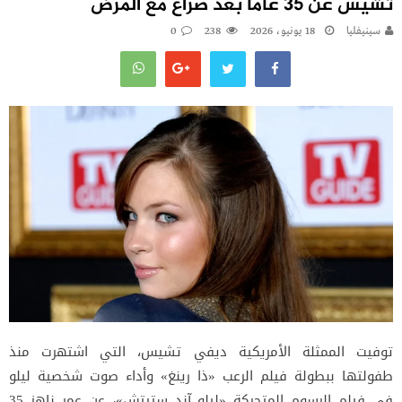
تشيس عن 35 عاماً بعد صراع مع المرض
سينيفليا
18 يونيو، 2026
238
0
توفيت الممثلة الأمريكية ديفي تشيس، التي اشتهرت منذ
طفولتها ببطولة فيلم الرعب «ذا رينغ» وأداء صوت شخصية ليلو
في فيلم الرسوم المتحركة «ليلو آند ستيتش»، عن عمر ناهز 35