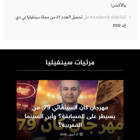
والأكشن!
تحميل العدد 27 من مجلة سينفيليا بي دي
Aitmbarek Abdelali
على
إف PDF
مرئيات سينفيليا
مهرجان كان السينمائي 79: من
ic
يسيطر على المسابقة؟ وأين السينما
m
المغربية؟
17 أبريل، 2026