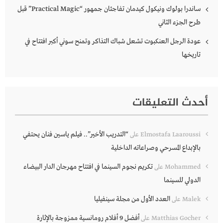
ساندرا بولوك ونيكول كيدمان تفاجئان جمهور “Practical Magic” قبل
طرح الجزء الثاني
عودة الرجل العنكبوت تشعل شباك التذاكر وتمنح سوني أكبر افتتاح في
تاريخها
أحدث التعليقات
“التدريب الأخير”.. فيلم ياسين فنان يحتفي
Elmostafa Laaroussi
على
بالإبداع المسرحي وصراعاته الداخلية
تكريم نجوم السينما في افتتاح مهرجان الدار البيضاء
Mohammed
على
الدولي للسينما
العدد الأول من مجلة سينفيليا
Malek
على
أفضل 9 أفلام رومانسية ممزوجة بالإثارة
Matthias Gocher
على