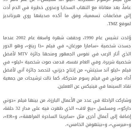
عاماً، بعد معاناة مع التهاب السحايا وعدوى خطيرة في الدم أدت
إلى مضاعفات تسممية، وفق ما أكده صديقها روي هيرنانديز
لموقع TMZ.
وُلدت تشيس عام 1990، وحققت شهرة واسعة عام 2002 عندما
جسدت شخصية «سامارا مورغان» في فيلم «ذا رينغ»، وهو الدور
الذي أثار الرعب في نفوس الجمهور ومنحها جائزة MTV لأفضل
شخصية شريرة. وفي العام نفسه، قدمت صوت شخصية «ليلو» في
فيلم «ليلو آند ستيتش» من إنتاج ديزني، لتحصد جائزة آني لأفضل
أداء صوتي في فيلم رسوم متحركة، كما نالت ترشيحات من جمعية
نقاد السينما في فينيكس عن العملين.
وشاركت الراحلة في عدد من الأعمال البارزة، من بينها فيلم «دوني
داركو»، ومسلسل «بيغ لاف» الذي ظهرت فيه على مدار 32 حلقة،
إضافة إلى أعمال أخرى مثل «سابرينا الساحرة المراهقة»، و«ER»،
و«ميرسي»، و«بيتهوفن الخامس».