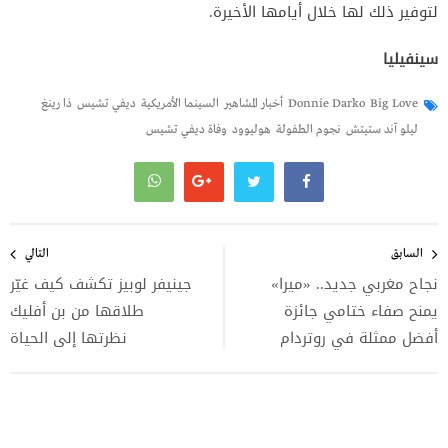
لتوفير ذلك لها خلال أيامها الأخيرة.
سينفيليا
Big Love
Donnie Darko
أخبار المشاهير
السينما الأمريكية
ديفي تشيس
ذا رينغ
ليلو آند ستيتش
نجوم الطفولة
هوليوود
وفاة ديفي تشيس
تصفّح
المقالات
السابق
التالي
نجاح مغربي جديد.. «ميرا»
جينيفر لوبيز تكشف كيف غيّر
يمنح صفاء ختامي جائزة
طلاقها من بن أفليك
أفضل ممثلة في روتردام
نظرتها إلى الحياة