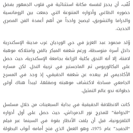
لُقّب، أن يحجز لنفسه مكانة استثنائية في قلوب الجمهور بفضل
حضوره الطاغي وأدواره المتنوعة التي جمعت بين الرومانسية
والدراما والتشويق، ليصبح واحداً من أهم أعمدة الفن المصري
الحديث.
وُلد محمود عبد العزيز في حي الورديان غرب مدينة الإسكندرية
داخل أسرة متوسطة، ورغم شغفه المبكر بالفن وامتلاكه موهبة
لافتة، إلا أنه التحق بكلية الزراعة بجامعة الإسكندرية، حيث حصل
على البكالوريوس ثم الماجستير في تربية النحل. لكن مساره
الأكاديمي لم يبعده عن شغفه الحقيقي، إذ وجد في المسرح
الجامعي مساحة لاكتشاف موهبته وصقلها، ليبدأ هناك أولى
خطواته نحو عالم التمثيل.
كانت الانطلاقة الحقيقية في بداية السبعينات من خلال مسلسل
“الدوامة” للمخرج نور الدمرداش، حيث حصل على أول أدواره
التلفزيونية، قبل أن يلفت الأنظار بقوة في السينما عبر فيلم
“الحفيد” عام 1975، وهو العمل الذي فتح أمامه أبواب البطولة