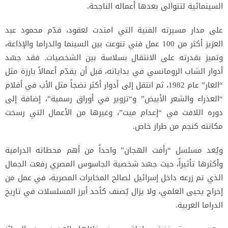
السينمائية لتتوالى بعدها أعماله الناجحة.
على مدار مسيرته الفنية التي امتدت لعقود، قدّم محمود عبد
العزيز أكثر من 100 عمل فني تنوعت بين السينما والدراما والإذاعة،
وتميز بقدرته على الانتقال بسلاسة بين الشخصيات. فقد جسّد
أدوار الشاب الرومانسي في بداياته، قبل أن يقدّم أعمالاً بارزة مثل
“العار” عام 1982، ثم انتقل إلى أدوار أكثر نضجاً مثل الأب في أفلام
“العذراء والشعر الأبيض” و“تزوير في أوراق رسمية”، إضافة إلى
دوره اللافت في “إعدام ميت”، وغيرها من الأعمال التي رسخت
مكانته كنجم من طراز خاص.
ويُعد مسلسل “رأفت الهجان” واحداً من أهم محطاته الدرامية
وأكثرها تأثيراً، حيث جسّد شخصية الجاسوس المصري رفعت الجمال
الذي تم زرعه داخل إسرائيل لصالح المخابرات المصرية، في عمل من
إخراج يحيى العلمي، ولا يزال يُصنف كأحد أبرز المسلسلات في تاريخ
الدراما العربية.