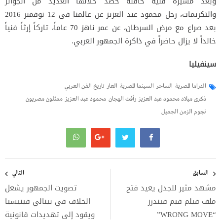
وبعد مسيرة فنية حافلة حصد خلالها العديد من الجوائز
والتكريمات، رحل محمود عبد العزيز عن عالمنا في 12 نوفمبر 2016
بعد صراع مع مرض السرطان، عن عمر ناهز 70 عاماً، تاركاً إرثاً فنياً
خالداً لا يزال حاضراً في ذاكرة الجمهور العربي.
سينفيليا
الدراما المصرية
الساحر
السينما المصرية
العار
تاريخ الفن العربي
ذكرى ميلاد محمود عبد العزيز
رأفت الهجان
محمود عبد العزيز
ممثلون مصريون
نجوم الزمن الجميل
تصفّح
المقالات
السابق
التالي
مشهد مثير للجدل يعيد فتح
تصويت الجمهور يشعل
ملف فيلم فيم فيندرز
الخلاف في بينالي فينيسيا
“WRONG MOVE”
ويقود إلى تهديدات قانونية