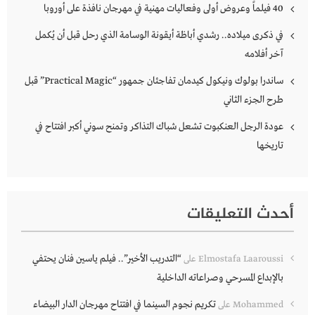
40 فيلماً وعروض أولى وفعاليات مهنية في مهرجان نافذة على أوروبا
في ذكرى ميلاده.. رشدي أباظة أيقونة الوسامة الذي رحل قبل أن يُكمل
آخر أفلامه
ساندرا بولوك ونيكول كيدمان تفاجئان جمهور “Practical Magic” قبل
طرح الجزء الثاني
عودة الرجل العنكبوت تشعل شباك التذاكر وتمنح سوني أكبر افتتاح في
تاريخها
أحدث التعليقات
“التدريب الأخير”.. فيلم ياسين فنان يحتفي
Elmostafa Laaroussi
على
بالإبداع المسرحي وصراعاته الداخلية
تكريم نجوم السينما في افتتاح مهرجان الدار البيضاء
Mohammed
على