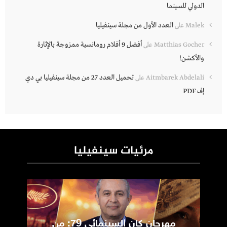
الدولي للسينما
العدد الأول من مجلة سينفيليا
Malek
على
أفضل 9 أفلام رومانسية ممزوجة بالإثارة
Matthias Gocher
على
والأكشن!
تحميل العدد 27 من مجلة سينفيليا بي دي
Aitmbarek Abdelali
على
إف PDF
مرئيات سينفيليا
مهرجان كان السينمائي 79: من
ic