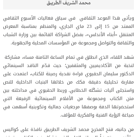
محمد الشريف الطريبق
ويأتي هذا الموعد الثقافي في سياق فعاليات الأسبوع الثقافي
الممتد من 15 إلى 23 ماي الجاري، والمنظم بمناسبة المعرض
المتنقل «أبناء الأندلس»، بفضل الشراكة القائمة بين وزارة الشباب
والثقافة والتواصل ومجموعة من المؤسسات المحلية والجهوية.
شهد اللقاء، الذي انطلق في تمام الساعة الثامنة مساء، مشاركة
لنخبة من الأكاديميين والمثقفين؛ حيث قدّم الناقد السينمائي
الدكتور سليمان الحقيوي قراءة نقدية رصينة للكتاب، اعتمدت على
مقاربة تحليلية دقيقة فكك من خلالها البنيات الداخلية للنص
واستجلى آليات تشكّله الخطابي. وربط الحقيوي في مداخلته بين
متن الكتاب ومجموعة من الأفلام السينمائية الرفيعة التي
استحضرتها الدفة بوصفها مرجعيات جمالية وتكوينية أسهمت في
صياغة الرؤية الفنية والفكرية للمؤلف.
من جانبه، فتح المخرج محمد الشريف الطريبق نافذة على كواليس