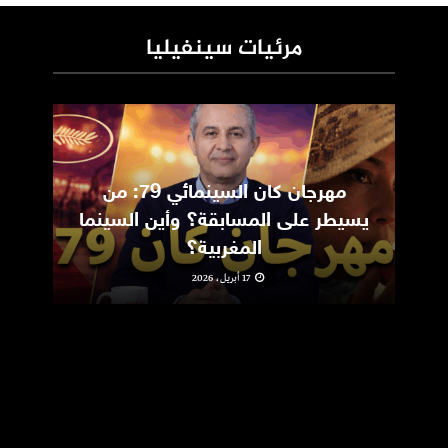
مرئيات سينفيليا
مهرجان كان السينمائي 79: من
ic
يسيطر على المسابقة؟ وأين السينما
m
المغربية؟
17 أبريل، 2026