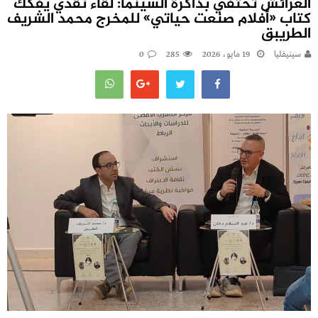
العرائش تحتفي بذاكرة السينما: لقاء نقدي يفكك
كتاب «أفلام صنعت حياتي» للمخرج محمد الشريف
الطريبق
سينيفليا
19 مايو، 2026
285
0