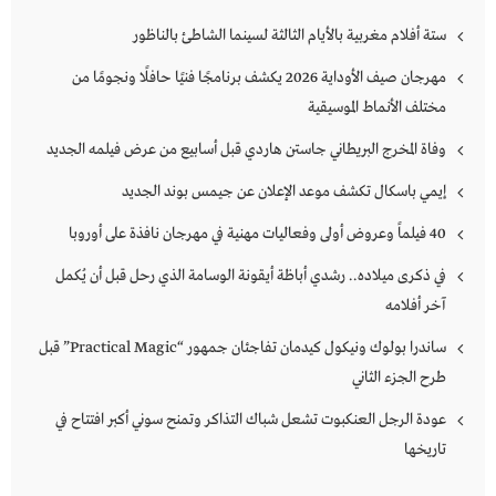
ستة أفلام مغربية بالأيام الثالثة لسينما الشاطئ بالناظور
مهرجان صيف الأوداية 2026 يكشف برنامجًا فنيًا حافلًا ونجومًا من
مختلف الأنماط الموسيقية
وفاة المخرج البريطاني جاستن هاردي قبل أسابيع من عرض فيلمه الجديد
إيمي باسكال تكشف موعد الإعلان عن جيمس بوند الجديد
40 فيلماً وعروض أولى وفعاليات مهنية في مهرجان نافذة على أوروبا
في ذكرى ميلاده.. رشدي أباظة أيقونة الوسامة الذي رحل قبل أن يُكمل
آخر أفلامه
ساندرا بولوك ونيكول كيدمان تفاجئان جمهور “Practical Magic” قبل
طرح الجزء الثاني
عودة الرجل العنكبوت تشعل شباك التذاكر وتمنح سوني أكبر افتتاح في
تاريخها