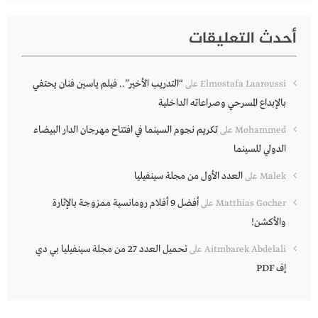
أحدث التعليقات
“التدريب الأخير”.. فيلم ياسين فنان يحتفي
Elmostafa Laaroussi
على
بالإبداع المسرحي وصراعاته الداخلية
تكريم نجوم السينما في افتتاح مهرجان الدار البيضاء
Mohammed
على
الدولي للسينما
العدد الأول من مجلة سينفيليا
Malek
على
أفضل 9 أفلام رومانسية ممزوجة بالإثارة
Matthias Gocher
على
والأكشن!
تحميل العدد 27 من مجلة سينفيليا بي دي
Aitmbarek Abdelali
على
إف PDF