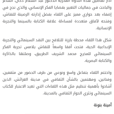
أدار تفاصيل هذه الندوة الفكرية الدكتور عبد السلام دخان، الشاعر
والباحث في جماليات التعبير بقضايا الفكر الإنساني، والذي نجح في
إضفاء بعد حواري مميز على اللقاء بفضل إدارته الرصينة للنقاش،
وفتحه لآفاق متعددة لمساءلة علاقة الكتابة بالسينما والتجربة
الإنسانية.
شكل هذا اللقاء محطة بارزة للتلاقح بين النقد السينمائي والتجربة
الإبداعية الحية، فتحت أفقا واسعاً للنقاش يلامس تجربة الفكر
السينمائي للمخرج محمد الشريف الطريبق، وصلتها بالذاكرة
والكتابة البصرية.
واختتم اللقاء بتفاعل واسع ونوعي من طرف الحضور من مثقفين،
وفنانين، ومهتمين بالشأن الثقافي في مدينة العرائش، الذين
أشادوا بأهمية تنظيم مثل هذه اللقاءات التي تعيد الاعتبار للكتاب
السينمائي وتثري الحوار الثقافي بالمدينة.
أمينة بنونة