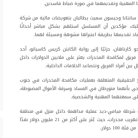
ا المهنية وتقديمهما في صورة ضباط فاسدين.
 سانتانا وجيسون سميث يطالبان بتعويضات مالية من شركة
ملوكة لديمون وأفليك، مؤكدين أن المسلسل استلهم بشكل مباشر أحداثًا
 كارناهان، جزئيًا إلى رواية الكابتن كريس كاسيانو، أحد
يق لمكافحة المخدرات يعثر على ملايين الدولارات داخل
 بين أفراد الفريق وتتصاعد الخلافات الداخلية.
الحقيقية المتعلقة بعمليات مكافحة المخدرات في جنوب
ى بأنهما متورطان في الفساد وسرقة الأموال المضبوطة،
لى سمعتهما المهنية والشخصية.
ضية إلى عام 2016، حين نفذت شرطة ميامي-ديد عملية مداهمة داخل منزل في منطقة
ميامي ليكس، بعد تحقيقات مطولة في شبكة تهريب مخدرات، حيث عُثر على أكثر من 21 مليون دولار نقدًا