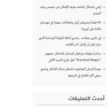
إيمي باسكال تكشف موعد الإعلان عن جيمس بوند
الجديد
40 فيلماً وعروض أولى وفعاليات مهنية في مهرجان
نافذة على أوروبا
في ذكرى ميلاده.. رشدي أباظة أيقونة الوسامة الذي
رحل قبل أن يُكمل آخر أفلامه
ساندرا بولوك ونيكول كيدمان تفاجئان جمهور
“Practical Magic” قبل طرح الجزء الثاني
عودة الرجل العنكبوت تشعل شباك التذاكر وتمنح
سوني أكبر افتتاح في تاريخها
أحدث التعليقات