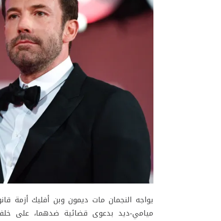
يواجه النجمان مات ديمون وبن أفليك أزمة قا