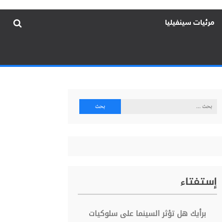
مرئيات سينفيليا
البحث
عن:
إستفتاء
برأيك هل تؤثر السينما على سلوكيات