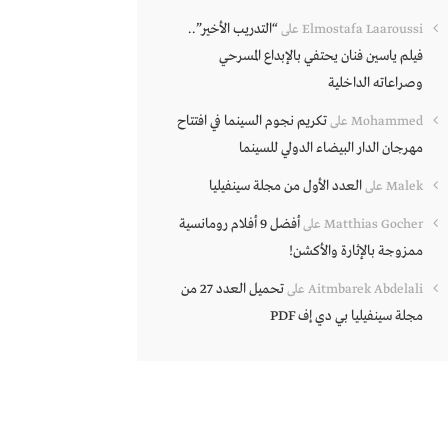
“التدريب الأخير”..
Elmostafa Laaroussi
على
فيلم ياسين فنان يحتفي بالإبداع المسرحي
وصراعاته الداخلية
تكريم نجوم السينما في افتتاح
Mohammed
على
مهرجان الدار البيضاء الدولي للسينما
العدد الأول من مجلة سينفيليا
Malek
على
أفضل 9 أفلام رومانسية
Matthias Gocher
على
ممزوجة بالإثارة والأكشن!
تحميل العدد 27 من
Aitmbarek Abdelali
على
مجلة سينفيليا بي دي إف PDF