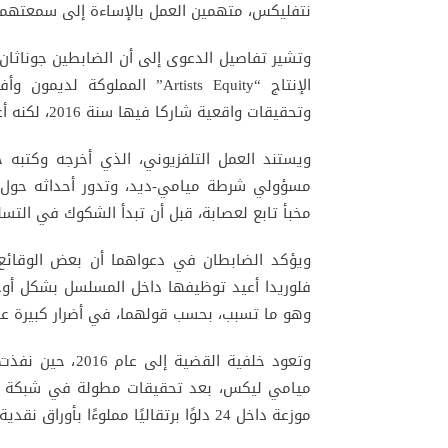
نتفليكس، متهمين العمل بالإساءة إلى سمعتهم
وتشير تفاصيل الدعوى إلى أن الضابطين جوناثان
الإنتاج “Artists Equity” الم
وتحقيقات واقعية شاركا فيها سنة 2016، لكنه أعاد تقديمها بطريقة اعتبراها مشوهة ومسيئة لهما.
ويستند العمل التلفزيوني، الذي أخرجه وكتبه جو
مسؤولي شرطة ميامي-ديد، وتدور أحداثه حول فر
مخبأ تابع لعصابة، قبل أن تبدأ الشكوك في التسلل
ويؤكد الضابطان في دعواهما أن بعض الوقائع 
فلوريدا أعيد توظيفها داخل المسلسل بشكل أوح
وهو ما تسبب، بحسب قولهما، في أضرار كبيرة ع
وتعود خلفية الق
موزعة داخل 24 دلوًا برتقاليًا مملوءًا بأوراق نقدية من فئة 100 دولار.