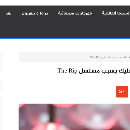
لسينما العالمية
مهرجانات سينمائية
دراما و تلفزيون
نقد
ك بسبب مسلسل The Rip
 بسبب مسلسل The Rip