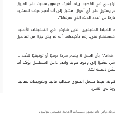
الرئيسي في القضية، بينما أشرف جيسون سميث على الفريق
م يستولِ على أي أموال، مشيرًا إلى أنه أصبح عرضة للسخرية
حًا عن “عدد الدلاء التي سرقها”.
 الضباط الحقيقيين الذين شاركوا في التحقيقات الأصلية،
 كمستشار فني، رغم تأكيدهما أنه لم يكن جزءًا من تفاصيل
في المقابل، رد الفريق القانوني لشركة “Artists Equity” بأن العمل لا يقدم سردًا حرفيًا أو توثيقيًا للأحداث،
، مشيرًا إلى وجود تنويه واضح داخل المسلسل يؤكد أنه
يل دقيقة لها.
لوبة، فيما تشمل الدعوى مطالب مالية وتعويضات عقابية،
رد في العمل.
رطة ميامي
مات ديمون
مسلسلات الجريمة
نتفليكس
هوليوود