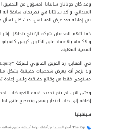
وقد كان جوناثان سانتانا المسؤول عن التحقيق 
الميداني، وأكد سانتانا في تصريحات سابقة أنه ل
بين زملائه بعد عرض المسلسل، حيث كان يُسأل ماز
كما اتهم المدعيان شركة الإنتاج بتجاهل إشراك
والاكتفاء بالاعتماد على الكابتن كريس كاسيانو
القضية الفعلية.
ولا يزعم أنه يعرض شخصيات حقيقية بشكل مباشر
مستوحى فقط من وقائع حقيقية وليس إعادة تمث
وحتى الآن، لم يتم تحديد قيمة التعويضات المط
إضافة إلى طلب اعتذار رسمي وتصحيح علني لما و
سينفيليا
The Rip
أخبار السينما
بن أفليك
دراما أمريكية
دعوى قضائية
ش