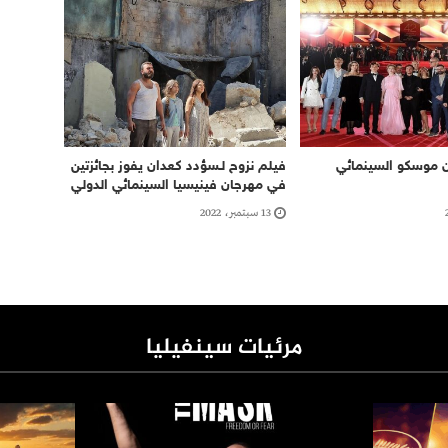
ن موسكو السينمائي
فيلم نزوح لـسؤدد كعدان يفوز بجائزتين
في مهرجان فينيسيا السينمائي الدولي
13 سبتمبر، 2022
مرئيات سينفيليا