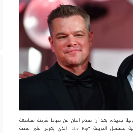
نونية جديدة، بعد أن تقدم اثنان من ضباط شرطة مقاطعة
ميامي-ديد بدعوى قضائية ضدهما، على خلفية مسلسل الجريمة “The Rip” الذي يُعرض على منصة