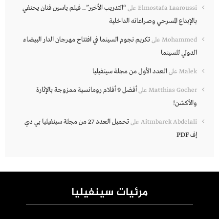
“التدريب الأخير”.. فيلم ياسين فنان يحتفي
Elmostafa Laaroussi
على
بالإبداع المسرحي وصراعاته الداخلية
تكريم نجوم السينما في افتتاح مهرجان الدار البيضاء
Mohammed
على
الدولي للسينما
العدد الأول من مجلة سينفيليا
Malek
على
أفضل 9 أفلام رومانسية ممزوجة بالإثارة
Matthias Gocher
على
والأكشن!
تحميل العدد 27 من مجلة سينفيليا بي دي
Aitmbarek Abdelali
على
إف PDF
مرئيات سينفيليا