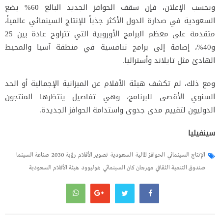
وبحسب الإعلان، فإن سقف الحوافز الجديد البالغ 60% يضع
السعودية في صدارة الدول الأكثر جذباً للإنتاج السينمائي عالمياً،
متقدمة على معظم البرامج الأوروبية التي تتراوح عادة بين 25
و40%، إضافة إلى برامج تنافسية في منطقة آسيا والمحيط
الهادئ مثل تايلاند وأستراليا.
ومع ذلك، لم تكشف هيئة الأفلام عن الميزانية الإجمالية أو الحد
السنوي الأقصى للبرنامج، وهي تفاصيل ينتظرها المنتجون
الدوليون لتقييم مدى جدوى واستدامة الحوافز الجديدة.
سينفيليا
الإنتاج السينمائي
الحوافز المالية
السعودية
تصوير الأفلام
رؤية 2030
صناعة السينما
صندوق التنمية الثقافي
مهرجان كان السينمائي
هوليوود
هيئة الأفلام السعودية
تصفّح