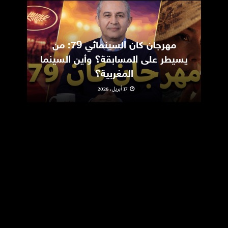
مهرجان كان السينمائي 79: من
ic
يسيطر على المسابقة؟ وأين السينما
m
المغربية؟
17 أبريل، 2026