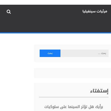
مرئيات سينفيليا
البحث
عن:
إستفتاء
برأيك هل تؤثر السينما على سلوكيات