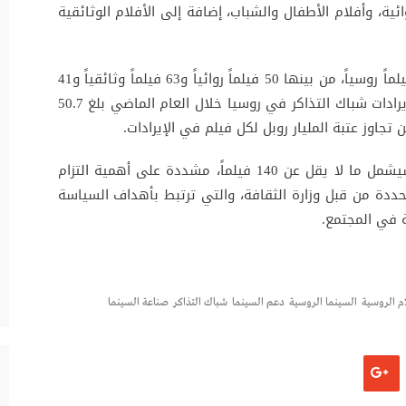
ة، وأفلام الأطفال والشباب، إضافة إلى الأفلام الوثائقية
وذكرت الوزيرة أنه خلال عام 2025 تم دعم 154 فيلماً روسياً، من بينها 50 فيلماً روائياً و63 فيلماً وثائقياً و41
فيلماً للرسوم المتحركة، مشيرة إلى أن إجمالي إيرادات شباك التذاكر في روسيا خلال العام الماضي بلغ 50.7
جاوز عتبة المليار روبل لكل فيلم في الإيرادات.
وأكدت ليوبيموفا أن الدعم خلال العام الحالي سيشمل ما لا يقل عن 140 فيلماً، مشددة على أهمية التزام
حددة من قبل وزارة الثقافة، والتي ترتبط بأهداف السياسة
ة في المجتمع.
ام الروسية
السينما الروسية
دعم السينما
شباك التذاكر
صناعة السينما