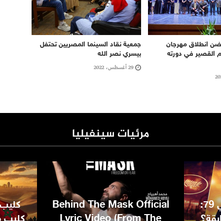
حتضن انطلاق مهرجان
جمعية نقاد السينما المصريين تحتفل
م القصير في دورته
بيسري نصر الله
29 أغسطس، 2022
مرئيات سينفيليا
مهرجان كان السينمائي 79:
Behind The Mask Official
كليب 
بقة؟
Lyric Video (From The
كليب مغ