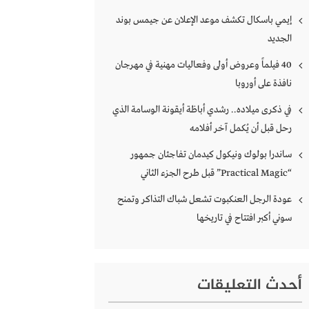
إيمي باسكال تكشف موعد الإعلان عن جيمس بوند
الجديد
40 فيلماً وعروض أولى وفعاليات مهنية في مهرجان
نافذة على أوروبا
في ذكرى ميلاده.. رشدي أباظة أيقونة الوسامة الذي
رحل قبل أن يُكمل آخر أفلامه
ساندرا بولوك ونيكول كيدمان تفاجئان جمهور
“Practical Magic” قبل طرح الجزء الثاني
عودة الرجل العنكبوت تشعل شباك التذاكر وتمنح
سوني أكبر افتتاح في تاريخها
أحدث التعليقات