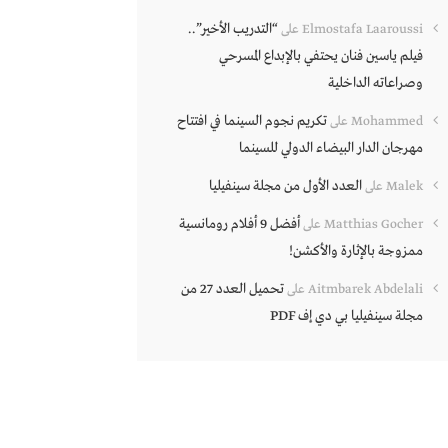
“التدريب الأخير”..
Elmostafa Laaroussi
على
فيلم ياسين فنان يحتفي بالإبداع المسرحي
وصراعاته الداخلية
تكريم نجوم السينما في افتتاح
Mohammed
على
مهرجان الدار البيضاء الدولي للسينما
العدد الأول من مجلة سينفيليا
Malek
على
أفضل 9 أفلام رومانسية
Matthias Gocher
على
ممزوجة بالإثارة والأكشن!
تحميل العدد 27 من
Aitmbarek Abdelali
على
مجلة سينفيليا بي دي إف PDF