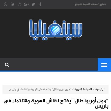
تصفح النسخة القديمة للموقع
موقع
cinephilia,سينفيليا مجلة سينمائية
إلكترونية تهتم بشؤون السينما
سينفيليا
المغربية والعربية والعالمية
⁄
⁄
الرئيسية
السينما المغربية
“مون أوريونطال” يفتح نقاش الهوية والانتماء في باريس
“مون أوريونطال” يفتح نقاش الهوية والانتماء في
باريس