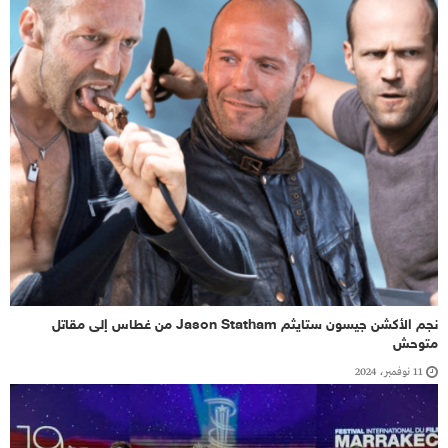
نجم الأكشن جيسون ستايثم Jason Statham من غطاس إلى مقاتل
متوحش
11 نوفمبر، 2024