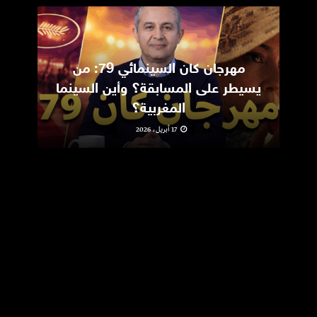
مهرجان كان السينمائي 79: من
ic
يسيطر على المسابقة؟ وأين السينما
m
المغربية؟
17 أبريل، 2026