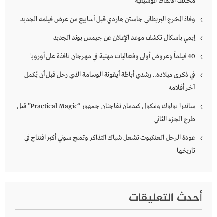
مختلف الأنماط الموسيقية
وفاة المخرج البريطاني جاستن هاردي قبل أسابيع من عرض فيلمه الجديد
إيمي باسكال تكشف موعد الإعلان عن جيمس بوند الجديد
40 فيلماً وعروض أولى وفعاليات مهنية في مهرجان نافذة على أوروبا
في ذكرى ميلاده.. رشدي أباظة أيقونة الوسامة الذي رحل قبل أن يُكمل
آخر أفلامه
ساندرا بولوك ونيكول كيدمان تفاجئان جمهور “Practical Magic” قبل
طرح الجزء الثاني
عودة الرجل العنكبوت تشعل شباك التذاكر وتمنح سوني أكبر افتتاح في
تاريخها
أحدث التعليقات