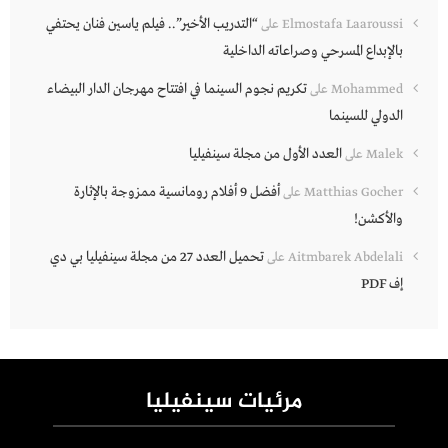
“التدريب الأخير”.. فيلم ياسين فنان يحتفي
Elmostafa Laaroussi
على
بالإبداع المسرحي وصراعاته الداخلية
تكريم نجوم السينما في افتتاح مهرجان الدار البيضاء
Mohammed
على
الدولي للسينما
العدد الأول من مجلة سينفيليا
Malek
على
أفضل 9 أفلام رومانسية ممزوجة بالإثارة
Matthias Gocher
على
والأكشن!
تحميل العدد 27 من مجلة سينفيليا بي دي
Aitmbarek Abdelali
على
إف PDF
مرئيات سينفيليا