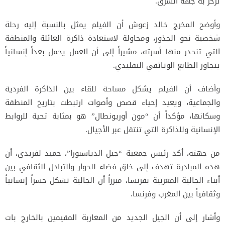
تزخر به جهة الشرق.
وأوضح المخرج خالد زعوش أن الفيلم يمثل بالنسبة إليه رحلة
شخصية نحو الجذور، ومحاولة لاستعادة ذاكرة العائلة والمنطقة
التي تنحدر منها أسرته، مشيراً إلى أن العمل يحمل بعداً إنسانياً
يتجاوز الطابع الوثائقي التقليدي.
وأضاف أن الفيلم يشكل مساحة للقاء بين الذاكرة الفردية
والجماعية، ويعيد إحياء قصص وأصوات ارتبطت بتاريخ المنطقة
وسكانها، مؤكداً أن “مون أوريونطال” هو بمثابة تحية للروابط
الإنسانية وللذاكرة التي تنتقل عبر الأجيال.
من جهته، أكد رئيس جمعية “جيل الدياسبورا”، حميد لفريدي، أن
هذه المبادرة تهدف إلى خلق فضاء للحوار والتبادل الثقافي بين
أبناء الجالية المغربية بفرنسا، مبرزاً أن الجالية تشكل جسراً إنسانياً
وثقافياً بين المغرب وفرنسا.
وأشار إلى أن الجيل الجديد من المغاربة المقيمين بالخارج بات