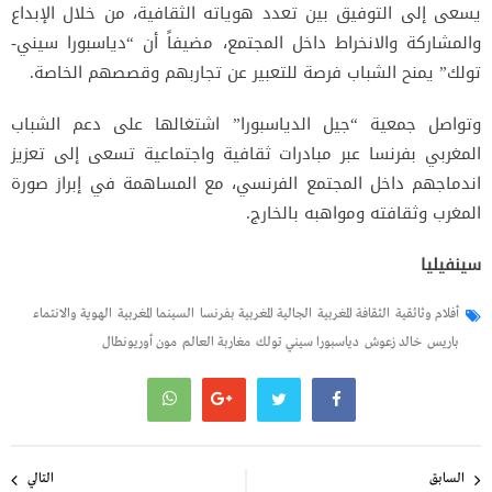
يسعى إلى التوفيق بين تعدد هوياته الثقافية، من خلال الإبداع
والمشاركة والانخراط داخل المجتمع، مضيفاً أن “دياسبورا سيني-
تولك” يمنح الشباب فرصة للتعبير عن تجاربهم وقصصهم الخاصة.
وتواصل جمعية “جيل الدياسبورا” اشتغالها على دعم الشباب
المغربي بفرنسا عبر مبادرات ثقافية واجتماعية تسعى إلى تعزيز
اندماجهم داخل المجتمع الفرنسي، مع المساهمة في إبراز صورة
المغرب وثقافته ومواهبه بالخارج.
سينفيليا
أفلام وثائقية
الثقافة المغربية
الجالية المغربية بفرنسا
السينما المغربية
الهوية والانتماء
باريس
خالد زعوش
دياسبورا سيني تولك
مغاربة العالم
مون أوريونطال
تصفّح
المقالات
السابق
التالي