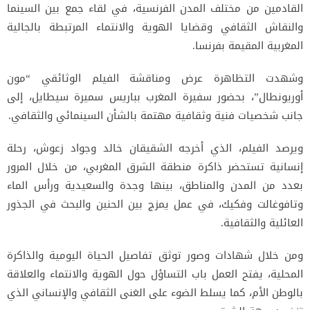
القادمين من مختلف المدن الفرنسية، في لقاء جمع بين السينما
والنقاش الثقافي وقضايا الهوية والانتماء المرتبطة بالجالية
المغربية المقيمة بفرنسا.
وشهدت التظاهرة عرض ومناقشة الفيلم الوثائقي “مون
أوريونطال”، بحضور سفيرة المغرب بباريس سميرة سيطايل، إلى
جانب شخصيات فنية وثقافية مهتمة بالشأن السينمائي والثقافي.
ويرصد الفيلم، الذي أخرجه الشقيقان خالد وجواد زعوش، رحلة
إنسانية تستحضر ذاكرة منطقة الشرق المغربي، من خلال المرور
بعدد من المدن والمناطق، بينها وجدة والسعيدية ورأس الماء
وتافوغالت وفكيك، في عمل يمزج بين الحنين والبحث في الجذور
العائلية والثقافية.
ومن خلال شهادات وصور توثق تفاصيل الحياة اليومية والذاكرة
المحلية، يفتح العمل باب التساؤل حول الهوية والانتماء والعلاقة
بالوطن الأم، كما يسلط الضوء على الغنى الثقافي والإنساني الذي