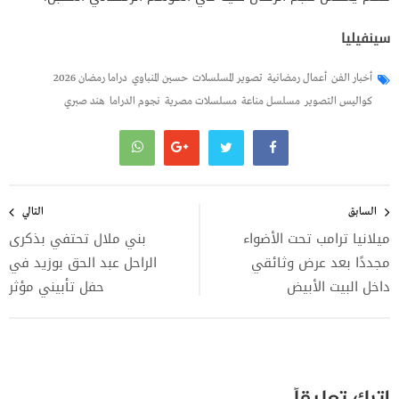
سينفيليا
أخبار الفن
أعمال رمضانية
تصوير المسلسلات
حسين المنباوي
دراما رمضان 2026
كواليس التصوير
مسلسل مناعة
مسلسلات مصرية
نجوم الدراما
هند صبري
تصفّح
المقالات
السابق
التالي
ميلانيا ترامب تحت الأضواء
بني ملال تحتفي بذكرى
مجددًا بعد عرض وثائقي
الراحل عبد الحق بوزيد في
داخل البيت الأبيض
حفل تأبيني مؤثر
اترك تعليقاً