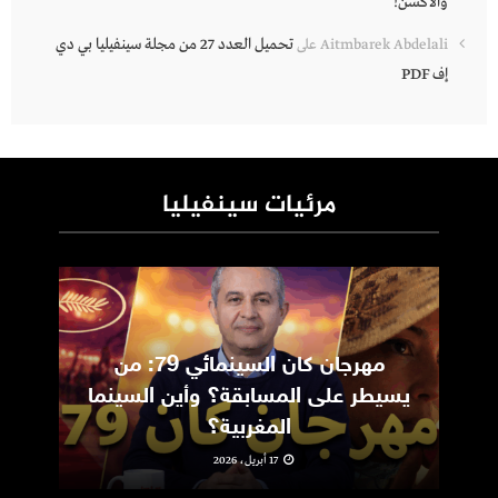
والأكشن!
تحميل العدد 27 من مجلة سينفيليا بي دي
Aitmbarek Abdelali
على
إف PDF
مرئيات سينفيليا
مهرجان كان السينمائي 79: من
ic
يسيطر على المسابقة؟ وأين السينما
m
المغربية؟
17 أبريل، 2026