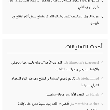
ساندرا بولوك ونيكول كيدمان تفاجئان جمهور “Practical Magic” قبل
طرح الجزء الثاني
عودة الرجل العنكبوت تشعل شباك التذاكر وتمنح سوني أكبر افتتاح في
تاريخها
أحدث التعليقات
“التدريب الأخير”.. فيلم ياسين فنان يحتفي
Elmostafa Laaroussi
على
بالإبداع المسرحي وصراعاته الداخلية
تكريم نجوم السينما في افتتاح مهرجان الدار البيضاء
Mohammed
على
الدولي للسينما
العدد الأول من مجلة سينفيليا
Malek
على
أفضل 9 أفلام رومانسية ممزوجة بالإثارة
Matthias Gocher
على