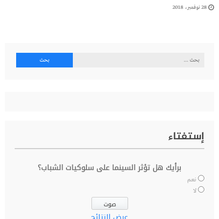
28 نوفمبر، 2018
البحث
عن:
إستفتاء
برأيك هل تؤثر السينما على سلوكيات الشباب؟
نعم
لا
عرض النتائج