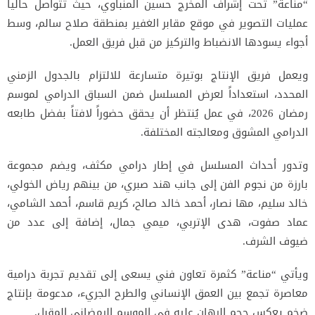
“مناعة” تحت إشراف المخرج حسين المنباوي، حيث تتواصل حالياً
عمليات التصوير في موقع مقابر الغفير بمنطقة صلاح سالم، وسط
أجواء يسودها الانضباط والتركيز من قبل فريق العمل.
ويعمل فريق الإنتاج بوتيرة متسارعة للالتزام بالجدول الزمني
المحدد، استعداداً لعرض المسلسل ضمن السباق الدرامي لموسم
رمضان 2026، في عمل يُنتظر أن يحقق حضوراً لافتاً بفضل طابعه
الدرامي المشوق ومعالجته المختلفة.
وتدور أحداث المسلسل في إطار درامي مكثف، ويضم مجموعة
بارزة من نجوم الفن إلى جانب هند صبري، من بينهم رياض الخولي،
خالد سليم، مها نصار، أحمد خالد صالح، كريم قاسم، أحمد الشامي،
عماد صفوت، هدى الإتربي، ميمي جمال، إضافة إلى عدد من
ضيوف الشرف.
ويأتي “مناعة” كثمرة تعاون فني يسعى إلى تقديم تجربة درامية
معاصرة تجمع بين العمق الإنساني والطرح الجريء، مدعومة بإنتاج
ضخم يعكس حجم الرهان عليه في الموسم الرمضاني المقبل.