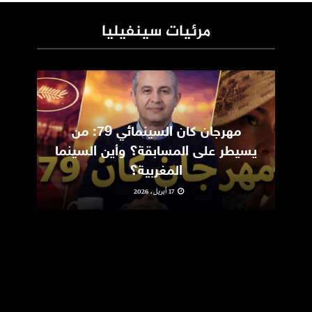
مرئيات سينفيليا
مهرجان كان السينمائي 79: من
ic
يسيطر على المسابقة؟ وأين السينما
m
المغربية؟
17 أبريل، 2026