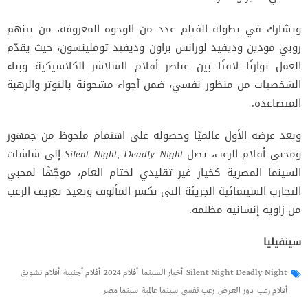
ويشارك في بطولة الفيلم عدد من الوجوه المعروفة، من بينهم
روبي مودين وديفيد لورانس براون وديفيد توملينسون، حيث يقدّم
العمل توازنًا لافتًا بين عناصر أفلام السلاشر الكلاسيكية وبناء
الشخصيات من منظور نفسي، ضمن أجواء مشحونة بالتوتر والرهبة
المتصاعدة.
وبعد عرضه الأول عالميًا وحصوله على اهتمام ملحوظ من جمهور
ومحبي أفلام الرعب، يصل
Silent Night, Deadly Night
إلى شاشات
السينما المصرية كخيار غير تقليدي لختام العام، موجّهًا لمحبي
التجارب السينمائية الجريئة التي تكسر المألوف وتعيد تعريف الرعب
من زاوية إنسانية مظلمة.
سينفيليا
Silent Night Deadly Night
أخبار السينما
أفلام 2024
أفلام أجنبية
أفلام تشويق
أفلام رعب
دور العرض
رعب نفسي
سينما عالمية
سينما مصر