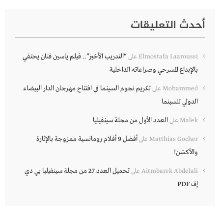
أحدث التعليقات
“التدريب الأخير”.. فيلم ياسين فنان يحتفي
Elmostafa Laaroussi
على
بالإبداع المسرحي وصراعاته الداخلية
تكريم نجوم السينما في افتتاح مهرجان الدار البيضاء
Mohammed
على
الدولي للسينما
العدد الأول من مجلة سينفيليا
Malek
على
أفضل 9 أفلام رومانسية ممزوجة بالإثارة
Matthias Gocher
على
والأكشن!
تحميل العدد 27 من مجلة سينفيليا بي دي
Aitmbarek Abdelali
على
إف PDF