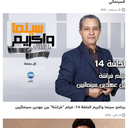
السينمائي
21 سبتمبر، 2021
برنامج سينما واكريم الحلقة 14: فيلم “فراشة” بين عهدين سينمائيين
8 يناير، 2021