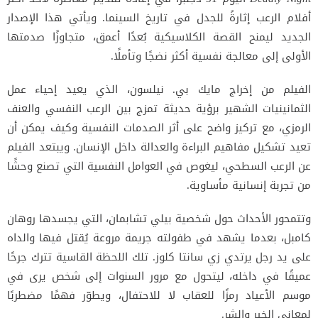
أفلام الرعب إثارةً للجدل في تاريخ السينما. ويأتي هذا الإصدار
الجديد ليمنح القصة الكلاسيكية بُعدًا أعمق، متجاوزًا صدمتها
الأولى إلى معالجة نفسية أكثر نضجًا وتأملًا.
الفيلم من إخراج مايك بي. نيلسون، الذي يعيد إحياء عمل
الثمانينيات الشهير برؤية حديثة تمزج بين الرعب النفسي والعنف
الرمزي، مع تركيز واضح على أثر الصدمات النفسية وكيف يمكن أن
تعيد تشكيل مفاهيم البراءة والعدالة داخل الإنسان. ويبتعد الفيلم
عن الرعب السطحي، ليغوص في العوامل النفسية التي تصنع وحشًا
من تجربة إنسانية مأساوية.
وتتمحور الأحداث حول شخصية بيلي تشابمان، التي يجسدها روهان
كامبل، بعدما يشهد في طفولته جريمة مروعة يُقتل فيها والداه
على يد رجل يرتدي زي سانتا كلوز. تلك اللحظة القاسية تترك جرحًا
عميقًا في داخله، ليتحول مع مرور السنوات إلى شخص يرى في
موسم الأعياد رمزًا للعقاب لا للاحتفال، ويطوّر فهمًا مضطربًا
لمعاني الخير والشر.