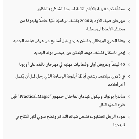
ستة أفلام مغربية بالأيام الثالثة لسينما الشاطئ بالناظور
مهرجان صيف الأوداية 2026 يكشف برنامجًا فنيًا حافلًا ونجومًا من
مختلف الأنماط الموسيقية
وفاة المخرج البريطاني جاستن هاردي قبل أسابيع من عرض فيلمه الجديد
إيمي باسكال تكشف موعد الإعلان عن جيمس بوند الجديد
40 فيلماً وعروض أولى وفعاليات مهنية في مهرجان نافذة على أوروبا
في ذكرى ميلاده.. رشدي أباظة أيقونة الوسامة الذي رحل قبل أن يُكمل
آخر أفلامه
ساندرا بولوك ونيكول كيدمان تفاجئان جمهور “Practical Magic” قبل
طرح الجزء الثاني
عودة الرجل العنكبوت تشعل شباك التذاكر وتمنح سوني أكبر افتتاح في
تاريخها