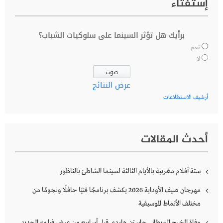
إستفتاء
برأيك هل تؤثر السينما على سلوكيات الشباب؟
نعم
لا
عرض النتائج
أرشيف الاستطلاعات
أحدث المقالات
ستة أفلام مغربية بالأيام الثالثة لسينما الشاطئ بالناظور
مهرجان صيف الأوداية 2026 يكشف برنامجًا فنيًا حافلًا ونجومًا من
مختلف الأنماط الموسيقية
وفاة المخرج البريطاني جاستن هاردي قبل أسابيع من عرض فيلمه الجديد