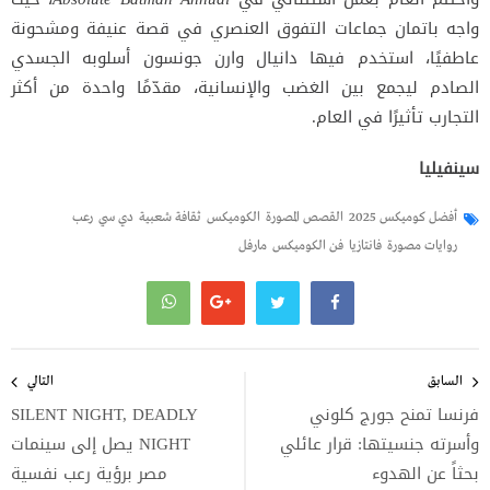
واجه باتمان جماعات التفوق العنصري في قصة عنيفة ومشحونة
عاطفيًا، استخدم فيها دانيال وارن جونسون أسلوبه الجسدي
الصادم ليجمع بين الغضب والإنسانية، مقدّمًا واحدة من أكثر
التجارب تأثيرًا في العام.
سينفيليا
أفضل كوميكس 2025
القصص المصورة
الكوميكس
ثقافة شعبية
دي سي
رعب
روايات مصورة
فانتازيا
فن الكوميكس
مارفل
تصفّح
المقالات
السابق
التالي
فرنسا تمنح جورج كلوني
SILENT NIGHT, DEADLY
وأسرته جنسيتها: قرار عائلي
NIGHT يصل إلى سينمات
بحثاً عن الهدوء
مصر برؤية رعب نفسية