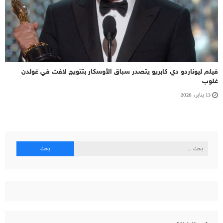
فيلم ليوناردو دي كابريو يتصدر سباق الأوسكار بتتويج لافت في غولدن
غلوب
13 يناير، 2026
البحث
عن: