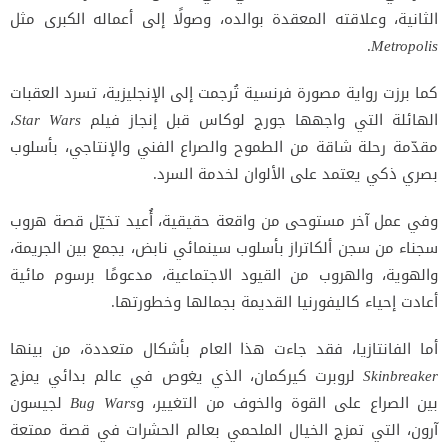
الثانية، وعلاقته المعقدة بوالده، وصولًا إلى أعماله الكبرى مثل
.
Metropolis
كما برزت رواية مصورة فرنسية تُرجمت إلى الإنجليزية، تسرد العقبات
الهائلة التي واجهها جورج لوكاس قبل إنجاز فيلم
Star Wars
،
مقدّمة رحلة شاقة من الطموح والصراع الفني والإنتاجي، بأسلوب
بصري ذكي يعتمد على الألوان لخدمة السرد.
وفي عمل آخر مستوحى من واقعة حقيقية، أُعيد تخيّل قصة هروب
سجناء من سجن ألكاتراز بأسلوب سينمائي نابض، يجمع بين الجريمة،
والهوية، والهروب من القيود الاجتماعية، مدعومًا برسوم مائية
أعادت إحياء كاليفورنيا القديمة بجمالها وخطورتها.
أما الفانتازيا، فقد جاءت هذا العام بأشكال متعددة، من بينها
Skinbreaker
لروبرت كيركمان، الذي يغوص في عالم بدائي يمزج
بين الصراع على القوة والخوف من التغيير، و
Bug Wars
لجيسون
آرون، التي تمزج الخيال الملحمي بعالم الحشرات في قصة ممتعة