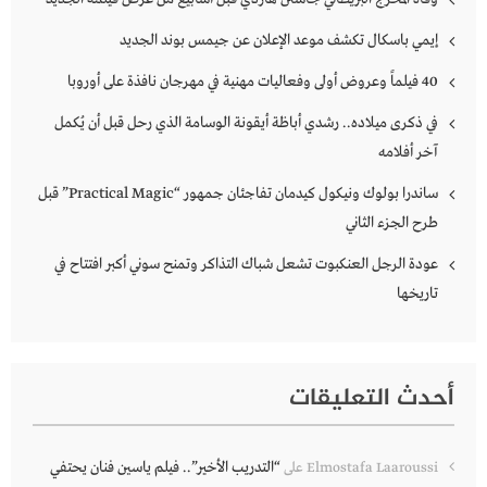
إيمي باسكال تكشف موعد الإعلان عن جيمس بوند الجديد
40 فيلماً وعروض أولى وفعاليات مهنية في مهرجان نافذة على أوروبا
في ذكرى ميلاده.. رشدي أباظة أيقونة الوسامة الذي رحل قبل أن يُكمل
آخر أفلامه
ساندرا بولوك ونيكول كيدمان تفاجئان جمهور “Practical Magic” قبل
طرح الجزء الثاني
عودة الرجل العنكبوت تشعل شباك التذاكر وتمنح سوني أكبر افتتاح في
تاريخها
أحدث التعليقات
“التدريب الأخير”.. فيلم ياسين فنان يحتفي
Elmostafa Laaroussi
على