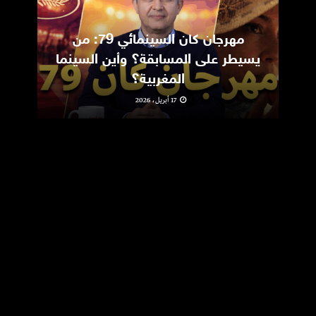
مهرجان كان السينمائي 79: من
ic
يسيطر على المسابقة؟ وأين السينما
m
المغربية؟
17 أبريل، 2026