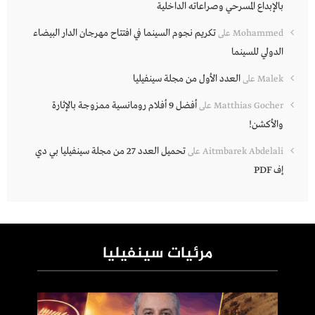
بالإبداع المسرحي وصراعاته الداخلية
تكريم نجوم السينما في افتتاح مهرجان الدار البيضاء
Mohammed
على
الدولي للسينما
العدد الأول من مجلة سينفيليا
Malek
على
أفضل 9 أفلام رومانسية ممزوجة بالإثارة
Matthias Gocher
على
والأكشن!
تحميل العدد 27 من مجلة سينفيليا بي دي
Aitmbarek Abdelali
على
إف PDF
مرئيات سينفيليا