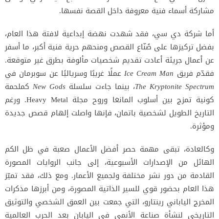
مشاركة أسماء فنية معروفة داخل القصة نفسها.
أما شركة دي سي، فقد شهدت نهضة إبداعية لافتة هذا العام،
بفضل تركيزها على صُنّاع القصص ومنحهم حرية فنية أكبر، ما أسفر
عن أعمال جريئة أعادت تقديم شخصيات مألوفة بطرق غير متوقعة.
فقدّم فريق
Ice Cream Man
عملًا غريبًا وسرياليًا عن سوبرمان في
The Kryptonite Spectrum
، بينما جاءت سلسلة
New Gods
كملحمة
كونية تمزج بين أسلوب المانغا وروح مجلة Heavy Metal. ورغم
التاريخ الطويل لشخصية باتمان، فإنها واصلت إلهام قصص جديدة
ومؤثرة.
وكالعادة، تبقى مهمة حصر أفضل الأعمال صعبة في ظل الكم
الهائل من الإصدارات الأسبوعية، إلى جانب الروايات المصورة
القادمة من دور نشر مختلفة ولجميع الأعمار. ومع ذلك، فقد تميّز
هذا العام بحضور قوي للسير الذاتية المصورة، ومن أبرزها مذكرات
المخرج الياباني رينتارو، التي جمعت بين العمق الشخصي والتوثيق
التاريخي لنشأة صناعة الأنمي في اليابان بعد الحرب العالمية