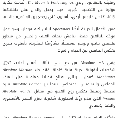
ومليئة بالمغامرة. وفي
The Moon is Following Us
، قُدّمت حكاية
مؤثرة عن التضحية الأبوية، حيث يدخل والدان عقل طفلتهما
لإنقاذها من كابوس أبدي، بأسلوب فني يجمع بين الواقعية والحلم.
ومن الأعمال الجريئة أيضًا
Spectators
لبراين كيه فوغان، وهو عمل
موجّه للبالغين فقط، يناقش ثيمات العنف والجنس من منظور
فلسفي قاتم، ويرسم مستقبلًا تشاؤميًا للبشرية، بأسلوب بصري
يعكس التناقض بين الحياة والموت.
وفي خط Absolute من دي سي، تألقت أعمال أعادت تخيّل
شخصيات أيقونية بحرية فنية كاملة. فقد جاء
Absolute Martian
Manhunter
كعمل سريالي يعالج قضايا معاصرة مثل العنف
الجماعي والتهميش الاجتماعي، بينما برز
Absolute Batman
بنبرة
مظلمة وعنيفة تعكس روح العصر، في مقابل
Absolute Wonder
Woman
الذي قدّم رؤية أسطورية شاعرية تمزج السحر بالأسطورة
والبعد الإنساني.
واختُتم العام بعمل استثنائي في
Absolute Batman Annual
، حيث