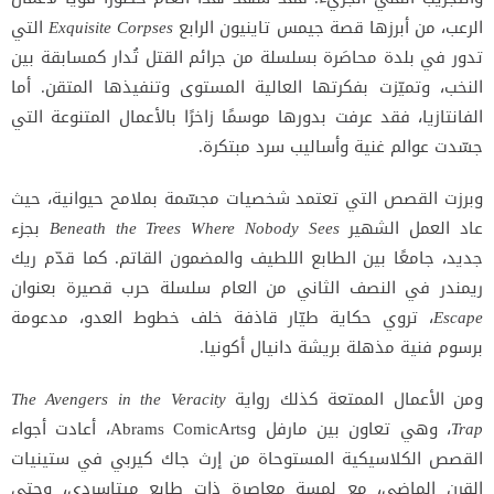
الرعب، من أبرزها قصة جيمس تاينيون الرابع
Exquisite Corpses
التي
تدور في بلدة محاصَرة بسلسلة من جرائم القتل تُدار كمسابقة بين
النخب، وتميّزت بفكرتها العالية المستوى وتنفيذها المتقن. أما
الفانتازيا، فقد عرفت بدورها موسمًا زاخرًا بالأعمال المتنوعة التي
جسّدت عوالم غنية وأساليب سرد مبتكرة.
وبرزت القصص التي تعتمد شخصيات مجسّمة بملامح حيوانية، حيث
عاد العمل الشهير
Beneath the Trees Where Nobody Sees
بجزء
جديد، جامعًا بين الطابع اللطيف والمضمون القاتم. كما قدّم ريك
ريمندر في النصف الثاني من العام سلسلة حرب قصيرة بعنوان
Escape
، تروي حكاية طيّار قاذفة خلف خطوط العدو، مدعومة
برسوم فنية مذهلة بريشة دانيال أكونيا.
ومن الأعمال الممتعة كذلك رواية
The Avengers in the Veracity
Trap
، وهي تعاون بين مارفل وAbrams ComicArts، أعادت أجواء
القصص الكلاسيكية المستوحاة من إرث جاك كيربي في ستينيات
القرن الماضي، مع لمسة معاصرة ذات طابع ميتاسردي، وحتى