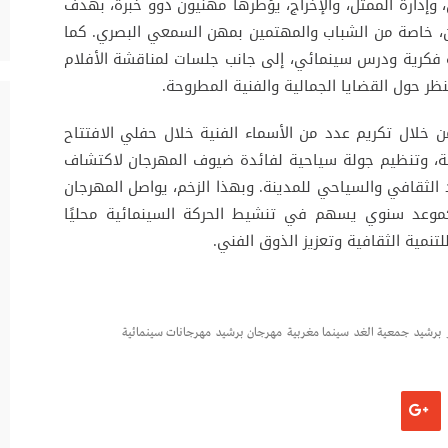
إدارة الممثل، والإخراج، يؤطرها مهنيون ذوو خبرة، بهدف
ن، خاصة من الشباب والمهتمين بمهن السمعي البصري. كما
وة فكرية ودرس سينمائي، إلى جانب جلسات لمناقشة الأفلام
نظر حول القضايا الجمالية والفنية المطروحة.
 خلال تكريم عدد من الأسماء الفنية خلال حفلي الافتتاح
صة، وتنظيم جولة سياحية لفائدة ضيوف المهرجان لاكتشاف
 الثقافي والسياحي للمدينة. وبهذا الزخم، يواصل المهرجان
كموعد سنوي يسهم في تنشيط الحركة السينمائية محليًا
تنمية الثقافية وتعزيز الذوق الفني.
برشيد
جمعية الغد
سينما مغربية
مهرجان برشيد
مهرجانات سينمائية