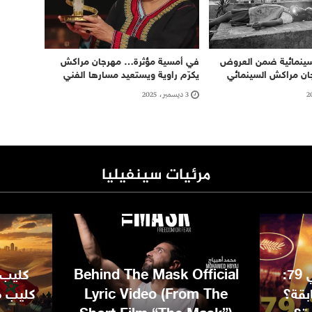
سينمائية ضمن العروض
في أمسية مؤثرة… مهرجان مراكش
ان مراكش السينمائي
يكرّم راوية ويستعيد مسارها الفني
3 ديسمبر، 2025
مرئيات سينفيليا
مهرجان كان السينمائي 79:
Behind The Mask Official
كليب 
بقة؟
Lyric Video (From The
كليب مغ