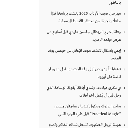
بالناظور
مهرجان صيف الأوداية 2026 يكشف برنامجًا فنيًا
حافلًا ونجومًا من مختلف الأنماط الموسيقية
وفاة المخرج البريطاني جاستن هاردي قبل أسابيع من
عرض فيلمه الجديد
إيمي باسكال تكشف موعد الإعلان عن جيمس بوند
الجديد
40 فيلماً وعروض أولى وفعاليات مهنية في مهرجان
نافذة على أوروبا
في ذكرى ميلاده.. رشدي أباظة أيقونة الوسامة الذي
رحل قبل أن يُكمل آخر أفلامه
ساندرا بولوك ونيكول كيدمان تفاجئان جمهور
“Practical Magic” قبل طرح الجزء الثاني
عودة الرجل العنكبوت تشعل شباك التذاكر وتمنح