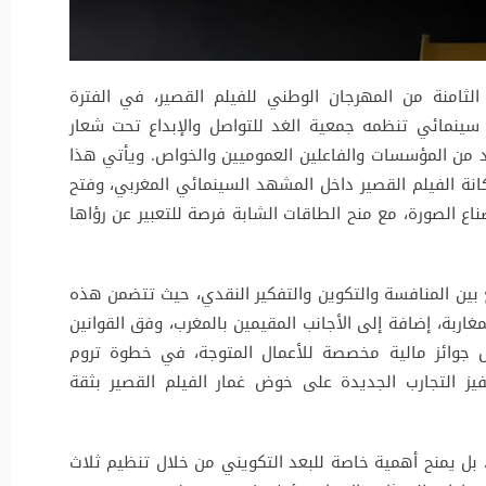
لثامنة من المهرجان الوطني للفيلم القصير، في الفترة
ى 20 دجنبر 2025، في موعد سينمائي تنظمه جمعية الغد للتواصل والإبداع تحت شعار
 من المؤسسات والفاعلين العموميين والخواص. ويأتي هذا
انة الفيلم القصير داخل المشهد السينمائي المغربي، وفتح
اع الصورة، مع منح الطاقات الشابة فرصة للتعبير عن رؤاها
 بين المنافسة والتكوين والتفكير النقدي، حيث تتضمن هذه
اربة، إضافة إلى الأجانب المقيمين بالمغرب، وفق القوانين
يل جوائز مالية مخصصة للأعمال المتوجة، في خطوة تروم
فيز التجارب الجديدة على خوض غمار الفيلم القصير بثقة
 بل يمنح أهمية خاصة للبعد التكويني من خلال تنظيم ثلاث