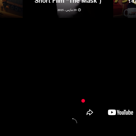
ية؟
Short Film “The Mask”)
29 مارس، 2025