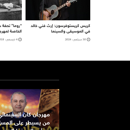
كريس كريستوفرسون: إرث فني خالد
“روما” تحفة 
في الموسيقى والسينما
الخاصة لمهرج
30 سبتمبر، 2024
4 ديسمبر، 2018
من يسيطر على المسا