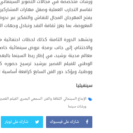
ورشات متخصصة في مجالات التصوير السينمائي، و
تقاسم التجارب العملية وصقل مهارات المشاركي
يفتح المهرجان المجال للنقاش والتفكير عبر ند
المعروضة، بما يعزز ثقافة النقد وتبادل وجهات ال
وتشهد الدورة الثامنة كذلك لحظات احتفائية من
والاختتام، إلى جانب برمجة عروض سينمائية خا
معالم مدينة برشيد، في إطار ربط السينما بالبعد
الوطني للفيلم القصير ببرشيد ترسيخ حضوره 
ووطنيا، ويؤكد دور الفن السابع كرافعة أساسية لل
سينفيليا
الإبداع السينمائي
الثقافة والفن
السمعي البصري
الفيلم القصير
ورشات سينما
شارك على فيسبوك
شارك على تويتر