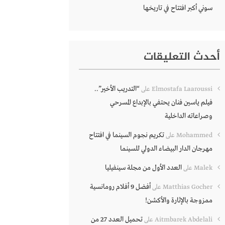
سوني أكبر افتتاح في تاريخها
أحدث التعليقات
“التدريب الأخير”..
Elmostafa Laaroussi
على
فيلم ياسين فنان يحتفي بالإبداع المسرحي
وصراعاته الداخلية
تكريم نجوم السينما في افتتاح
Mohammed
على
مهرجان الدار البيضاء الدولي للسينما
العدد الأول من مجلة سينفيليا
Malek
على
أفضل 9 أفلام رومانسية
Matthias Gocher
على
ممزوجة بالإثارة والأكشن!
تحميل العدد 27 من
Aitmbarek Abdelali
على