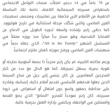
عن 78 عاماً في 14 دجنبر، امتلأت منصات التواصل الاجتماعي
باستعراض مسيرته السينمائية اللافتة، خاصة تلك السلسلة
الذهبية من الأفلام التي قدّمها بين ثمانينيات ومنتصف تسعينيات
القرن الماضي، والتي شكّلت مرحلة استثنائية في تاريخ هوليوود.
كما حظي راينر بإشادة واسعة لدوره الطويل في الدفاع عن
القضايا التقدمية، وهو مسار بدأ مبكراً منذ بروزه ممثلاً في
المسلسل الشهير “All in the Family”، الذي جعله نجماً في
سبعينيات القرن الماضي، ورسّخ صورته كفنان ملتزم اجتماعياً.
ورغم مكانته الكبيرة، لم يكن راينر مخرجاً ذا بصمة أسلوبية صارخة أو
هوية بصرية يسهل تمييزها، كما هو الحال مع عدد من كبار
المخرجين المعاصرين. بل كان ينتمي إلى جيل من صناع السينما
الذين جعلوا هدفهم الأساسي تقديم أفلام ذكية، إنسانية، وقادرة
على مخاطبة جمهور واسع دون افتعال أو استعراض. في ذروة
مسيرته، كان راينر نموذجاً للمخرج “الصانع” الذي يضع القصة
والممثلين في الواجهة، ويكتفي بإدارة العمل بحرفية عالية.