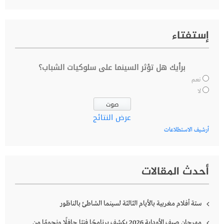
إستفتاء
برأيك هل تؤثر السينما على سلوكيات الشباب؟
نعم
لا
عرض النتائج
أرشيف الاستطلاعات
أحدث المقالات
ستة أفلام مغربية بالأيام الثالثة لسينما الشاطئ بالناظور
مهرجان صيف الأوداية 2026 يكشف برنامجًا فنيًا حافلًا ونجومًا من