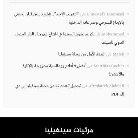
“التدريب الأخير”.. فيلم ياسين فنان يحتفي
Elmostafa Laaroussi
على
بالإبداع المسرحي وصراعاته الداخلية
تكريم نجوم السينما في افتتاح مهرجان الدار البيضاء
Mohammed
على
الدولي للسينما
العدد الأول من مجلة سينفيليا
Malek
على
أفضل 9 أفلام رومانسية ممزوجة بالإثارة
Matthias Gocher
على
والأكشن!
تحميل العدد 27 من مجلة سينفيليا بي دي
Aitmbarek Abdelali
على
إف PDF
مرئيات سينفيليا