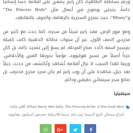
ورغم بساطته الظاهرة، كان راينر يضفي على أفلامه حساً إنسانياً
خاصاً، يتجلى بوضوح في أعمال مثل “The Princess Bride”
و“Misery”، حيث تمتزج السخرية بالرهافة، والخوف بالتعاطف.
ومع مرور الزمن، فقد راينر شيئاً من سحره، كما حدث مع كثير من
مخرجي الصف الأول، غير أن سنوات عطائه الذهبية كانت كفيلة
بترسيخ اسمه كأحد صناع المرحلة. لم يسعَ إلى تمجيد ذاته، بل كان
جزءاً أصيلاً من نسيج هوليوود، مؤمناً بدورها الفني والأخلاقي.
وربما لهذا السبب، لا تزال أفلامه تُشاهد وتُكتشف من جديد، جيلاً
بعد جيل، شاهدة على أن روب راينر لم يكن مجرد مخرج محترف، بل
صانع سحر سينمائي حقيقي ودائم.
سينفيليا
A Few Good Men
The Princess Bride
When Harry Met Sally
أفلام خالدة
إخراج سينمائي
تاريخ السينما
روب راينر
سينما كلاسيكية
مخرجون أمريكيون
هوليوود