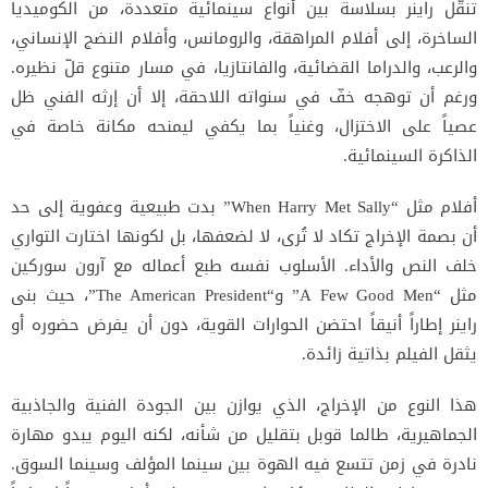
تنقّل راينر بسلاسة بين أنواع سينمائية متعددة، من الكوميديا
الساخرة، إلى أفلام المراهقة، والرومانس، وأفلام النضج الإنساني،
والرعب، والدراما القضائية، والفانتازيا، في مسار متنوع قلّ نظيره.
ورغم أن توهجه خفّ في سنواته اللاحقة، إلا أن إرثه الفني ظل
عصياً على الاختزال، وغنياً بما يكفي ليمنحه مكانة خاصة في
الذاكرة السينمائية.
أفلام مثل “When Harry Met Sally” بدت طبيعية وعفوية إلى حد
أن بصمة الإخراج تكاد لا تُرى، لا لضعفها، بل لكونها اختارت التواري
خلف النص والأداء. الأسلوب نفسه طبع أعماله مع آرون سوركين
مثل “A Few Good Men” و“The American President”، حيث بنى
راينر إطاراً أنيقاً احتضن الحوارات القوية، دون أن يفرض حضوره أو
يثقل الفيلم بذاتية زائدة.
هذا النوع من الإخراج، الذي يوازن بين الجودة الفنية والجاذبية
الجماهيرية، طالما قوبل بتقليل من شأنه، لكنه اليوم يبدو مهارة
نادرة في زمن تتسع فيه الهوة بين سينما المؤلف وسينما السوق.