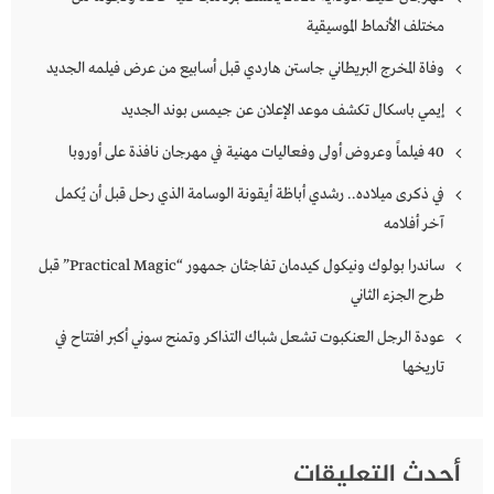
مختلف الأنماط الموسيقية
وفاة المخرج البريطاني جاستن هاردي قبل أسابيع من عرض فيلمه الجديد
إيمي باسكال تكشف موعد الإعلان عن جيمس بوند الجديد
40 فيلماً وعروض أولى وفعاليات مهنية في مهرجان نافذة على أوروبا
في ذكرى ميلاده.. رشدي أباظة أيقونة الوسامة الذي رحل قبل أن يُكمل
آخر أفلامه
ساندرا بولوك ونيكول كيدمان تفاجئان جمهور “Practical Magic” قبل
طرح الجزء الثاني
عودة الرجل العنكبوت تشعل شباك التذاكر وتمنح سوني أكبر افتتاح في
تاريخها
أحدث التعليقات