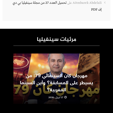
تحميل العدد 27 من مجلة سينفيليا بي دي
Aitmbarek Abdelali
على
إف PDF
مرئيات سينفيليا
مهرجان كان السينمائي 79: من
ic
يسيطر على المسابقة؟ وأين السينما
m
المغربية؟
17 أبريل، 2026