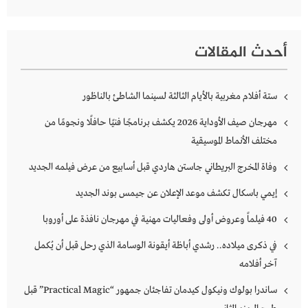
أحدث المقالات
ستة أفلام مغربية بالأيام الثالثة لسينما الشاطئ بالناظور
مهرجان صيف الأوداية 2026 يكشف برنامجًا فنيًا حافلًا ونجومًا من
مختلف الأنماط الموسيقية
وفاة المخرج البريطاني جاستن هاردي قبل أسابيع من عرض فيلمه الجديد
إيمي باسكال تكشف موعد الإعلان عن جيمس بوند الجديد
40 فيلماً وعروض أولى وفعاليات مهنية في مهرجان نافذة على أوروبا
في ذكرى ميلاده.. رشدي أباظة أيقونة الوسامة الذي رحل قبل أن يُكمل
آخر أفلامه
ساندرا بولوك ونيكول كيدمان تفاجئان جمهور “Practical Magic” قبل