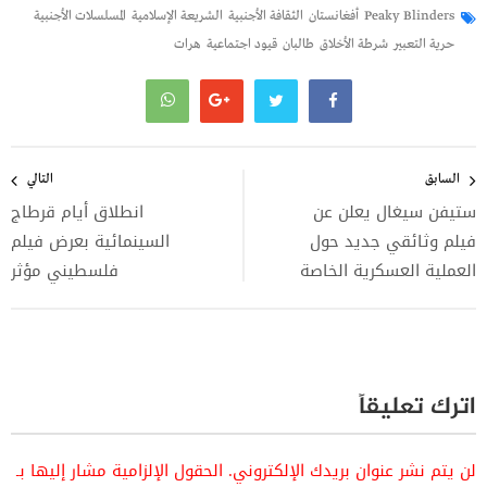
Peaky Blinders
أفغانستان
الثقافة الأجنبية
الشريعة الإسلامية
المسلسلات الأجنبية
حرية التعبير
شرطة الأخلاق
طالبان
قيود اجتماعية
هرات
تصفّح
المقالات
السابق
التالي
ستيفن سيغال يعلن عن
انطلاق أيام قرطاج
فيلم وثائقي جديد حول
السينمائية بعرض فيلم
العملية العسكرية الخاصة
فلسطيني مؤثر
اترك تعليقاً
لن يتم نشر عنوان بريدك الإلكتروني.
الحقول الإلزامية مشار إليها بـ