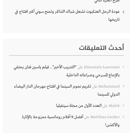
طرح الجزء الثاني
عودة الرجل العنكبوت تشعل شباك التذاكر وتمنح سوني أكبر افتتاح في
تاريخها
أحدث التعليقات
“التدريب الأخير”.. فيلم ياسين فنان يحتفي
Elmostafa Laaroussi
على
بالإبداع المسرحي وصراعاته الداخلية
تكريم نجوم السينما في افتتاح مهرجان الدار البيضاء
Mohammed
على
الدولي للسينما
العدد الأول من مجلة سينفيليا
Malek
على
أفضل 9 أفلام رومانسية ممزوجة بالإثارة
Matthias Gocher
على
والأكشن!