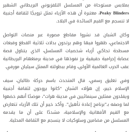
بملابس مستوحاة من المسلسل التلفزيوني البريطاني الشهير
Peaky Blinders
، معتبرة أن هذه الأزياء تمثل ترويجًا لثقافة أجنبية
لا تنسجم مع القيم السائدة في البلاد.
وكان الشبان قد نشروا مقاطع مصورة عبر منصات التواصل
الاجتماعي، ظهروا فيها وهم يرتدون بدلات ثلاثية القطع وقبعات
مسطحة تحاكي أزياء شخصيات المسلسل، الذي يتناول قصة
عصابة إجرامية حقيقية برز نفوذها في مدينة برمنغهام البريطانية
عقب الحرب العالمية الأولى، وقام ببطولته الممثل سيليان مورفي.
وفي تعليق رسمي، قال المتحدث باسم حركة طالبان، سيف
الإسلام خيبر، إن هؤلاء الشبان “كانوا يروجون لثقافة أجنبية
ويقلدون ممثلين سينمائيين في مدينة هرات”، موضحًا أنهم خضعوا
لما وصفه بـ”برنامج إعادة تأهيل”. وأكد خيبر أن تلك الأزياء تتعارض
مع القيم الأفغانية والإسلامية، مشددًا على أن ما يقدمه
المسلسل من مضامين وسلوكيات لا ينسجم مع الثقافة المحلية.