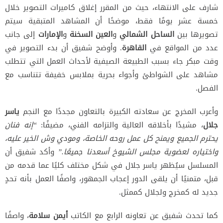
شارف على الانتهاء، حيث من المقرر إغلاق كاميرات التصوير خلال
خمسة عشر يومًا فقط، موضحًا أن المشاهد المتبقية سيتم
تصويرها بين
الساحل الشمالي
و
العين السخنة
و
الإمارات
إلى جانب
عدد من المواقع في
القاهرة
. وأوضح شفيق أن بدء التصوير في
وقت مبكر جاء بسبب الطبيعة الصيفية لأحداث العمل التي تتطلب
مشاهد على الشواطئ وأجواء بحرية بملابس خفيفة تتناسب مع
الفصل.
وأعرب المخرج عن سعادته الكبيرة بالتعاون مجددًا مع النجم
ياسر
جلال
، مشيدًا بأخلاقه العالية والتزامه الفني، مضيفًا:
“إنه فنان
يحترم الجميع ويمنح كل عمل روحه الخاصة، ومودي وش الخير عليه،
واختياره لعضوية مجلس الشيوخ أسعدنا جميعًا.”
وأكد شفيق أن
المسلسل سيُظهر ياسر جلال في شكل مختلف كليًا عما قدمه من
قبل، متمنيًا أن يلقى الدور إعجاب الجمهور، واصفًا العمل بأنه تحدٍ
جديد له كمخرج ولجلال كممثل.
كما تحدث شفيق عن تعاونه الرابع مع الكاتب
أيمن سلامة
، واصفًا