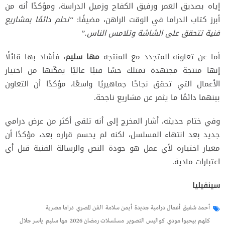
إياه بصديق العمر ورفيق الكفاح وزميل الدراسة، ومؤكدًا أنه من
أبرز كتاب الدراما في الوقت الراهن، مضيفًا:
“نحلم دائمًا بمشاريع
فنية تتحقق على الشاشة وتلامس الناس.”
أما عن تعاونه المتجدد مع المنتجة
مها سليم
، فأشاد بها قائلًا
إنها منتجة مجتهدة تمتلك حسًا فنيًا عاليًا يمكّنها من اختيار
الأعمال التي تحقق نجاحًا جماهيريًا واسعًا، مؤكدًا أن التعاون
بينهما دائمًا ما يثمر عن مشاريع ناجحة.
وفي ختام حديثه، أشار المخرج إلى أنه تلقى أكثر من عرض درامي
جديد بعد انتهاء المسلسل، لكنه لم يحسم قراره بعد، مؤكدًا أن
معيار اختياره لأي عمل هو جودة النص والرسالة الفنية قبل أي
اعتبارات مادية.
سينفيليا
أحمد شفيق
أعمال درامية جديدة
أيمن سلامة
الفن المصري
دراما مصرية
كلهم بيحبوا مودي
كواليس التصوير
مسلسلات رمضان 2026
مها سليم
ياسر جلال