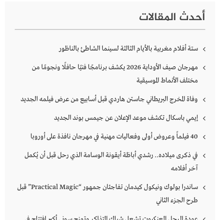
أحدث المقالات
ستة أفلام مغربية بالأيام الثالثة لسينما الشاطئ بالناظور
مهرجان صيف الأوداية 2026 يكشف برنامجًا فنيًا حافلًا ونجومًا من
مختلف الأنماط الموسيقية
وفاة المخرج البريطاني جاستن هاردي قبل أسابيع من عرض فيلمه الجديد
إيمي باسكال تكشف موعد الإعلان عن جيمس بوند الجديد
40 فيلماً وعروض أولى وفعاليات مهنية في مهرجان نافذة على أوروبا
في ذكرى ميلاده.. رشدي أباظة أيقونة الوسامة الذي رحل قبل أن يُكمل
آخر أفلامه
ساندرا بولوك ونيكول كيدمان تفاجئان جمهور “Practical Magic” قبل
طرح الجزء الثاني
عودة الرجل العنكبوت تشعل شباك التذاكر وتمنح سوني أكبر افتتاح في