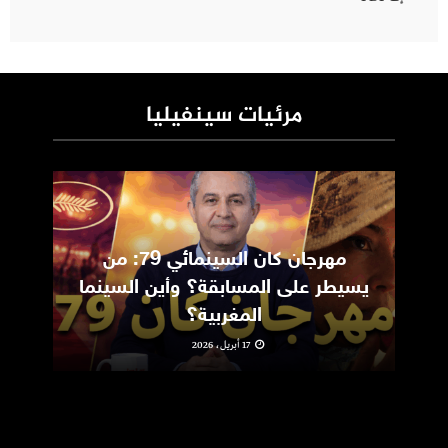
مرئيات سينفيليا
مهرجان كان السينمائي 79: من
ic
يسيطر على المسابقة؟ وأين السينما
m
المغربية؟
17 أبريل، 2026