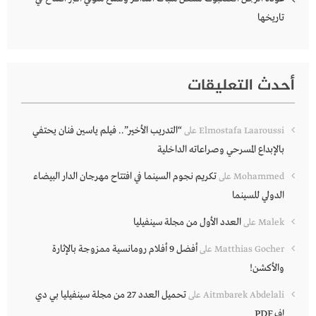
تاريخها
أحدث التعليقات
“التدريب الأخير”.. فيلم ياسين فنان يحتفي
Elmostafa Laaroussi
على
بالإبداع المسرحي وصراعاته الداخلية
تكريم نجوم السينما في افتتاح مهرجان الدار البيضاء
Mohammed
على
الدولي للسينما
العدد الأول من مجلة سينفيليا
Malek
على
أفضل 9 أفلام رومانسية ممزوجة بالإثارة
Matthias Gocher
على
والأكشن!
تحميل العدد 27 من مجلة سينفيليا بي دي
Aitmbarek Abdelali
على
إف PDF