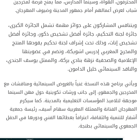
المحترفون، الهواة، وسينما المدارس، مما يمنح فرصة لمخرجين
شباب لعرض أعمالهم أمام جمهور المدينة وضيوف المهرجان.
ويتنافس المشاركون على جوائز مهمة تشمل الجائزة الكبرى،
جائزة لجنة التحكيم، جائزة أفضل تشخيص ذكور، وجائزة أفضل
تشخيص إناث، وذلك تحت إشراف لجنة تحكيم يقودها المنتج
والمخرج المغربي إدريس اشويكة، وتضم في عضويتها
الإعلامية والصحفية نزهة بنادي بركة، والممثل يوسف الجندي،
والناقد السينمائي خليل الدامون.
ويأتي برنامج هذه النسخة غنياً بالعروض السينمائية ومناقشات مع
المخرجين والجمهور، إلى جانب ورشات تكوينية حول مهن السينما
موجهة لتلاميذ المؤسسات التعليمية بالمدينة. كما سيكرم
المهرجان الفنانة والممثلة المغربية سهام أسيف، رئيسة جمعية
أشقار للتنمية والثقافة، اعترافاً بعطائها الفني ودورها في الحقل
الجمعوي والسينمائي بطنجة.