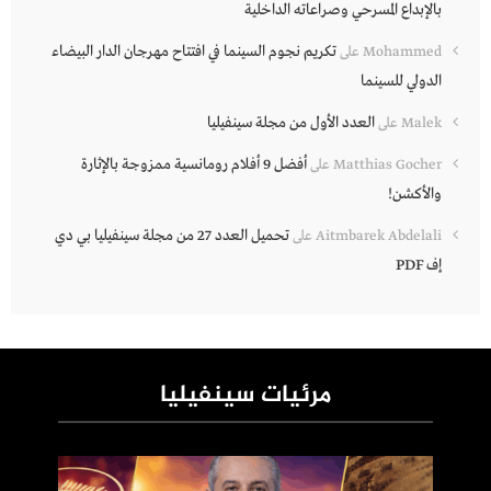
بالإبداع المسرحي وصراعاته الداخلية
تكريم نجوم السينما في افتتاح مهرجان الدار البيضاء
Mohammed
على
الدولي للسينما
العدد الأول من مجلة سينفيليا
Malek
على
أفضل 9 أفلام رومانسية ممزوجة بالإثارة
Matthias Gocher
على
والأكشن!
تحميل العدد 27 من مجلة سينفيليا بي دي
Aitmbarek Abdelali
على
إف PDF
مرئيات سينفيليا