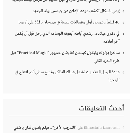
إيمي باسكال تكشف موعد الإعلان عن جيمس بوند الجديد
40 فيلماً وعروض أولى وفعاليات مهنية في مهرجان نافذة على أوروبا
في ذكرى ميلاده.. رشدي أباظة أيقونة الوسامة الذي رحل قبل أن يُكمل
آخر أفلامه
ساندرا بولوك ونيكول كيدمان تفاجئان جمهور “Practical Magic” قبل
طرح الجزء الثاني
عودة الرجل العنكبوت تشعل شباك التذاكر وتمنح سوني أكبر افتتاح في
تاريخها
أحدث التعليقات
“التدريب الأخير”.. فيلم ياسين فنان يحتفي
Elmostafa Laaroussi
على