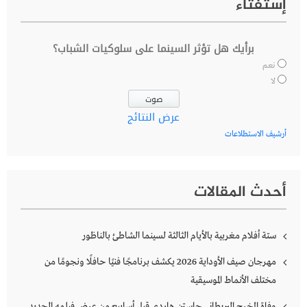
إستفتاء
برأيك هل تؤثر السينما على سلوكيات الشباب؟
نعم
لا
عرض النتائج
أرشيف الاستطلاعات
أحدث المقالات
ستة أفلام مغربية بالأيام الثالثة لسينما الشاطئ بالناظور
مهرجان صيف الأوداية 2026 يكشف برنامجًا فنيًا حافلًا ونجومًا من
مختلف الأنماط الموسيقية
وفاة المخرج البريطاني جاستن هاردي قبل أسابيع من عرض فيلمه الجديد