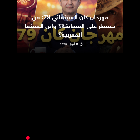
مهرجان كان السينمائي 79: من
ic
يسيطر على المسابقة؟ وأين السينما
m
المغربية؟
17 أبريل، 2026