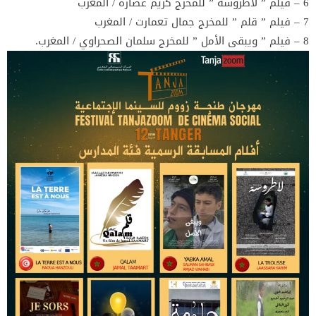
6 – فيلم ” لاطروسة ” للمخرج كريم عصارة / المغرب
7 – فيلم ” قلم ” للمخرج جمال تعمارت / المغرب
8 – فيلم ” ويبقى الأمل ” للمخرج سلمان الصحراوي / المغرب.