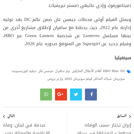
(ميتامورفو)، وإدي غاثيغي (مستر تيريفيك).
ويمثل الفيلم أولى محطات جيمس غان ضمن عالم DC بعد توليه
إدارته عام 2022، حيث يخطط مع سافران لإطلاق مشاريع أخرى من
بينها مسلسل
Lanterns
عن شخصية Green Lantern عبر HBO،
وفيلم جديد عن
Supergirl
من المتوقع صدوره عام 2026.
سينفيليا
DC
HBO Max
أفلام الأبطال الخارقين
بيتر سافران
جيمس غان
ديفيد كورينسويت
سوبرمان
شباك التذاكر
فيلم سوبرمان 2025
وارنر بروس
تصفّح
المقالات
السابق
التالي
إيران تختار «سبب الوفاة:
صدمة في لبنان: وفاة
مجهول» لتمثيلها في سباق
الإعلامية والممثلة يمنى