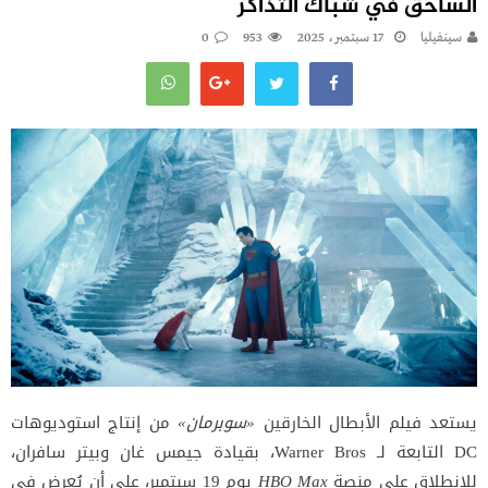
الساحق في شباك التذاكر
سينفيليا
17 سبتمبر، 2025
953
0
يستعد فيلم الأبطال الخارقين
«سوبرمان»
من إنتاج استوديوهات
DC التابعة لـ Warner Bros، بقيادة جيمس غان وبيتر سافران،
للانطلاق على منصة
HBO Max
يوم 19 سبتمبر، على أن يُعرض في