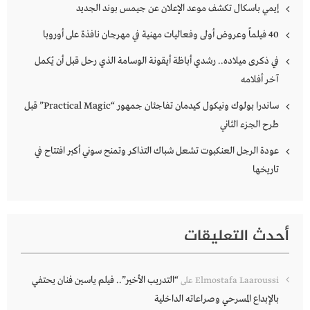
إيمي باسكال تكشف موعد الإعلان عن جيمس بوند الجديد
40 فيلماً وعروض أولى وفعاليات مهنية في مهرجان نافذة على أوروبا
في ذكرى ميلاده.. رشدي أباظة أيقونة الوسامة الذي رحل قبل أن يُكمل
آخر أفلامه
ساندرا بولوك ونيكول كيدمان تفاجئان جمهور “Practical Magic” قبل
طرح الجزء الثاني
عودة الرجل العنكبوت تشعل شباك التذاكر وتمنح سوني أكبر افتتاح في
تاريخها
أحدث التعليقات
“التدريب الأخير”.. فيلم ياسين فنان يحتفي
Elmostafa Laaroussi
على
بالإبداع المسرحي وصراعاته الداخلية