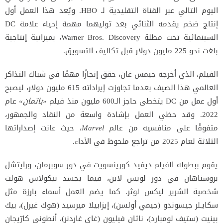
اليوم التالي عبر القناة التقليدية لـ HBO. ويُعد هذا العمل أول
إنتاج ضخم يقدمه الثنائي بعد توليهما مهمة إحياء علامة DC
السينمائية تحت مظلة Warner Bros. Discovery، بميزانية إنتاجية
بلغت نحو 225 مليون دولار قبل تكاليف التسويق.
الفيلم، الذي أخرجه جيمس غان، حقق إنجازًا مهمًا في شباك التذاكر
العالمي هذا الصيف بعدما تجاوزت إيراداته 615 مليون دولار، ليصبح
أول عمل من DC يتخطى حاجز الـ600 مليون منذ فيلم
«باتمان»
عام
2022. وقد حظي العمل بإشادة واسعة من النقاد والجمهور،
متفوقًا على منافسيه من عالم
Marvel
، حيث عانت إصداراتها
الثلاثة لعام 2025 من تراجع ملحوظ في الأداء.
يقوم ببطولة الفيلم ديفيد كورينسويت في دور سوبرمان، ورايتشل
بروسناهان في دور لويس لاين، فيما يجسد نيكولاس هولت
شخصية الشرير ليكس لوثر. كما يضم العمل أسماء بارزة مثل
سكايـلر جيسوندو (جيمي أولسن)، إيزابيلا ميرسيد (هوك غيرل)، بيك
بينيت (ستيف لومبارد)، ناثان فيليون (غاي غاردنر)، أنطوني كارّيجان