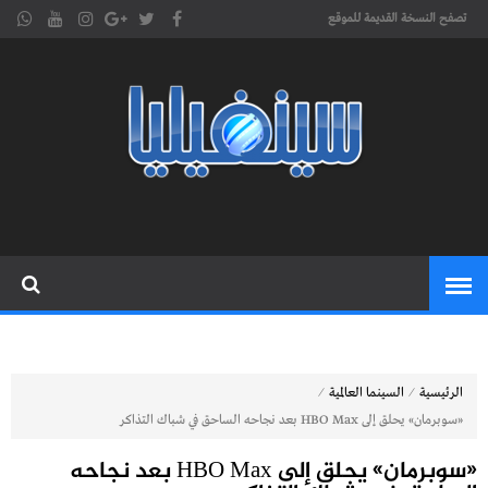
تصفح النسخة القديمة للموقع
موقع
cinephilia,سينفيليا مجلة سينمائية
إلكترونية تهتم بشؤون السينما
سينفيليا
المغربية والعربية والعالمية
⁄
⁄
الرئيسية
السينما العالمية
«سوبرمان» يحلق إلى HBO Max بعد نجاحه الساحق في شباك التذاكر
«سوبرمان» يحلق إلى HBO Max بعد نجاحه