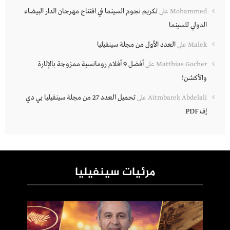
تكريم نجوم السينما في افتتاح مهرجان الدار البيضاء
Mohammed
على
الدولي للسينما
العدد الأول من مجلة سينفيليا
Malek
على
أفضل 9 أفلام رومانسية ممزوجة بالإثارة
Matthias Gocher
على
والأكشن!
تحميل العدد 27 من مجلة سينفيليا بي دي
Aitmbarek Abdelali
على
إف PDF
مرئيات سينفيليا