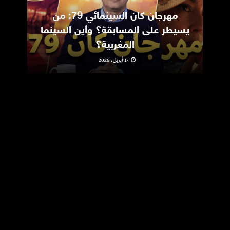
مهرجان كان السينمائي 79: من
ic
يسيطر على المسابقة؟ وأين السينما
m
المغربية؟
17 أبريل، 2026