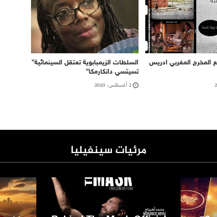
ع المخرج المغربي ادريس
السلطات الزيمبابوية تعتقل السينمائية”
تسيتسي دانكارمكا”
2 أغسطس، 2020
مرئيات سينفيليا