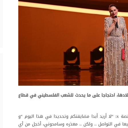
يلادها، احتجاجا على ما يحدث للشعب الفلسطيني في قطاع
وكتبت شريهان في منشور عبر حسابها على منصة x: “لا أريد أبدا مضايقتكم وتحديدا في هذا اليوم “و
عا في التواصل .. ولكن .. معذره وسامحوني، أخجل من أي