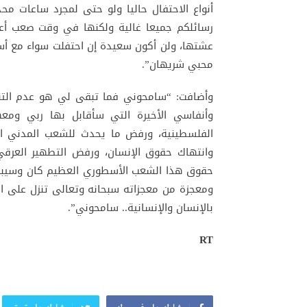
أنواع الاحتفال حاليا ولو حتى لمجرد ساعات 
رسائلكم جميعا غالية ولكنها في وقت صعب أ
عشتها، ولن أكون سعيدة إن احتفلت سواء مع أسر
محبي شريهان”.
وأضافت: “سامحوني فما تبقى لي هو عدم التن
وأنفاسي الأخيرة التي سأقابل بها ربي وم
الفلسطينية، ورفض ما يحدث للشعب المدني ا
وانتهاك حقوق الإنسان، ورفض التطهير العرقي
حقوق هذا الشعب الأسطوري العظيم كان وسيبقى و
ومعجزة من معجزاته سبحانه وتعالى تنزل على ال
بالإنسان والإنسانية.. سامحوني”.
RT