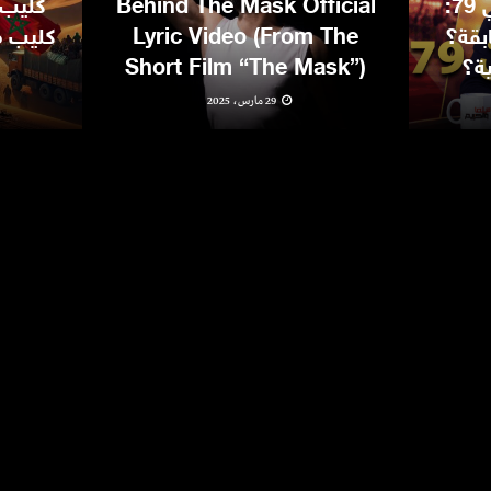
مهرجان كان السينمائي 79:
Behind The Mask Official
كليب 
بقة؟
Lyric Video (From The
كليب مغ
ية؟
Short Film “The Mask”)
29 مارس، 2025