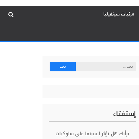
مرئيات سينفيليا
البحث
عن:
إستفتاء
برأيك هل تؤثر السينما على سلوكيات