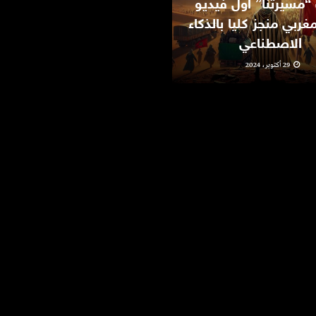
“مسيرتنا” أول فيديو
فلسطيني من غزة في
ربي منجز كليا بالذكاء
الغربة…فيلم مشارك في
الاصطناعي
مهرجان “فيدادوك”
29 أكتوبر، 2024
10 يونيو، 2024