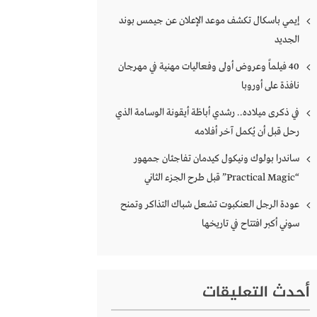
إيمي باسكال تكشف موعد الإعلان عن جيمس بوند
الجديد
40 فيلماً وعروض أولى وفعاليات مهنية في مهرجان
نافذة على أوروبا
في ذكرى ميلاده.. رشدي أباظة أيقونة الوسامة الذي
رحل قبل أن يُكمل آخر أفلامه
ساندرا بولوك ونيكول كيدمان تفاجئان جمهور
“Practical Magic” قبل طرح الجزء الثاني
عودة الرجل العنكبوت تشعل شباك التذاكر وتمنح
سوني أكبر افتتاح في تاريخها
أحدث التعليقات