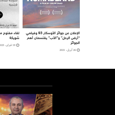
الإعلان عن جوائز الأوسكار 93 وفيلمي
لقاء مفتوح م
“أرض الرحل” و”الأب” يقتسمان أهم
شويكة
الجوائز
19 فبراير، 2025
26 أبريل، 2021