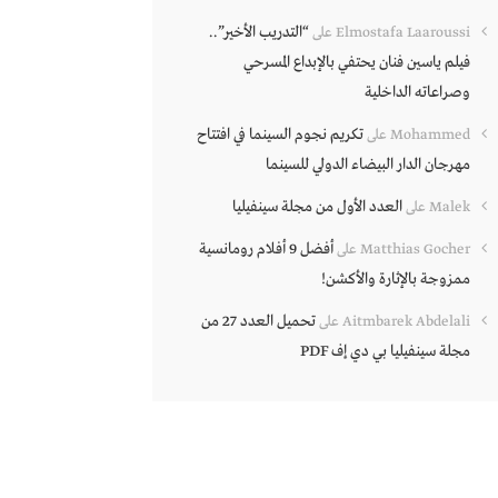
“التدريب الأخير”..
Elmostafa Laaroussi
على
فيلم ياسين فنان يحتفي بالإبداع المسرحي
وصراعاته الداخلية
تكريم نجوم السينما في افتتاح
Mohammed
على
مهرجان الدار البيضاء الدولي للسينما
العدد الأول من مجلة سينفيليا
Malek
على
أفضل 9 أفلام رومانسية
Matthias Gocher
على
ممزوجة بالإثارة والأكشن!
تحميل العدد 27 من
Aitmbarek Abdelali
على
مجلة سينفيليا بي دي إف PDF