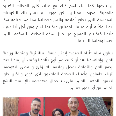
أن يبدعوا كما شاء لهم ذلك مع غياب كلي للقطات الكبيرة
والمقربة لوجوه الممثلين. لكن فوزي لم ينس تلك التكوينات
الهندسية التي تطبع أفلامه والتي وجدناها هنا في فيلمه هذا
أيضا. وكأنه أراه فيلما للممثلين وتكريما لهم ومن أجل أداءهم ،
وأيضا كتكريام للمسرح من خلال هذه القطعة للتشكوف التي
أحبها ونقلها للسينما.
يتناول فيلم “أيام الصيف” إندثار طبقة نبيلة ثرية ومثقفة وراعية
للفن وإفلاسها بعد أن كانت في أوج تألقها وكيف أن زمنها حيث
ازدهر الفن والثقافة بفضل رعايتها له وَلىَّ وانقضى ليعوضها
أثرياء جاهلون وأغنياء الصدفة الفاقدون لأي ذوق والذين حلوا
ليدمروا المعمار الفني مليء بالجمال ويعوضوه بالإسمنت البشع
الخالي من أي ذوق جمالي.