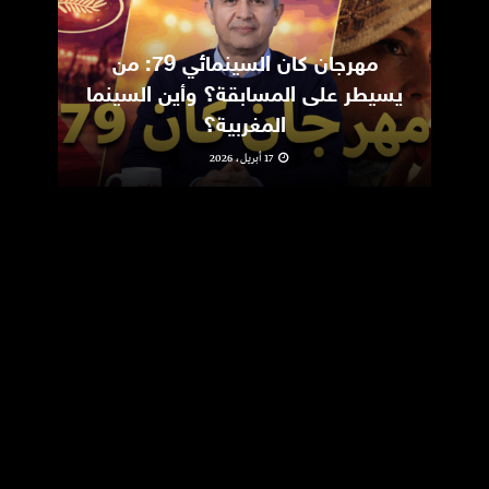
مهرجان كان السينمائي 79: من
ic
يسيطر على المسابقة؟ وأين السينما
m
المغربية؟
17 أبريل، 2026