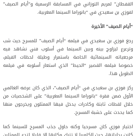
القفطان” لمريم التوزاني في المسابقة الرسمية و”أيام الصيف”
لفوزي بن سعيدي في “بانوراما السينما المغربية.
“أيام الصيف” الأخيرة
رجع فوزي بن سعيدي في فيلمه “أيام الصيف” للمسرح حيث شب
وترعرع ليزاوج بينه وبين السينما في أسلوب فني نشاهد فيه
مرجعياته السينمائية الخاصة باستمرار وطيلة لحظات الفيلم،
خصوصا فيلمه القصير “الحيط” الذي استعار أسلوبه في فيلمه
الطويل هذا.
ركز فوزي بن سعيدي في “أيام الصيف”، الذي كان عرضه العالمي
الأول ضمن فقرة “بانوراما السينما المغربية” على الشخصيات من
خلال لقطات ثابتة وكادرات يدخل فيها الممثلون ويخرجون منها
كما يحدث على خشبة المسرح.
اختيار فوزي كان مسرحيا وكنه حاول جذب المسرح للسينما كما
كانت بداياتها، حيث الكاميرا لا تترك مكانها إلا قليلا لتدع للممثلين