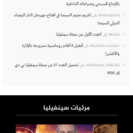
بالإبداع المسرحي وصراعاته الداخلية
تكريم نجوم السينما في افتتاح مهرجان الدار البيضاء
Mohammed
على
الدولي للسينما
العدد الأول من مجلة سينفيليا
Malek
على
أفضل 9 أفلام رومانسية ممزوجة بالإثارة
Matthias Gocher
على
والأكشن!
تحميل العدد 27 من مجلة سينفيليا بي دي
Aitmbarek Abdelali
على
إف PDF
مرئيات سينفيليا