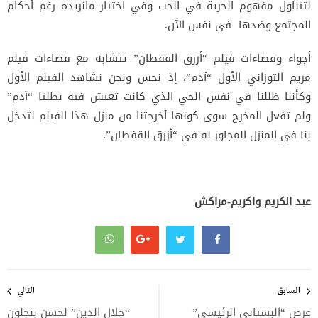
لتتناول مفهوم الحرية في الحب وفي اختيار مانريده رغم أحكام
المجتمع وضدها في نفس الآن.
أجواء وفضاءات فيلم “أزرق القفطان” تتشابه مع فضاءات فيلم
مريم التوزاني الأول “آدم”، إذ نحس ونحن نشاهد الفيلم الأول
وكأننا ظللنا في نفس الحي الذي كانت تعيش فيه بطلتا “آدم”
ولم تفعل المخرج سوى كونها أخرجتنا من منزل هذا الفيلم لتدخل
بنا في المنزل المجاور له في “أزرق القفطان”.
عبد الكريم واكريم-مراكش
تصفّح
المقالات
السابق
التالي
عرض “البستاني الرئيسي”
“جلال الدين” لحسن بنجلون