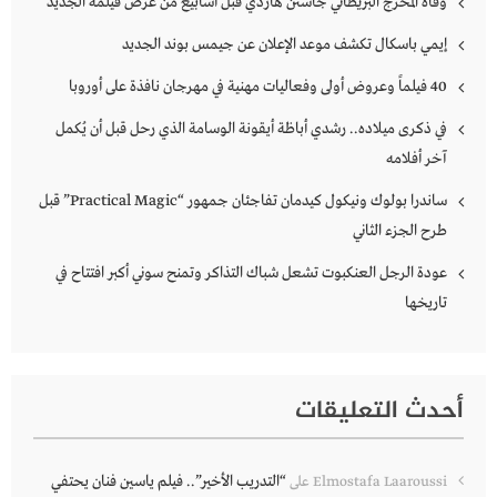
وفاة المخرج البريطاني جاستن هاردي قبل أسابيع من عرض فيلمه الجديد
إيمي باسكال تكشف موعد الإعلان عن جيمس بوند الجديد
40 فيلماً وعروض أولى وفعاليات مهنية في مهرجان نافذة على أوروبا
في ذكرى ميلاده.. رشدي أباظة أيقونة الوسامة الذي رحل قبل أن يُكمل
آخر أفلامه
ساندرا بولوك ونيكول كيدمان تفاجئان جمهور “Practical Magic” قبل
طرح الجزء الثاني
عودة الرجل العنكبوت تشعل شباك التذاكر وتمنح سوني أكبر افتتاح في
تاريخها
أحدث التعليقات
“التدريب الأخير”.. فيلم ياسين فنان يحتفي
Elmostafa Laaroussi
على