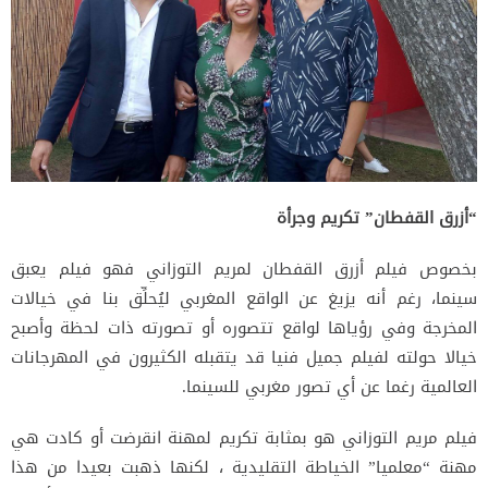
“أزرق القفطان” تكريم وجرأة
بخصوص فيلم أزرق القفطان لمريم التوزاني فهو فيلم يعبق
سينما، رغم أنه يزيغ عن الواقع المغربي ليُحلِّق بنا في خيالات
المخرجة وفي رؤياها لواقع تتصوره أو تصورته ذات لحظة وأصبح
خيالا حولته لفيلم جميل فنيا قد يتقبله الكثيرون في المهرجانات
العالمية رغما عن أي تصور مغربي للسينما.
فيلم مريم التوزاني هو بمثابة تكريم لمهنة انقرضت أو كادت هي
مهنة “معلميا” الخياطة التقليدية ، لكنها ذهبت بعيدا من هذا