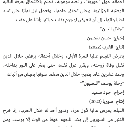
أحداثه حول “حورية”، راقصة موهوبة، تحلم بالالتحاق بفرقة الباليه
الوطنية الجزائرية. وحتى تحقق حلمها، وتعمل ليل نهارًا حتى تسد
احتياجاتها، إلى أن تتعرض لهجوم يقلب حياتها رأسًا على عقب.
*جلال الدين*
إخراج: حسن بنجلون
إنتاج: المغرب (2022)
يعرض الفيلم عالميا للمرة الأولى، وخلال أحداثه يرفض جلال الدين
تقبل وفاة زوجته، ويقرر عزل نفسه حتى يعثر على النور بداخله،
وبعد عشرين عاما يصبح جلال الدين معلما صوفيا يعيش مع أتباعه.
*رحلة يوسف “المنسيون”*
إخراج: جود سعيد
إنتاج: سوريا (2022)
الفيلم يعرض عالميا لأول مرة، وتدور أحداثه خلال الحرب، إذ خرج
الكثير من السوريين إلى بلاد اللجوء خوفا من الموت إلا يوسف ومن