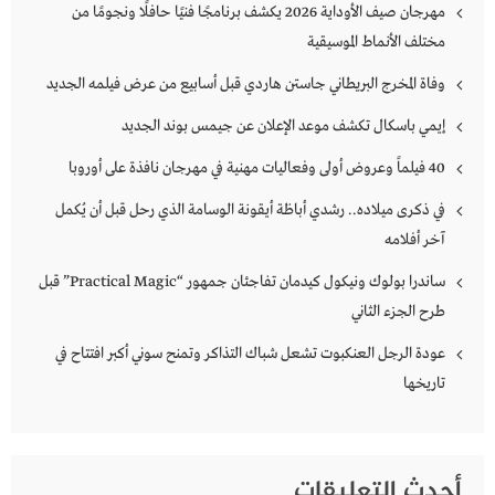
مهرجان صيف الأوداية 2026 يكشف برنامجًا فنيًا حافلًا ونجومًا من
مختلف الأنماط الموسيقية
وفاة المخرج البريطاني جاستن هاردي قبل أسابيع من عرض فيلمه الجديد
إيمي باسكال تكشف موعد الإعلان عن جيمس بوند الجديد
40 فيلماً وعروض أولى وفعاليات مهنية في مهرجان نافذة على أوروبا
في ذكرى ميلاده.. رشدي أباظة أيقونة الوسامة الذي رحل قبل أن يُكمل
آخر أفلامه
ساندرا بولوك ونيكول كيدمان تفاجئان جمهور “Practical Magic” قبل
طرح الجزء الثاني
عودة الرجل العنكبوت تشعل شباك التذاكر وتمنح سوني أكبر افتتاح في
تاريخها
أحدث التعليقات