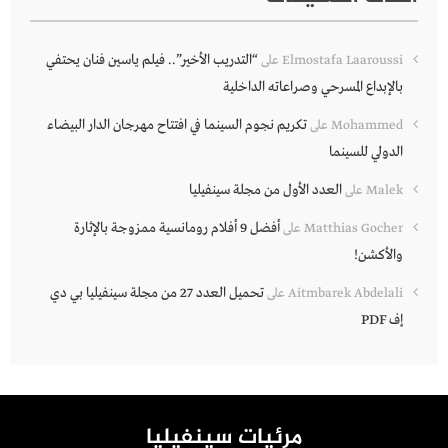
“التدريب الأخير”.. فيلم ياسين فنان يحتفي
Elmostafa Laaroussi
على
بالإبداع المسرحي وصراعاته الداخلية
تكريم نجوم السينما في افتتاح مهرجان الدار البيضاء
Mohammed
على
الدولي للسينما
العدد الأول من مجلة سينفيليا
Malek
على
أفضل 9 أفلام رومانسية ممزوجة بالإثارة
Matthias Gocher
على
والأكشن!
تحميل العدد 27 من مجلة سينفيليا بي دي
Aitmbarek Abdelali
على
إف PDF
مرئيات سينفيليا