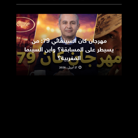
مهرجان كان السينمائي 79: من
ic
يسيطر على المسابقة؟ وأين السينما
m
المغربية؟
17 أبريل، 2026