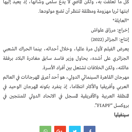
كل ما تعلقت به، ولكن الماضي لا يدع سلمى وشأنها، إذ يعيد إليها
ابنتها ثريا مهزومة ومطلقة تنتظر أن تضع مولودها.
*العايلة*
إخراج: مرزاق علواش
إنتاج: الجزائر (2022)
يعرض الفيلم لأول مرة عالميا، وخلال أحداثه، بينما الحراك الشعبي
الجزائري على أشده، يحاول وزير فاسد سابق مغادرة البلاد برفقة
عائلته، ولكن الخلافات تشتعل بين أفراد الأسرة.
مهرجان القاهرة السينمائي الدولي، هو أحد أعرق المهرجانات في العالم
العربي وأفريقيا والأكثر انتظاما، إذ ينفرد بكونه المهرجان الوحيد في
المنطقة العربية والأفريقية المسجل في الاتحاد الدولي للمنتجين في
بروكسل “FIAPF”.
سينفيليا