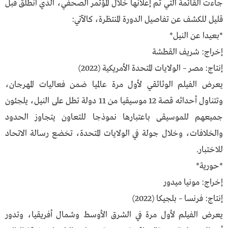
جاءت القائمة التي تم إعلانها خلال المؤتمر الصحفي، الذي انطلق قبل
قليل للكشف عن تفاصيل الدورة المنتظرة، كالآتي:
*بعيدا عن النيل*
إخراج: شريف القطشة
إنتاج: مصر – الولايات المتحدة الأمريكية (2022)
يعرض الفيلم الوثائقي لأول مرة عالميا ضمن فعاليات المهرجان،
وتتناول أحداثه قصة 12 موسيقيا من 11 دولة تطل على النيل، يلجئون
جميعهم للموسيقى باعتبارها نموذجا للتعاون يتجاوز الحدود
والخلافات، وخلال جولة في الولايات المتحدة، تخضع رسالة الاتحاد
للاختبار.
*حورية*
إخراج: مونيا ميدور
إنتاج: فرنسا – بلجيكا (2022)
يعرض الفيلم لأول مرة في الشرق الأوسط وشمال أفريقيا، وتدور