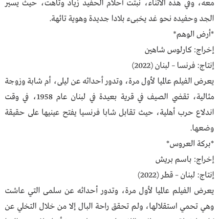
معه، وفي هذه الأثناء، نبتت أحلام الحفيد زياد وتاهت، حيث يسير
الجد وحفيده نحو غد يخبىء بلادا جديدة وهوية تائهة.
*أرض الوهم*
إخراج: كارلوس شاهين
إنتاج: فرنسا – لبنان (2022)
يعرض الفيلم عالميا لأول مرة، وتدور أحداثه عن ليلى، أم شابة وزوجة
مثالية، تقضي الصيف في قرية بعيدة في لبنان عام 1958، في وقت
اندلاع حرب أهلية، حيث تقابل شابا فرنسيا يفتح عينيها على حقيقة
وضعها.
*بركة العروس*
إخراج: باسم بريش
إنتاج: لبنان – قطر (2022)
يعرض الفيلم عالميا لأول مرة، وتدور أحداثه عن سلمى التي عاشت
وهي تحمي استقلالها، ولم تحقق راحة البال إلا من خلال التخلي عن