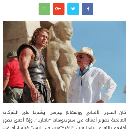
كان المخرج الألماني وولفغانغ بيترسن، يشترط على الشركات
العالمية تصوير أعماله في ستوديوهات “بافاريا”، وإذا أخفق يصور
أفلامه بالتوازي بينها وبين “لافيكتورين في نيس” فرنسا، أو في