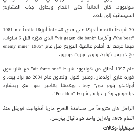
هوليوود. كان ألمانياً حتى النخاع ويحاول جذب المشاريع
السينمائية إلى بلده.
30 شريطاً بالتمام أنجزها على مدى 40 عاماً أبرزها عالمياً عام 1981
“the boat”، وآخرها “vir gegen die bank” الذي صوّره قبل 6 سنوات،
فيما عرفت له أفلام عالمية التوزيع مثل عام enemy mine” 1985″
مع دينيس كوايد، ولوي غوزيت جونيور.
عام 1997 أطلق من هوليوود شريط “air force one” مع هاريسون
فورد، غاري أولدمان، وغلين كلوز. وتعاون عام 2004 مع براد بيت، و
أورلاندو بلوم في” troy”، وبعدها بعامين صور مع: ريتشارد
درايفوس، وكيرت راسل شريط “Poseidon”.
الراحل كان متزوجاً من مساعدة المخرج ماريا أنطوانيت فورغل منذ
العام 1978. وله إبن واحد هو دانيال بيترسن.
سينفيليا-وكالات