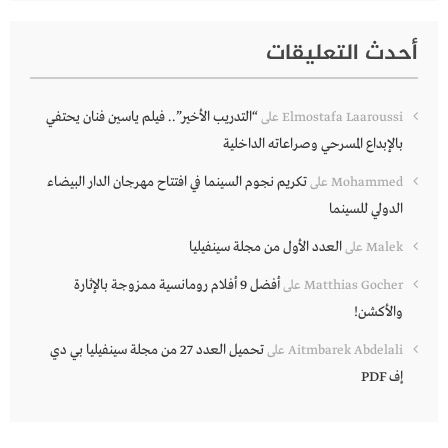
أحدث التعليقات
“التدريب الأخير”.. فيلم ياسين فنان يحتفي
Elmostafa Laaroussi
على
بالإبداع المسرحي وصراعاته الداخلية
تكريم نجوم السينما في افتتاح مهرجان الدار البيضاء
Mohammed
على
الدولي للسينما
العدد الأول من مجلة سينفيليا
Malek
على
أفضل 9 أفلام رومانسية ممزوجة بالإثارة
Matthias Gocher
على
والأكشن!
تحميل العدد 27 من مجلة سينفيليا بي دي
Aitmbarek Abdelali
على
إف PDF