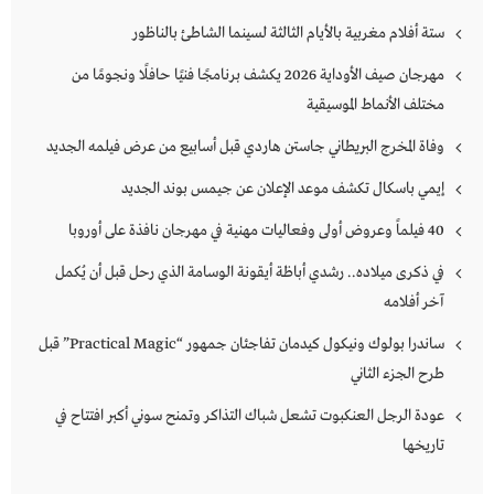
ستة أفلام مغربية بالأيام الثالثة لسينما الشاطئ بالناظور
مهرجان صيف الأوداية 2026 يكشف برنامجًا فنيًا حافلًا ونجومًا من
مختلف الأنماط الموسيقية
وفاة المخرج البريطاني جاستن هاردي قبل أسابيع من عرض فيلمه الجديد
إيمي باسكال تكشف موعد الإعلان عن جيمس بوند الجديد
40 فيلماً وعروض أولى وفعاليات مهنية في مهرجان نافذة على أوروبا
في ذكرى ميلاده.. رشدي أباظة أيقونة الوسامة الذي رحل قبل أن يُكمل
آخر أفلامه
ساندرا بولوك ونيكول كيدمان تفاجئان جمهور “Practical Magic” قبل
طرح الجزء الثاني
عودة الرجل العنكبوت تشعل شباك التذاكر وتمنح سوني أكبر افتتاح في
تاريخها