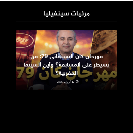
مرئيات سينفيليا
مهرجان كان السينمائي 79: من
ic
يسيطر على المسابقة؟ وأين السينما
m
المغربية؟
17 أبريل، 2026