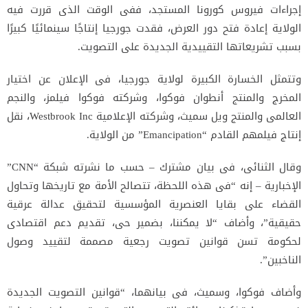
إجراءات فيروس كورونا المستجد، ففى الوقت الذى قررت فيه
الولاية إعادة فتح دور العرض، فقدت جورجيا إنتاجًا سينمائيًا كبيرًا
بسبب تشريعاتها التقييدية الجديدة على التصويت.
وتتمثل الخسارة الكبيرة لولاية جورجيا، فى الإعلان عن اختيار
المخرج والمنتج أنطوان فوكوا، وشركته فوكوا فيلمز، والنجم
العالمى والمنتج ويل سميث، وشركته الإعلامية Westbrook Inc، نقل
إنتاج فيلمهم القادم “Emancipation” من الولاية.
وقال الثنائى، فى بيان مشترك – حسب ما نشرته شبكة “CNN”
الإخبارية – إنه “فى هذه اللحظة، تتصالح الأمة مع تاريخها وتحاول
القضاء على بقايا العنصرية المؤسسية لتحقيق عدالة عرقية
حقيقية”، وأضاف “لا يمكننا، بضمير حى، تقديم دعم اقتصادى
لحكومة تسن قوانين تصويت رجعية مصممة لتقييد وصول
الناخبين”.
وأضاف فوكوا، وسميث، فى بيانهما، “قوانين التصويت الجديدة