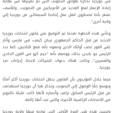
فى جورجيا تذكرنا بعوائق التصويت التى تم تمريرها فى نهاية
إعادة الإعمار لمنع العديد من الأمريكيين من التصويت.. وللأسف،
نشعر بأننا مضطرون لنقل عمل إنتاجنا السينمائى من جورجيا إلى
ولاية أخرى”.
وتأتى هذه الخطوة بعدما تم التوقيع على قانون انتخابات جورجيا
الجديد من قبل الحاكم الجمهورى بريان كيمب، فى مارس، وأثار
على الفور غضب أولئك الذين وصفوه بأنه قمع للناخبين، كما ندد
الرئيس جو بايدن، بذلك، ووصفه بأنه “جيم كرو فى القرن الحادى
والعشرين”، وكانت هناك دعوات للشركات لاتخاذ إجراءات ضد
جورجيا.
فيما جادل المؤيدون بأن القانون يجعل انتخابات جورجيا أكثر أمانًا
ويوسع حقًا الوصول إلى التصويت، ويذكر هنا أن جورجيا استهدفت
من قبل الرئيس السابق ترامب وأنصاره لأنها كانت مليئة بالتزوير
فى الانتخابات الرئاسية الأخيرة، والتى ثبت أنها زائفة.
وليست هذه هى المرة الأولى التى تواجه فيها ولاية جورجيا