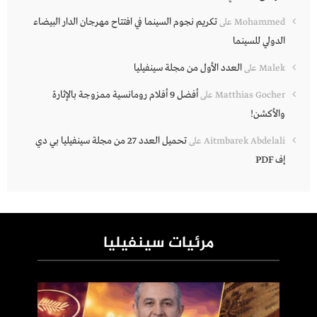
تكريم نجوم السينما في افتتاح مهرجان الدار البيضاء
Mohammed
على
الدولي للسينما
العدد الأول من مجلة سينفيليا
Malek
على
أفضل 9 أفلام رومانسية ممزوجة بالإثارة
Matthias Gocher
على
والأكشن!
تحميل العدد 27 من مجلة سينفيليا بي دي
Aitmbarek Abdelali
على
إف PDF
مرئيات سينفيليا