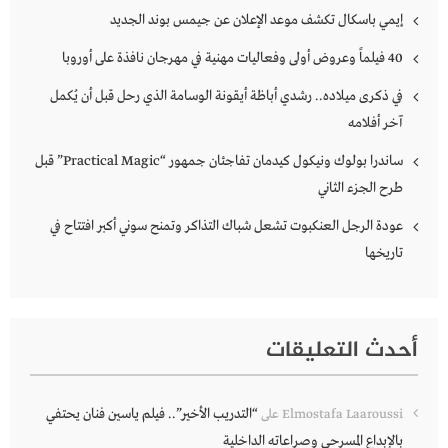
إيمي باسكال تكشف موعد الإعلان عن جيمس بوند الجديد
40 فيلماً وعروض أولى وفعاليات مهنية في مهرجان نافذة على أوروبا
في ذكرى ميلاده.. رشدي أباظة أيقونة الوسامة الذي رحل قبل أن يُكمل
آخر أفلامه
ساندرا بولوك ونيكول كيدمان تفاجئان جمهور “Practical Magic” قبل
طرح الجزء الثاني
عودة الرجل العنكبوت تشعل شباك التذاكر وتمنح سوني أكبر افتتاح في
تاريخها
أحدث التعليقات
“التدريب الأخير”.. فيلم ياسين فنان يحتفي
Elmostafa Laaroussi
على
بالإبداع المسرحي وصراعاته الداخلية