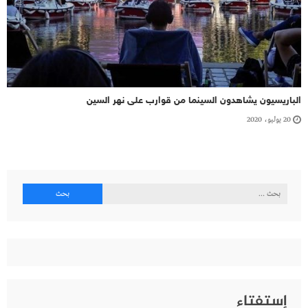
الباريسيون يشاهدون السينما من قوارب على نهر السين
20 يوليو، 2020
البحث
عن:
إستفتاء