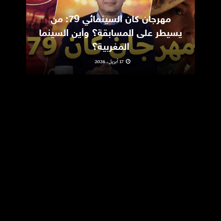
مهرجان كان السينمائي 79: من
ic
يسيطر على المسابقة؟ وأين السينما
m
المغربية؟
17 أبريل، 2026