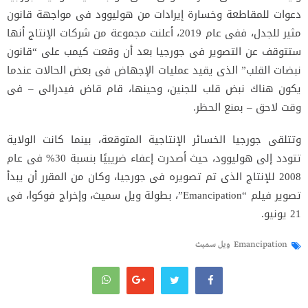
دعوات للمقاطعة وخسارة إيرادات من هوليوود فى مواجهة قانون
مثير للجدل، ففى عام 2019، أعلنت مجموعة من شركات الإنتاج أنها
ستتوقف عن التصوير فى جورجيا بعد أن وقعت كيمب على “قانون
نبضات القلب” الذى يقيد عمليات الإجهاض فى بعض الحالات عندما
يكون هناك نبض قلب للجنين، وحينها، قام قاض فيدرالى – فى
وقت لاحق – بمنع الحظر.
وتتلقى جورجيا الخسائر الإنتاجية المتوقعة، بينما كانت الولاية
تتودد إلى هوليوود، حيث أصدرت إعفاء ضريبيًا بنسبة 30% فى عام
2008 للإنتاج الذى تم تصويره فى جورجيا، وكان من المقرر أن يبدأ
تصوير فيلم “Emancipation”، بطولة ويل سميث، وإخراج فوكوا، فى
21 يونيو.
Emancipation
ويل سميث