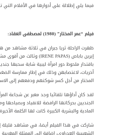
فيما يلي إطلالة على أدوارها في الأفلام التي 
فيلم “عمر المختار” (1980) لمصطفى العقاد:
ظهرت الراحلة ثريا جبران في ثلاثة مشاهد من هذا 
إيرين باباص (IRENE PAPAS
باقتدار ملحوظ دور امرأة ليبية شابة سحبها جندي
أخريات، لاغتصابهن وذلك في إطار ممارسة الضغط 
المختار من أجل كسر شوكتهم ودفعهم إلى الاس
لقد كان أداؤها تلقائيا وجد معبر عن شجاعة المر
الجنديين بحركاتها الرافضة للانقياد وبصياحها وم
المادية والبشرية الكبيرة كانت لها الكلمة الأخيرة.
شاركت في هذا الفيلم أيضا، في مشاهد قليلة إلى
الشعيبية العدراوي، إضافة إلى الممثلة المغربي