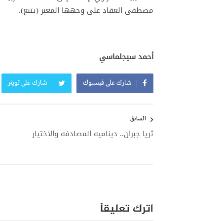
مصطفى العقاد على وجهها المعبر (يتبع).
أحمد سيجلماسي
شارك على فيسبوك
شارك على تويتر
تصفّح
المقالات
السابق
ثريا جبران.. دينامية المصادفة والاختيار
اترك تعليقاً