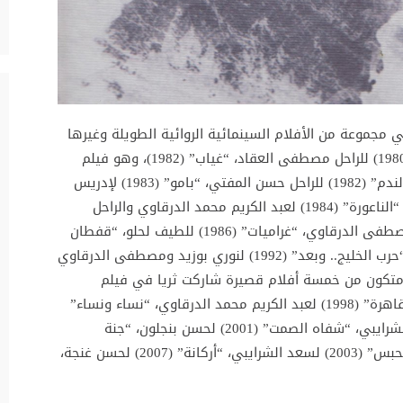
الممثلة الراحلة ثريا جبران (1952- 2020) في مجموعة من الأفلام السينمائية الروائية الطويلة وغيرها
نذكر منها ما يلي: “عمر المختار.. أسد الصحراء” (1980) للراحل مصطفى العقاد، “غياب” (1982)، وهو فيلم
متوسط الطول من إخراج سعد الشرايبي، “دموع الندم” (1982) للراحل حسن المفتي، “بامو” (1983) لإدريس
المريني، “الزفت” (1984) للراحل الطيب الصديقي، “الناعورة” (1984) لعبد الكريم محمد الدرقاوي والراحل
مولاي إدريس الكتاني، “عنوان مؤقت” (1984) لمصطفى الدرقاوي، “غراميات” (1986) للطيف لحلو، “قفطان
الحب المنقط بالهوى” (1988) لمومن السميحي، “حرب الخليج.. وبعد” (1992) لنوري بوزيد ومصطفى الدرقاوي
و متكون من خمسة أفلام قصيرة شاركت ثريا في فيلم
“الصمت” من توقيع مصطفى الدرقاوي، “زنقة القاهرة” (1998) لعبد الكريم محمد الدرقاوي، “نساء ونساء”
(1998) لسعد الشرايبي، “عطش” (2000) لسعد الشرايبي، “شفاه الصمت” (2001) لحسن بنجلون، “جنة
الفقراء” (2002) لإيمان المصباحي، “جوهرة بنت الحبس” (2003) لسعد الشرايبي، “أركانة” (2007) لحسن غنجة،