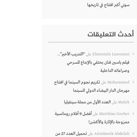
سوني أكبر افتتاح في تاريخها
أحدث التعليقات
“التدريب الأخير”..
Elmostafa Laaroussi
على
فيلم ياسين فنان يحتفي بالإبداع المسرحي
وصراعاته الداخلية
تكريم نجوم السينما في افتتاح
Mohammed
على
مهرجان الدار البيضاء الدولي للسينما
العدد الأول من مجلة سينفيليا
Malek
على
أفضل 9 أفلام رومانسية
Matthias Gocher
على
ممزوجة بالإثارة والأكشن!
تحميل العدد 27 من
Aitmbarek Abdelali
على