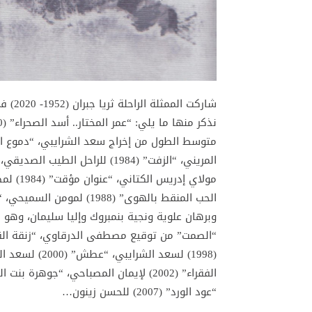
شاركت 
وبرهان علوية ونجية بنمبروك وإليا سليمان، وه
“عود الورد” (2007) للحسن زينون…