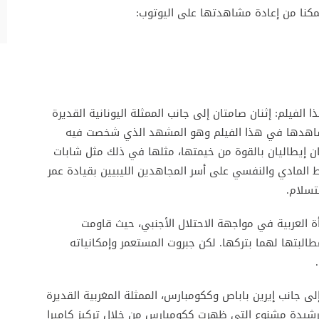
تمكنا من إعادة مشاهدتها على اليوتوب:
الفيلم: إثنان صامتان إلى جانب الممثلة اليونانية القديرة
) وثالث من أقوى مشاهدها في هذا الفيلم وهو المشهد الذي شخصت فيه
ان إيطاليان بالقوة من خيمتها، مثلها في ذلك مثل شابات
المادي والنفسي على أسر المجاهدين الليبيين بقيادة عمر
تسلام.
أة العربية في مواجهة الاحتلال الأجنبي، حيث قاومت
طالبتها لهما بتركها. لكن جبروت المستعمر وإمكانياته
 جانب إيرين باباص وككومبارس، الممثلة المغربية القديرة
ة رشيدة مشنوع التي ظهرت ككومبارس من خلال تركيز كاميرا