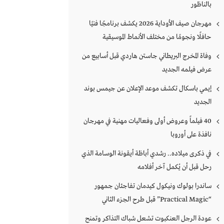
بالناظور
مهرجان صيف الأوداية 2026 يكشف برنامجًا فنيًا
حافلًا ونجومًا من مختلف الأنماط الموسيقية
وفاة المخرج البريطاني جاستن هاردي قبل أسابيع من
عرض فيلمه الجديد
إيمي باسكال تكشف موعد الإعلان عن جيمس بوند
الجديد
40 فيلماً وعروض أولى وفعاليات مهنية في مهرجان
نافذة على أوروبا
في ذكرى ميلاده.. رشدي أباظة أيقونة الوسامة الذي
رحل قبل أن يُكمل آخر أفلامه
ساندرا بولوك ونيكول كيدمان تفاجئان جمهور
“Practical Magic” قبل طرح الجزء الثاني
عودة الرجل العنكبوت تشعل شباك التذاكر وتمنح