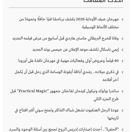
أحدث المقالات
مهرجان صيف الأوداية 2026 يكشف برنامجًا فنيًا حافلًا ونجومًا من
مختلف الأنماط الموسيقية
وفاة المخرج البريطاني جاستن هاردي قبل أسابيع من عرض فيلمه الجديد
إيمي باسكال تكشف موعد الإعلان عن جيمس بوند الجديد
40 فيلماً وعروض أولى وفعاليات مهنية في مهرجان نافذة على أوروبا
في ذكرى ميلاده.. رشدي أباظة أيقونة الوسامة الذي رحل قبل أن يُكمل
آخر أفلامه
ساندرا بولوك ونيكول كيدمان تفاجئان جمهور “Practical Magic” قبل
طرح الجزء الثاني
عودة الرجل العنكبوت تشعل شباك التذاكر وتمنح سوني أكبر افتتاح في
تاريخها
“الحفرة”.. أحدث إصدارات إدريس الروخ تجمع بين أسئلة الوجود والسرد