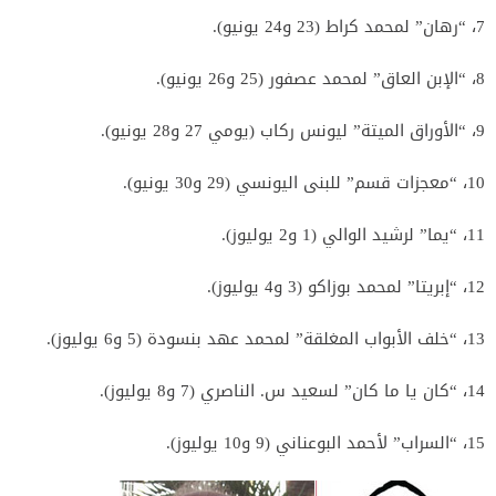
7، “رهان” لمحمد كراط (23 و24 يونيو).
8، “الإبن العاق” لمحمد عصفور (25 و26 يونيو).
9، “الأوراق الميتة” ليونس ركاب (يومي 27 و28 يونيو).
10، “معجزات قسم” للبنى اليونسي (29 و30 يونيو).
11، “يما” لرشيد الوالي (1 و2 يوليوز).
12، “إبريتا” لمحمد بوزاكو (3 و4 يوليوز).
13، “خلف الأبواب المغلقة” لمحمد عهد بنسودة (5 و6 يوليوز).
14، “كان يا ما كان” لسعيد س. الناصري (7 و8 يوليوز).
15، “السراب” لأحمد البوعناني (9 و10 يوليوز).