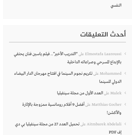
النفسي
أحدث التعليقات
“التدريب الأخير”.. فيلم ياسين فنان يحتفي
Elmostafa Laaroussi
على
بالإبداع المسرحي وصراعاته الداخلية
تكريم نجوم السينما في افتتاح مهرجان الدار البيضاء
Mohammed
على
الدولي للسينما
العدد الأول من مجلة سينفيليا
Malek
على
أفضل 9 أفلام رومانسية ممزوجة بالإثارة
Matthias Gocher
على
والأكشن!
تحميل العدد 27 من مجلة سينفيليا بي دي
Aitmbarek Abdelali
على
إف PDF