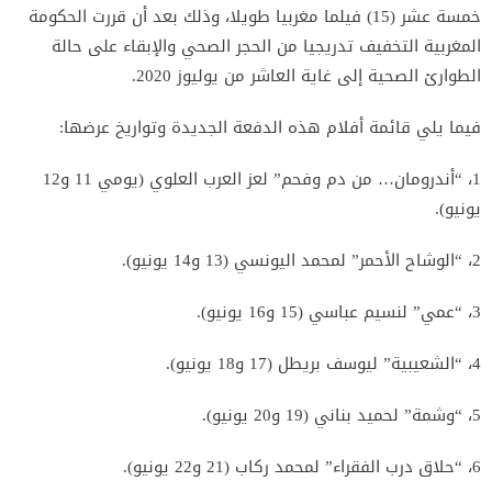
خمسة عشر (15) فيلما مغربيا طويلا، وذلك بعد أن قررت الحكومة
المغربية التخفيف تدريجيا من الحجر الصحي والإبقاء على حالة
الطوارئ الصحية إلى غاية العاشر من يوليوز 2020.
فيما يلي قائمة أفلام هذه الدفعة الجديدة وتواريخ عرضها:
1، “أندرومان… من دم وفحم” لعز العرب العلوي (يومي 11 و12
يونيو).
2، “الوشاح الأحمر” لمحمد اليونسي (13 و14 يونيو).
3، “عمي” لنسيم عباسي (15 و16 يونيو).
4، “الشعيبية” ليوسف بريطل (17 و18 يونيو).
5، “وشمة” لحميد بناني (19 و20 يونيو).
6، “حلاق درب الفقراء” لمحمد ركاب (21 و22 يونيو).