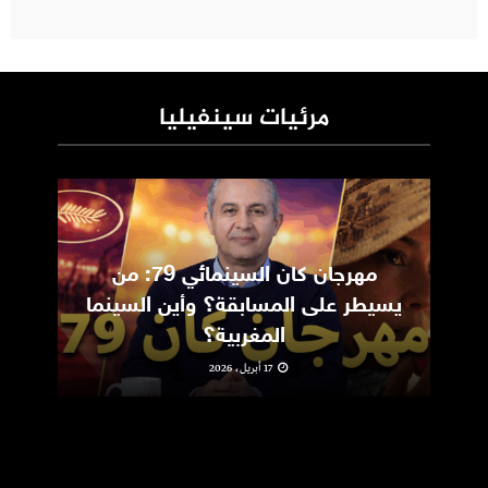
مرئيات سينفيليا
مهرجان كان السينمائي 79: من
ic
يسيطر على المسابقة؟ وأين السينما
m
المغربية؟
17 أبريل، 2026