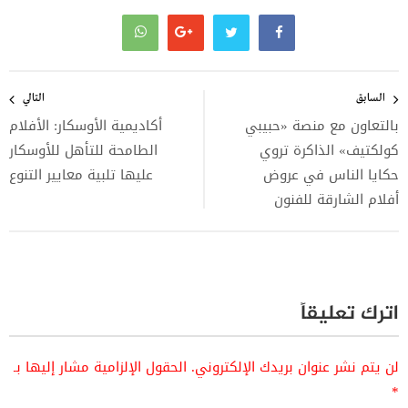
تصفّح
المقالات
السابق
التالي
بالتعاون مع منصة «حبيبي
أكاديمية الأوسكار: الأفلام
كولكتيف» الذاكرة تروي
الطامحة للتأهل للأوسكار
حكايا الناس في عروض
عليها تلبية معايير التنوع
أفلام الشارقة للفنون
اترك تعليقاً
لن يتم نشر عنوان بريدك الإلكتروني.
الحقول الإلزامية مشار إليها بـ
*