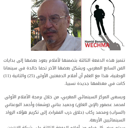
تتميز هذه الدفعة الثالثة بتضمنها لأفلام يعود بعضها إلى بدايات
الفن السابع المغربي، ويشكل بعضها الآخر تحفا خالدة في سينمانا
الوطنية، هذا مع العلم أن أفلام الدفعتين الأولى (25) والثانية (11)
كانت في معظمها جديدة نسبيا.
ويسعى المركز السينمائي المغربي، من خلال برمجة الأفلام الأولى
لمحمد عصفور (الإبن العاق) وحميد بناني (وشمة) وأحمد البوعناني
(السراب) ومحمد ركاب (حلاق درب الفقراء)، إلى تكريم هؤلاء الرواد
السينمائيين الأربعة.
سيتم عرض كل فيلم من أفلام الدفعة الثالثة على شبكة الانترنت