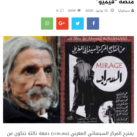
منصة “فيميو”
سينفيليا
12 يونيو، 2020
2036
0
يقترح المركز السينمائي المغربي (ccm.ma) دفعة ثالثة تتكون من