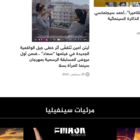
لكاميرا”..أحمد سيجلماسي
لذاكرة السينمائية
أيتن أمين تَتَقفَّى أثر خطى جيل الواقعية
الجديدة في فيلمها “سعاد” ..ضمن أول
عروض المسابقة الرسمية بمهرجان
سينما المرأة بسلا
29 سبتمبر، 2022
مرئيات سينفيليا