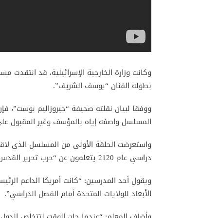
وكانت وزارة الخارجية الإسرائيلية، قد انتقدت م
بطولة الفنان “يوسف الشريف”.
ووفقا لبيان نقلته صحيفة “جيروزاليم بوست”، فإن
المسلسل واصفة إياه بالمؤسف وغير المقبول على
واستعرضت الحلقة الأولى من المسلسل الذي لاق
دراسي عام 2120 يتعلمون عن “حرب تحرير القدس”.
ويقول أحد المدرسين: “كانت أمريكا الداعم الرئ
الأبعاد للولايات المتحدة أمام الفصل الدراسي”.
وأضاف المعلم: “عندما حان الوقت لتتخلص الدول 