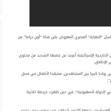
سلسل “النهاية” المصري المعروض على قناة “أون دراما” من
 الخارجية الإسرائيلية أعربت عن غضبها الشديد من محتوى
 الإطلاق.
ى رواجا كبيرا بين المشاهدين، مشهدا لأطفال في فصل
يسي للدولة الصهيونية”، في حين ظهرت خريطة ثلاثية
العربية من عدوها اللدود، اندلعت حرب سميت بحرب تحرير