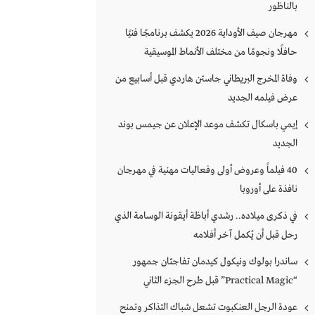
بالناظور
مهرجان صيف الأوداية 2026 يكشف برنامجًا فنيًا
حافلًا ونجومًا من مختلف الأنماط الموسيقية
وفاة المخرج البريطاني جاستن هاردي قبل أسابيع من
عرض فيلمه الجديد
إيمي باسكال تكشف موعد الإعلان عن جيمس بوند
الجديد
40 فيلماً وعروض أولى وفعاليات مهنية في مهرجان
نافذة على أوروبا
في ذكرى ميلاده.. رشدي أباظة أيقونة الوسامة الذي
رحل قبل أن يُكمل آخر أفلامه
ساندرا بولوك ونيكول كيدمان تفاجئان جمهور
“Practical Magic” قبل طرح الجزء الثاني
عودة الرجل العنكبوت تشعل شباك التذاكر وتمنح