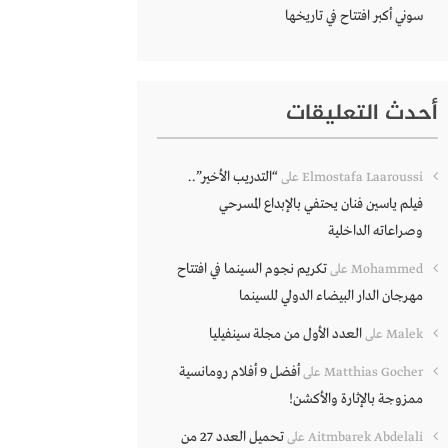
سوني أكبر افتتاح في تاريخها
أحدث التعليقات
“التدريب الأخير”..
Elmostafa Laaroussi
على
فيلم ياسين فنان يحتفي بالإبداع المسرحي
وصراعاته الداخلية
تكريم نجوم السينما في افتتاح
Mohammed
على
مهرجان الدار البيضاء الدولي للسينما
العدد الأول من مجلة سينفيليا
Malek
على
أفضل 9 أفلام رومانسية
Matthias Gocher
على
ممزوجة بالإثارة والأكشن!
تحميل العدد 27 من
Aitmbarek Abdelali
على