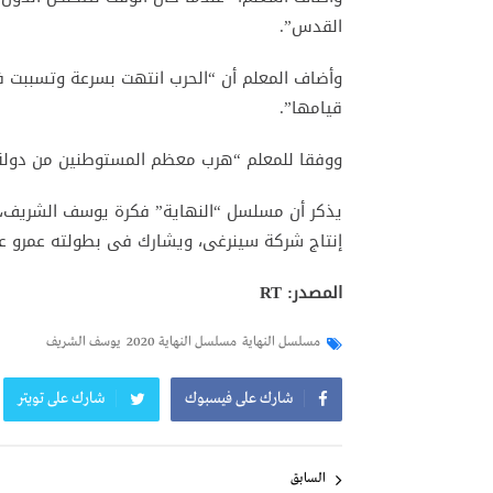
القدس”.
قيامها”.
ووفقا للمعلم “هرب معظم المستوطنين من دولة ال
يذكر أن مسلسل “النهاية” فكرة يوسف الشريف، و
إنتاج شركة سينرغى، ويشارك فى بطولته عمرو عبد
المصدر: RT
مسلسل النهاية
مسلسل النهاية 2020
يوسف الشريف
شارك على فيسبوك
شارك على تويتر
تصفّح
المقالات
السابق