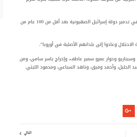
وأضاف المعلم أن “الحرب انتهت بسرعة وتسببت في تدمير دولة إسرائيل الصهيونية بعد أقل من 100 عام من
احتلال وعادوا إلى بلدانهم الأصلية في أوروبا”.
سيناريو وحوار عمرو سمير عاطف، وإخراج ياسر سامى، ومن
 الجليل، وأحمد وفيق، وناهد السباعي، ومحمود الليثي.
التالي