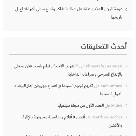
عودة الرجل العنكبوت تشعل شباك التذاكر وتمنح سوني أكبر افتتاح في
تاريخها
أحدث التعليقات
“التدريب الأخير”.. فيلم ياسين فنان يحتفي
Elmostafa Laaroussi
على
بالإبداع المسرحي وصراعاته الداخلية
تكريم نجوم السينما في افتتاح مهرجان الدار البيضاء
Mohammed
على
الدولي للسينما
العدد الأول من مجلة سينفيليا
Malek
على
أفضل 9 أفلام رومانسية ممزوجة بالإثارة
Matthias Gocher
على
والأكشن!