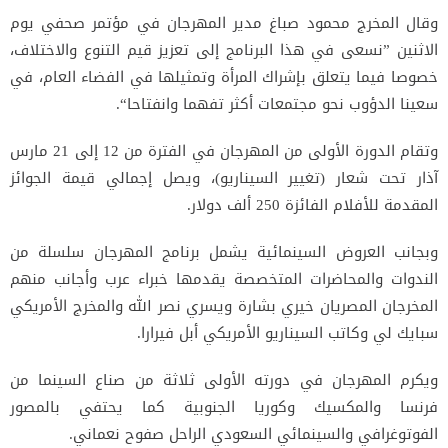
وقال المخرج محمود صباغ مدير المهرجان في مؤتمر صحفي يوم
الاثنين ”نسعى في هذا البرنامج إلى تعزيز قيم التنوع والاختلاف،
خصوصا فيما يتعلق بإشراك المرأة وتمثيلها في الفضاء العام، في
سعينا الدؤوب نحو مجتمعات أكثر تفهما وانفتاحا“.
وتقام الدورة الأولى من المهرجان في الفترة من 12 إلى 21 مارس
آذار تحت شعار (تغيير السيناريو)، ويصل إجمالي قيمة الجوائز
المقدمة للأفلام الفائزة 250 ألف دولار.
وبجانب العروض السينمائية يشمل برنامج المهرجان سلسلة من
الندوات والمحاضرات المتخصصة يقدمها خبراء عرب وأجانب منهم
المخرجان المصريان خيري بشارة ويسري نصر الله والمخرج الأمريكي
سبايك لي وكاتب السيناريو الأمريكي أبل فيرارا.
ويكرم المهرجان في دورته الأولى ثلاثة من صناع السينما من
فرنسا والمكسيك وكوريا الجنوبية كما يحتفي بالمصور
الفوتوغرافي والسينمائي السعودي الراحل صفوح نعماني.