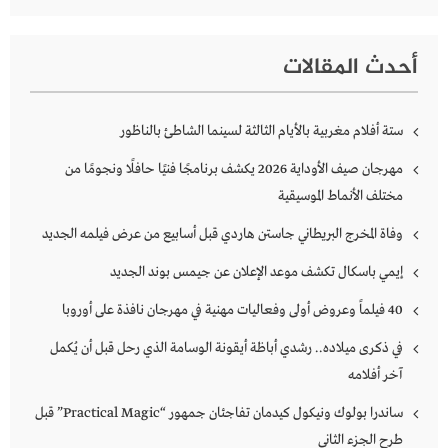
أحدث المقالات
ستة أفلام مغربية بالأيام الثالثة لسينما الشاطئ بالناظور
مهرجان صيف الأوداية 2026 يكشف برنامجًا فنيًا حافلًا ونجومًا من
مختلف الأنماط الموسيقية
وفاة المخرج البريطاني جاستن هاردي قبل أسابيع من عرض فيلمه الجديد
إيمي باسكال تكشف موعد الإعلان عن جيمس بوند الجديد
40 فيلماً وعروض أولى وفعاليات مهنية في مهرجان نافذة على أوروبا
في ذكرى ميلاده.. رشدي أباظة أيقونة الوسامة الذي رحل قبل أن يُكمل
آخر أفلامه
ساندرا بولوك ونيكول كيدمان تفاجئان جمهور “Practical Magic” قبل
طرح الجزء الثاني