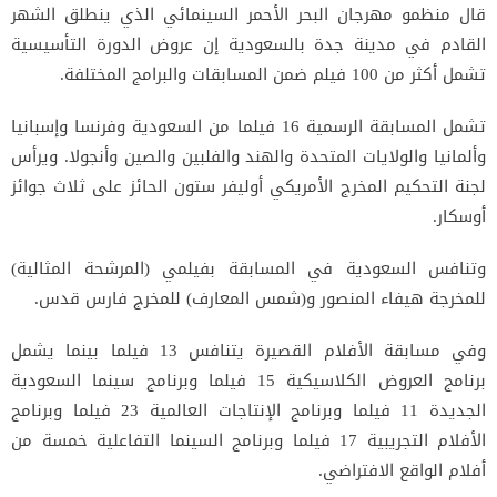
قال منظمو مهرجان البحر الأحمر السينمائي الذي ينطلق الشهر
القادم في مدينة جدة بالسعودية إن عروض الدورة التأسيسية
تشمل أكثر من 100 فيلم ضمن المسابقات والبرامج المختلفة.
تشمل المسابقة الرسمية 16 فيلما من السعودية وفرنسا وإسبانيا
وألمانيا والولايات المتحدة والهند والفلبين والصين وأنجولا. ويرأس
لجنة التحكيم المخرج الأمريكي أوليفر ستون الحائز على ثلاث جوائز
أوسكار.
وتنافس السعودية في المسابقة بفيلمي (المرشحة المثالية)
للمخرجة هيفاء المنصور و(شمس المعارف) للمخرج فارس قدس.
وفي مسابقة الأفلام القصيرة يتنافس 13 فيلما بينما يشمل
برنامج العروض الكلاسيكية 15 فيلما وبرنامج سينما السعودية
الجديدة 11 فيلما وبرنامج الإنتاجات العالمية 23 فيلما وبرنامج
الأفلام التجريبية 17 فيلما وبرنامج السينما التفاعلية خمسة من
أفلام الواقع الافتراضي.