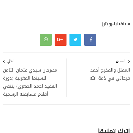
سينفيليا-رويترز
تصفّح
المقالات
السابق
التالي
الممثل والمخرج أحمد
مهرجان سيدي عثمان الثامن
فرحاتي في ذمة الله
للسينما المغربية (دورة
الفقيد احمد الصعري) ينتقي
أفلام مسابقته الرسمية
اترك تعليقاً