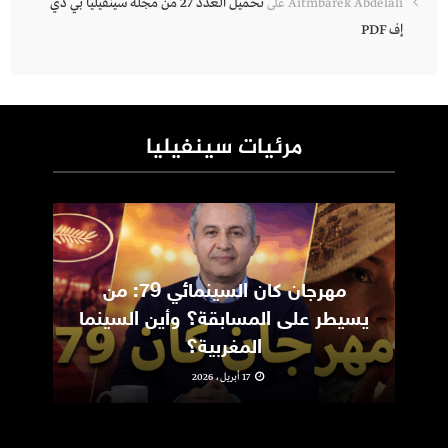
تحميل العدد 27 من مجلة سينفيليا بي دي
Aitmbarek Abdelali
على
إف PDF
مرئيات سينفيليا
مهرجان كان السينمائي 79: من
ic
يسيطر على المسابقة؟ وأين السينما
m
المغربية؟
17 أبريل، 2026