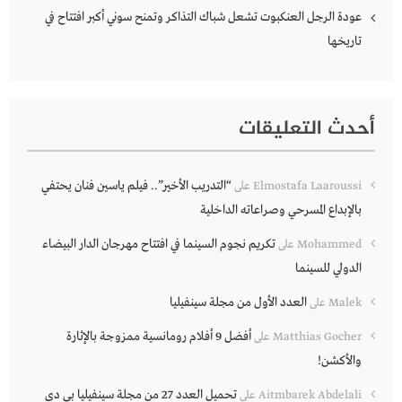
عودة الرجل العنكبوت تشعل شباك التذاكر وتمنح سوني أكبر افتتاح في
تاريخها
أحدث التعليقات
“التدريب الأخير”.. فيلم ياسين فنان يحتفي
Elmostafa Laaroussi
على
بالإبداع المسرحي وصراعاته الداخلية
تكريم نجوم السينما في افتتاح مهرجان الدار البيضاء
Mohammed
على
الدولي للسينما
العدد الأول من مجلة سينفيليا
Malek
على
أفضل 9 أفلام رومانسية ممزوجة بالإثارة
Matthias Gocher
على
والأكشن!
تحميل العدد 27 من مجلة سينفيليا بي دي
Aitmbarek Abdelali
على