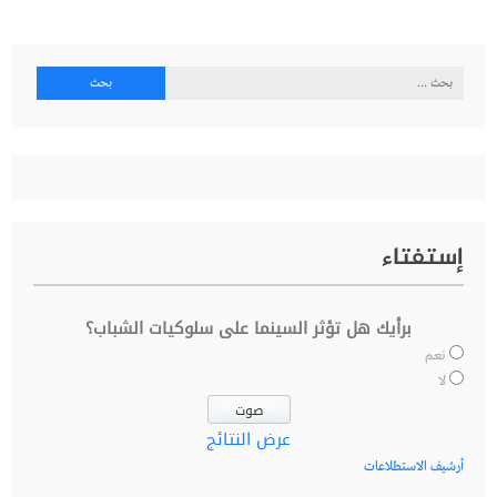
البحث
عن:
إستفتاء
برأيك هل تؤثر السينما على سلوكيات الشباب؟
نعم
لا
عرض النتائج
أرشيف الاستطلاعات