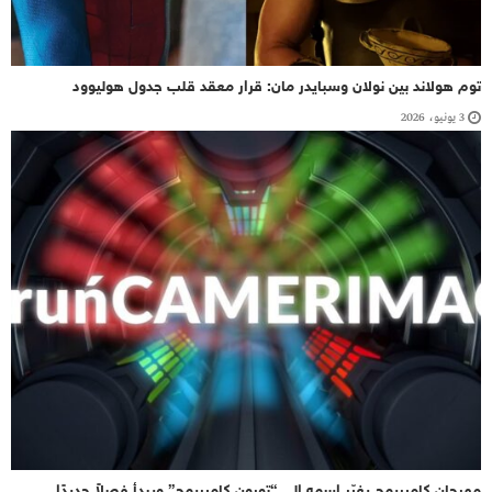
توم هولاند بين نولان وسبايدر مان: قرار معقد قلب جدول هوليوود
3 يونيو، 2026
مهرجان كاميريمج يغيّر اسمه إلى “تورون كاميريمج” ويبدأ فصلاً جديدًا