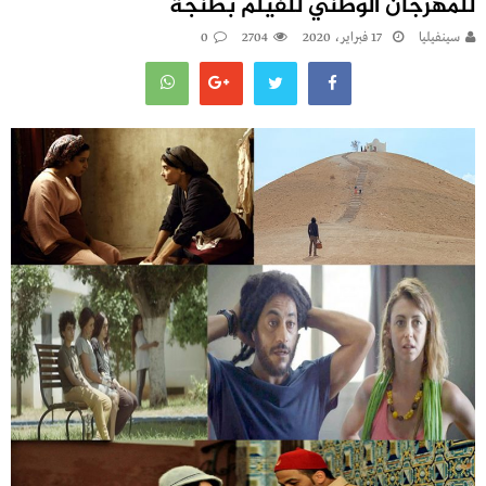
للمهرجان الوطني للفيلم بطنجة
سينفيليا
17 فبراير، 2020
2704
0