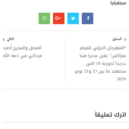
سينفيليا
تصفّح
المقالات
السابق
التالي
“المهرجان الدولي للفيلم
الممثل والمخرج أحمد
بمراكش” يعين مديرا فنيا
فرحاتي في ذمة الله
جديدا لدورته 19 التي
ستنعقد ما بين 13 و21 نونبر
2020
اترك تعليقاً