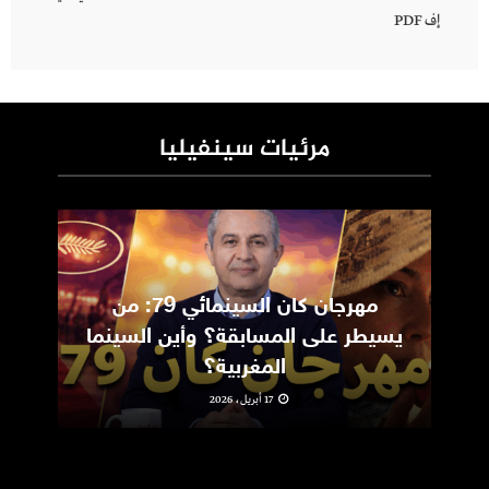
إف PDF
مرئيات سينفيليا
مهرجان كان السينمائي 79: من
ic
يسيطر على المسابقة؟ وأين السينما
m
المغربية؟
17 أبريل، 2026