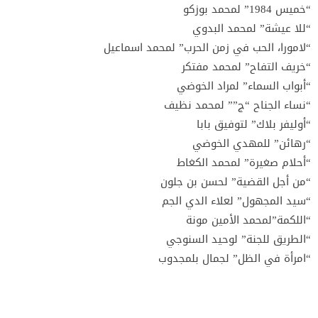
“خميس 1984” لمحمد بوزكو
“للا عيشة” لمحمد البدوي
“لامورا، الحب في زمن الحرب” لمحمد اسماعيل
“خريف التفاح” لمحمد مفتكر
“أبواب السماء” لمراد الخوضي
“نساء الجناح “ج”” لمحمد نظيف
“أوليفر بلاك” لتوفيق بابا
“رهائن” للمهدي الخوضي
“أحلام صغيرة” لمحمد الكغاط
“من أجل القضية” لحسن بن جلون
“سيد المجهول” لعلاء الدي الجم
“اللكمة”لمحمد الأمين مونة
“الطريق للجنة” لوحيد السنوجي
“امرأة في الظل” لجمال بلمجدوب