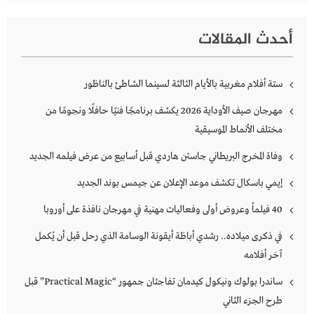
أحدث المقالات
ستة أفلام مغربية بالأيام الثالثة لسينما الشاطئ بالناظور
مهرجان صيف الأوداية 2026 يكشف برنامجًا فنيًا حافلًا ونجومًا من
مختلف الأنماط الموسيقية
وفاة المخرج البريطاني جاستن هاردي قبل أسابيع من عرض فيلمه الجديد
إيمي باسكال تكشف موعد الإعلان عن جيمس بوند الجديد
40 فيلماً وعروض أولى وفعاليات مهنية في مهرجان نافذة على أوروبا
في ذكرى ميلاده.. رشدي أباظة أيقونة الوسامة الذي رحل قبل أن يُكمل
آخر أفلامه
ساندرا بولوك ونيكول كيدمان تفاجئان جمهور “Practical Magic” قبل
طرح الجزء الثاني