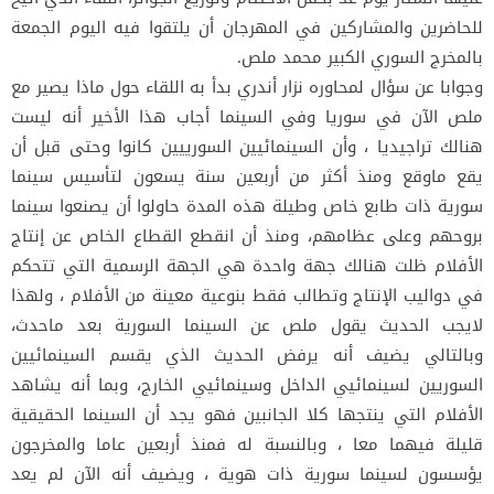
للحاضرين والمشاركين في المهرجان أن يلتقوا فيه اليوم الجمعة
بالمخرج السوري الكبير محمد ملص.
وجوابا عن سؤال لمحاوره نزار أندري بدأ به اللقاء حول ماذا يصير مع
ملص الآن في سوريا وفي السينما أجاب هذا الأخير أنه ليست
هنالك تراجيديا ، وأن السينمائيين السورييين كانوا وحتى قبل أن
يقع ماوقع ومنذ أكثر من أربعين سنة يسعون لتأسيس سينما
سورية ذات طابع خاص وطيلة هذه المدة حاولوا أن يصنعوا سينما
بروحهم وعلى عظامهم، ومنذ أن انقطع القطاع الخاص عن إنتاج
الأفلام ظلت هنالك جهة واحدة هي الجهة الرسمية التي تتحكم
في دواليب الإنتاج وتطالب فقط بنوعية معينة من الأفلام ، ولهذا
لايجب الحديث يقول ملص عن السينما السورية بعد ماحدث،
وبالتالي يضيف أنه يرفض الحديث الذي يقسم السينمائيين
السوريين لسينمائيي الداخل وسينمائيي الخارج، وبما أنه يشاهد
الأفلام التي ينتجها كلا الجانبين فهو يجد أن السينما الحقيقية
قليلة فيهما معا ، وبالنسبة له فمنذ أربعين عاما والمخرجون
يؤسسون لسينما سورية ذات هوية ، ويضيف أنه الآن لم يعد