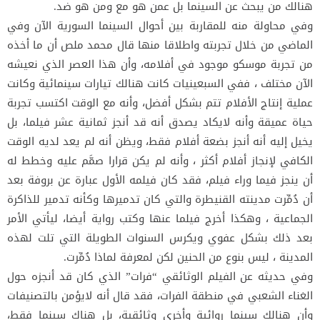
هنالك من يبحث عن السينما بل عمن هو مع ومن هو ضد.
وفي محاولة منه للمقاربة بين أحوال السينما السورية الآن وفي
الماضي من خلال تجربته واطلاقا منها قال محمد ملص أن ما أخذه
من تجربة موسكو موجود في أفلامه، وأن هذا العصر الذي نعيشه
الآن مختلف ، ففي السبعينيات كانت هنالك تيارات سينمائية وكانت
عملية إنتاج الأفلام تتم بشكل أفضل، وأنه مع الوقت اكتسب تجربة
حياة عميقة وأنه لايكاد يصدق أنه قد أنجز ثمانية عشر فيلما، بل
يخيل إليه أنه أنجز بضعة أفلام فقط، ويظن أنه لم يعد لديه الوقت
الكافي لإنجاز أفلام أكثر ، وأنه لم يكن قرارا صمَّم عليه وخطط له
أن ينجز فيما وراء فيلم، فقد كان فيلمه الأول عبارة عن بروفة بعد
أن دُمِّرت مدينته القنيطرة والتي كان تدميرها وكأنه تدمير للذاكرة
الجماعية ، وهكذا أخرج فيلما عنها وكتب رواية أيضا، ليأتي الأمر
بعد ذلك بشكل عفوي ويكرس السنوات الطويلة التي تلت لهذه
المدينة ، ليس بنوع من الحنين لكن لمعرفة لماذا دُمِّرت.
وفي حديثه عن الفيلم الوثائقي “فرات” الذي كان قد أنجزه حول
الغناء الشعبي في منطقة الفرات، فقد قال أنه لايؤمن بالتصنيفات
وأن هنالك سينما روائية وأخرى وثائقية، بل هناك سينما فقط،