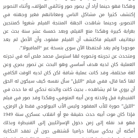
وهكذا فهو حينما أراد أن يصور صور وثائقي المؤلف، وأثناء التصوير
إكتشف كثيرا من مشاكل الناس ومعاناتهم فغير وجهته في
التصوير، وحينما شاهدت الجهة المنتجة الفيلم شعروا كمنتجين
بغرابة كبيرة وهكذا منع الفيلم، وبعد خمسة عشر سنة بحث عن
نيغاتيف الفيلم فاكتشف أن الفيلم مفقود، وأن الأصل لم يعد
موجودا ولم يعد مُحتفظا الآن سوى بنسخة عبر “المافيولا”.
ومتحدث عن تجربته وتصوره لها استرسل محمد ملص أنه في تجرته
العملية كان لديه هدف أساسي وهو البحث عن تصور بصري وعن
لغة مختلفة، وقد كانت عملية شاقة لكن كان لديه الوقت الكافي
لها كما قال، ففي فيلم “الليل” سأل نفسه كيف سيكون له الحق
أن يروي ما لم يشاهده ، بحيث كانت والدته تحكي له ما حدث في
القنيطرة قبل ولادته وعن أبيه المتوفي، وهكذا وقد صور في فيلم
“الليل” صورة للأب المفقود وليس الأب البيولوجي فقط بل الرمزي،
فإذا كان موت أبيه حدث حقيقة مع أو انقلاب عسكري سنة 1949
فهو قد نقله إلى زمن دخول الإسرائليين إلى القنيطرة وبذلك
أمكنه أن يحكي سياقا دراميا مُشتهى دون أن تفقد الحكاية