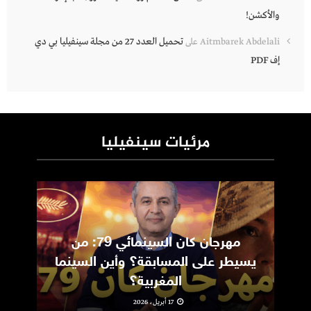
والأكشن!
تحميل العدد 27 من مجلة سينفيليا بي دي
Aitmbarek Abdelali
على
إف PDF
مرئيات سينفيليا
مهرجان كان السينمائي 79: من
ic
يسيطر على المسابقة؟ وأين السينما
m
المغربية؟
17 أبريل، 2026