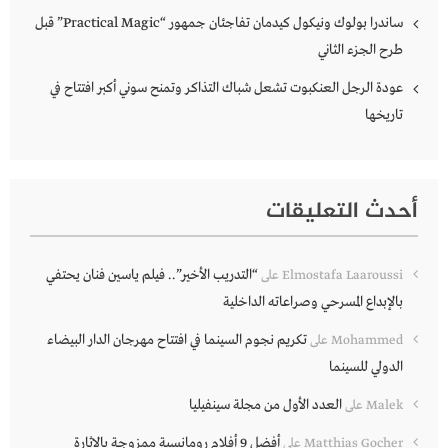
ساندرا بولوك ونيكول كيدمان تفاجئان جمهور “Practical Magic” قبل
طرح الجزء الثاني
عودة الرجل العنكبوت تشعل شباك التذاكر وتمنح سوني أكبر افتتاح في
تاريخها
أحدث التعليقات
“التدريب الأخير”.. فيلم ياسين فنان يحتفي
Elmostafa Laaroussi
على
بالإبداع المسرحي وصراعاته الداخلية
تكريم نجوم السينما في افتتاح مهرجان الدار البيضاء
Mohammed
على
الدولي للسينما
العدد الأول من مجلة سينفيليا
Malek
على
أفضل 9 أفلام رومانسية ممزوجة بالإثارة
Matthias Gocher
على