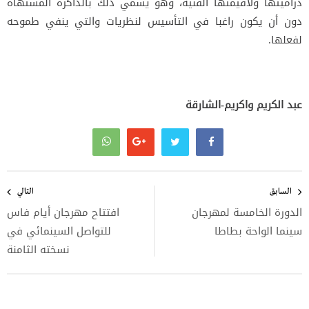
دراميتها ولاقيمتها الفنية، وهو يسمي ذلك بالذاكرة المشتهاة
دون أن يكون راغبا في التأسيس لنظريات والتي ينفي طموحه
لفعلها.
عبد الكريم واكريم-الشارقة
تصفّح
المقالات
السابق
التالي
الدورة الخامسة لمهرجان
افتتاح مهرجان أيام فاس
سينما الواحة بطاطا
للتواصل السينمائي في
نسخته الثامنة