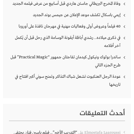
وفاة المخرج البريطاني جاستن هاردي قبل أسابيع من عرض فيلمه الجديد
إيمي باسكال تكشف موعد الإعلان عن جيمس بوند الجديد
40 فيلماً وعروض أولى وفعاليات مهنية في مهرجان نافذة على أوروبا
في ذكرى ميلاده.. رشدي أباظة أيقونة الوسامة الذي رحل قبل أن يُكمل
آخر أفلامه
ساندرا بولوك ونيكول كيدمان تفاجئان جمهور “Practical Magic” قبل
طرح الجزء الثاني
عودة الرجل العنكبوت تشعل شباك التذاكر وتمنح سوني أكبر افتتاح في
تاريخها
أحدث التعليقات
“التدريب الأخير”.. فيلم ياسين فنان يحتفي
Elmostafa Laaroussi
على