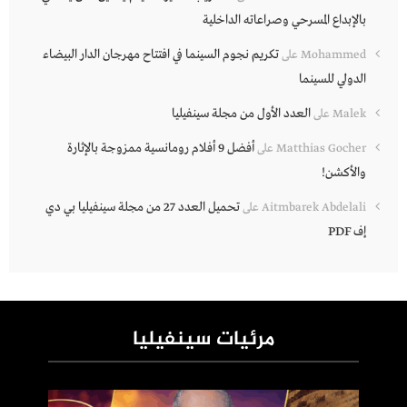
بالإبداع المسرحي وصراعاته الداخلية
تكريم نجوم السينما في افتتاح مهرجان الدار البيضاء
Mohammed
على
الدولي للسينما
العدد الأول من مجلة سينفيليا
Malek
على
أفضل 9 أفلام رومانسية ممزوجة بالإثارة
Matthias Gocher
على
والأكشن!
تحميل العدد 27 من مجلة سينفيليا بي دي
Aitmbarek Abdelali
على
إف PDF
مرئيات سينفيليا