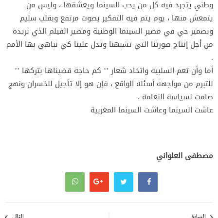
وطني يتجرد فيه كل من يحب السينما ويعشقها ، وليس من
يتمعش منها ، يوم يتم فيه التفكير بصوت مرتفع وبقلب سليم
وبضمير حي في مصير السينما الوطنية ومصير الفيلم الذي نريده
من أجل إنتاج صورتنا التي تشبهنا وتدل علينا كي نباهي بها الأمم
.
أما وأن تعم السلبية واتخاد شعار ’’ كم حاجة قضيناها بتركها ’’
للتبرم من مواجهة أسئلة الواقع ، فإن هو إلا تأجيل للخسران ونهج
صامت لسياسة النعامة .
عاشت السينما وعاشت السينما المغربية
مصطفى العلواني
تصفّح
السابق
التالي