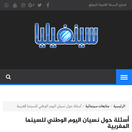
تصفح النسخة القديمة للموقع
موقع
cinephilia,سينفيليا مجلة سينمائية
إلكترونية تهتم بشؤون السينما
سينفيليا
المغربية والعربية والعالمية
⁄
⁄
الرئيسية
متابعات سينمائية
أسئلة حول نسيان اليوم الوطني للسينما المغربية
أسئلة حول نسيان اليوم الوطني للسينما
المغربية