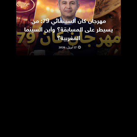
مهرجان كان السينمائي 79: من
ic
يسيطر على المسابقة؟ وأين السينما
m
المغربية؟
17 أبريل، 2026