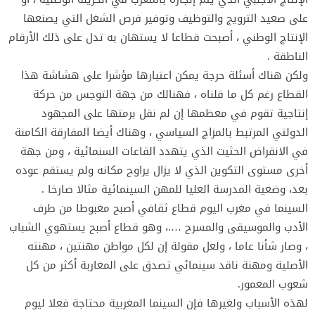
على صعيد الترويج والتوظيف وتوفير فرص الشغل التي يصنعها
الإنتاج الوطني ، أصبحت قطاعا لا يستهان به تدل على ذلك الأرقام
الناطقة .
ولكن هناك أسئلة حرجة يمكن اعتبارها مؤشرا على هشاشة هذا
القطاع رغم كل ما قلناه ، فهنالك من جهة التوجس من حركة
إنتاجية تقوم في معظمها إن لم نقل برمتها على المجهود
الدولتي المرتبط بالمزاج السياسي ، وهناك أيضا المفارقة الكامنة
في الانقراض الحثيت الذي يتهدد القاعات السنمائية ، ومن جهة
أخرى مستوى التكوين الذي لا يزال يراوح مكانه ولم يستقم عوده
بعد، وضعية المدرسة العليا للمهن السينمائية مثالا صارخا .
السينما في مغرب اليوم قطاع ثقافي أصبح مغبوطا من طرف
الأدب والموسيقى والمسرح ….، وهو قطاع أصبح يستهوي الشباب
، وصار شأنا عاما ، ولعل مقولة إن لكل مواطن مهنتين ، مهنته
الأصلية ومهنة ناقد سينمائي تصدق على المغاربة أكثر من كل
شعوب المعمور.
لهذه الأسباب ولغيرها فإن السينما المغربية محتاجة فعلا ليوم