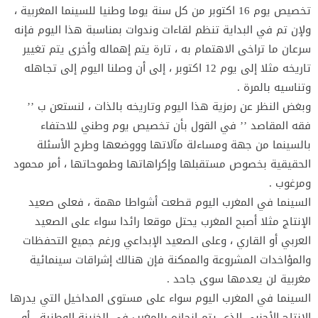
تخصيص يوم 16 اكتوبر من كل سنة يوما وطنيا للسينما المغربية ،
ولإن تم في البداية تنظم لقاءات وندوات بمناسبة هذا اليوم فإنه
سرعان ما تراخى الاهتمام به ، تارة يتم إهماله وأخرى يتم تغيير
تاريخه مثلا إلى يوم 12 اكتوبر ، إلى أن وصلنا اليوم إلى تجاهله
وتناسيه بالمرة .
وبغض النظر عن رمزية هذا اليوم وتاريخه بالذات ، لنستعن ب ’’
فقه المقاصد ’’ في القول بأن تخصيص يوم وطني للاحتفاء
بالسينما من جهة ومساءلة مآلاتها وووضعها وطرح الأسئلة
الحقيقية بخصوص مستقبلها وإكراهاتها وطموحاتها ، أمر محمود
ومرغوب .
السينما في المغرب اليوم قطعت أشواطا مهمة ، فعلى صعيد
الإنتاج مثلا أصبح المغرب يحتل موقعا رائدا سواء على الصعيد
العربي أو القاري ، وعلى الصعيد الإبداعي ورغم جميع التحفظات
والمؤاخدات المشروعة والممكنة فإن هنالك إشراقات سينمائية
مغربية لن يعدمها سوى جاحد .
السينما في المغرب اليوم سواء على مستوى المداخيل التي يدرها
الإنتاج الأجنبي الذي يتم إنجازه بالمغرب في الخزينة الوطنية ، أو