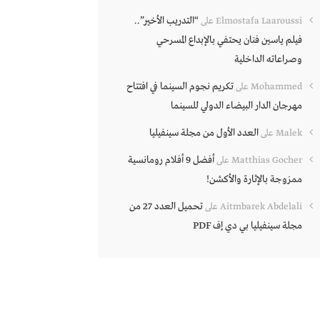
“التدريب الأخير”..
Elmostafa Laaroussi
على
فيلم ياسين فنان يحتفي بالإبداع المسرحي
وصراعاته الداخلية
تكريم نجوم السينما في افتتاح
Mohammed
على
مهرجان الدار البيضاء الدولي للسينما
العدد الأول من مجلة سينفيليا
Malek
على
أفضل 9 أفلام رومانسية
Matthias Gocher
على
ممزوجة بالإثارة والأكشن!
تحميل العدد 27 من
Aitmbarek Abdelali
على
مجلة سينفيليا بي دي إف PDF