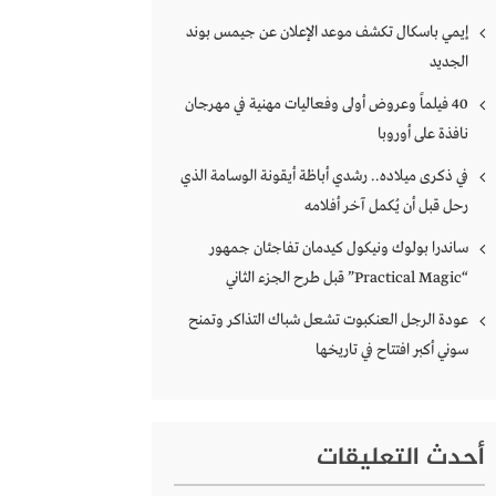
إيمي باسكال تكشف موعد الإعلان عن جيمس بوند
الجديد
40 فيلماً وعروض أولى وفعاليات مهنية في مهرجان
نافذة على أوروبا
في ذكرى ميلاده.. رشدي أباظة أيقونة الوسامة الذي
رحل قبل أن يُكمل آخر أفلامه
ساندرا بولوك ونيكول كيدمان تفاجئان جمهور
“Practical Magic” قبل طرح الجزء الثاني
عودة الرجل العنكبوت تشعل شباك التذاكر وتمنح
سوني أكبر افتتاح في تاريخها
أحدث التعليقات