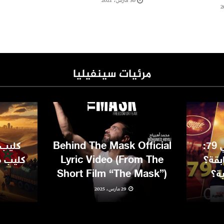
30 مارس، 2021
مرئيات سينفيليا
مهرجان كان السينمائي 79:
Behind The Mask Official
كليب 
بقة؟
Lyric Video (From The
كليب مغ
ية؟
Short Film “The Mask”)
29 مارس، 2025