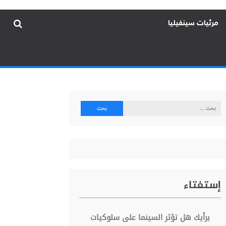
مرئيات سينفيليا
البحث
عن:
إستفتاء
برأيك هل تؤثر السينما على سلوكيات