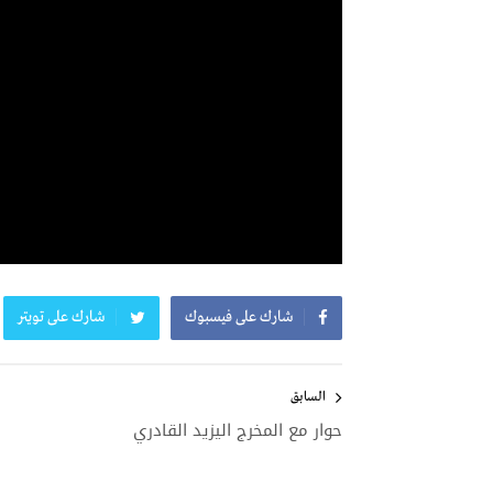
شارك على فيسبوك
شارك على تويتر
تصفّح
المقالات
السابق
حوار مع المخرج اليزيد القادري