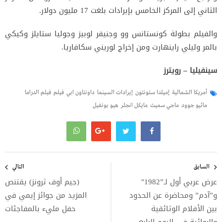
الثاني إلى المركز الخامس بإيرادات بلغت 17 مليون دولار.
والفيلم بطولة كونستانس وو وجنيفر لوبيز وجوليا ستايلز وكيكي
بالمر وليلي راينهارت ومن إخراج لوريني سكافاريا.
سينفيليا – رويترز
أمريكا الشمالية
إميلدا ستونتون
إيرادات السينما
داونتاون ابي
فيلم
فيلم الدراما
ماثيو جوود
ماجي سميث
مايكل انجلر
هيو بونفيل
تصفّح
المقالات
السابق
التالي
عرض عربي أول لـ”1982″
(جيم أوف ثرونز) يقتنص
و”آدم” ومحاضرة عن الحدود
المزيد من جوائز إيمي في
بين الأفلام الوثائقية
حفل مليء بالمفاجئات
والروائية في اليوم الرابع