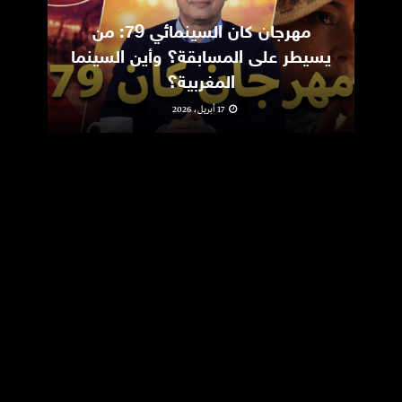
مهرجان كان السينمائي 79: من
ic
يسيطر على المسابقة؟ وأين السينما
m
المغربية؟
17 أبريل، 2026