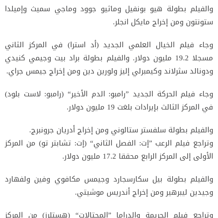
والفيلم بطولة هيو بونفيل وماثيو جوود وماجي سميث وإميلدا
ستونتون ومن إخراج مايكل انجلر.
وجاء فيلم الخيال العلمي الجديد (أد استرا) في المركز الثاني
مسجلا 19.2 مليون دولار. والفيلم بطولة براد بيت وجيمي كنيدي
ودونالد سثرلاند وكيمبرلي إليز ولورين دين ومن إخراج جيمس جراي.
‬في المركز الثالث بإيرادات بلغت 19 مليون دولار.
والفيلم بطولة سلفستر ستالوني ومن إخراج أدريان جرونبرج.
وتراجع فيلم الرعب ”إت: الفصل الثاني“ (إت: تشابتر تو) من المركز
الأولى إلى المركز الرابع محققا 17.2 مليون دولار.
والفيلم بطولة بيل سكارسجارد وجيمس مكافوي وفين ولفهارد
وجيدين ليبرهير ومن إخراج أندريس موشيتي.
وتراجع فيلم الجريمة والدراما ”المحتالات“ (هستلرز) من المركز