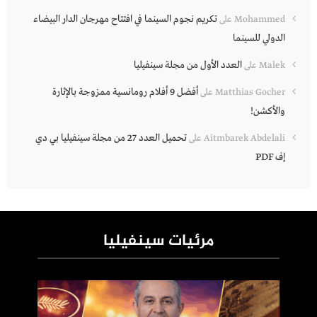
تكريم نجوم السينما في افتتاح مهرجان الدار البيضاء
Mohammed
على
الدولي للسينما
العدد الأول من مجلة سينفيليا
Malek
على
أفضل 9 أفلام رومانسية ممزوجة بالإثارة
Matthias Gocher
على
والأكشن!
تحميل العدد 27 من مجلة سينفيليا بي دي
Aitmbarek Abdelali
على
إف PDF
مرئيات سينفيليا