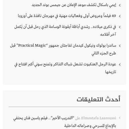
إيمي باسكال تكشف موعد الإعلان عن جيمس بوند الجديد
40 فيلماً وعروض أولى وفعاليات مهنية في مهرجان نافذة على أوروبا
في ذكرى ميلاده.. رشدي أباظة أيقونة الوسامة الذي رحل قبل أن يُكمل
آخر أفلامه
ساندرا بولوك ونيكول كيدمان تفاجئان جمهور “Practical Magic” قبل
طرح الجزء الثاني
عودة الرجل العنكبوت تشعل شباك التذاكر وتمنح سوني أكبر افتتاح في
تاريخها
أحدث التعليقات
“التدريب الأخير”.. فيلم ياسين فنان يحتفي
Elmostafa Laaroussi
على
بالإبداع المسرحي وصراعاته الداخلية