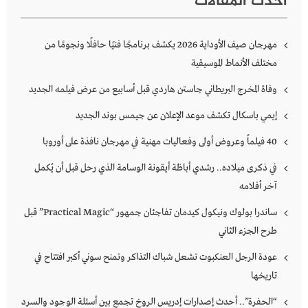
أحدث المقالات
مهرجان صيف الأوداية 2026 يكشف برنامجًا فنيًا حافلًا ونجومًا من
مختلف الأنماط الموسيقية
وفاة المخرج البريطاني جاستن هاردي قبل أسابيع من عرض فيلمه الجديد
إيمي باسكال تكشف موعد الإعلان عن جيمس بوند الجديد
40 فيلماً وعروض أولى وفعاليات مهنية في مهرجان نافذة على أوروبا
في ذكرى ميلاده.. رشدي أباظة أيقونة الوسامة الذي رحل قبل أن يُكمل
آخر أفلامه
ساندرا بولوك ونيكول كيدمان تفاجئان جمهور “Practical Magic” قبل
طرح الجزء الثاني
عودة الرجل العنكبوت تشعل شباك التذاكر وتمنح سوني أكبر افتتاح في
تاريخها
“الحفرة”.. أحدث إصدارات إدريس الروخ تجمع بين أسئلة الوجود والسرد