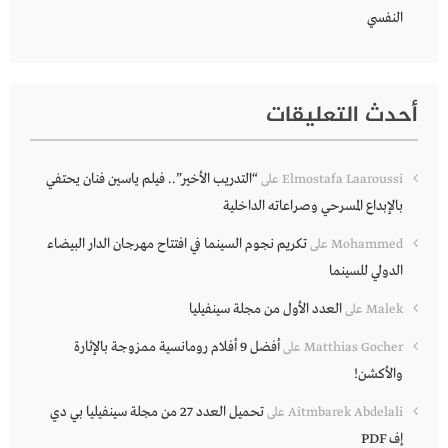
النفسي
أحدث التعليقات
“التدريب الأخير”.. فيلم ياسين فنان يحتفي
Elmostafa Laaroussi
على
بالإبداع المسرحي وصراعاته الداخلية
تكريم نجوم السينما في افتتاح مهرجان الدار البيضاء
Mohammed
على
الدولي للسينما
العدد الأول من مجلة سينفيليا
Malek
على
أفضل 9 أفلام رومانسية ممزوجة بالإثارة
Matthias Gocher
على
والأكشن!
تحميل العدد 27 من مجلة سينفيليا بي دي
Aitmbarek Abdelali
على
إف PDF