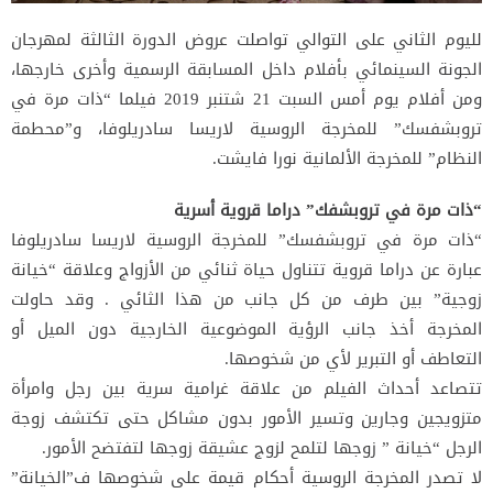
لليوم الثاني على التوالي تواصلت عروض الدورة الثالثة لمهرجان
الجونة السينمائي بأفلام داخل المسابقة الرسمية وأخرى خارجها،
ومن أفلام يوم أمس السبت 21 شتنبر 2019 فيلما “ذات مرة في
تروبشفسك” للمخرجة الروسية لاريسا سادريلوفا، و”محطمة
النظام” للمخرجة الألمانية نورا فايشت.
“ذات مرة في تروبشفك” دراما قروية أسرية
“ذات مرة في تروبشفسك” للمخرجة الروسية لاريسا سادريلوفا
عبارة عن دراما قروية تتناول حياة ثنائي من الأزواج وعلاقة “خيانة
زوجية” بين طرف من كل جانب من هذا الثائي . وقد حاولت
المخرجة أخذ جانب الرؤية الموضوعية الخارجية دون الميل أو
التعاطف أو التبرير لأي من شخوصها.
تتصاعد أحداث الفيلم من علاقة غرامية سرية بين رجل وامرأة
متزويجين وجارين وتسير الأمور بدون مشاكل حتى تكتشف زوجة
الرجل “خيانة ” زوجها لتلمح لزوج عشيقة زوجها لتفتضح الأمور.
لا تصدر المخرجة الروسية أحكام قيمة على شخوصها ف”الخيانة”