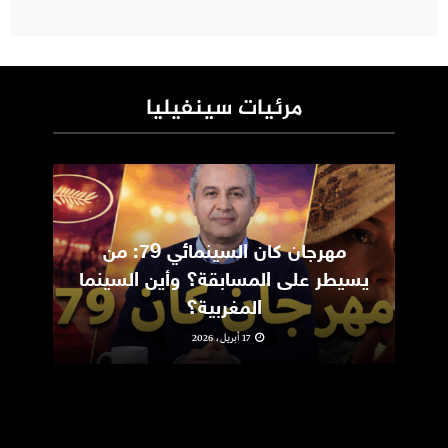
مرئيات سينفيليا
مهرجان كان السينمائي 79: من
ic
يسيطر على المسابقة؟ وأين السينما
m
المغربية؟
17 أبريل، 2026