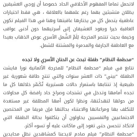
لاتحمل تماما المفهوم الأخلاقي الحاد خصوصا أن زوجي العشيقين
يظلان متشبثين بهما رغم علمهما بالعلاقة ، هي فقط اختيارات
عاطفية يتحمل كل من يختارها عاقبتها وهنا في هذا الفيلم تكون
العاقبة خيرا ويعود العشيقان إلى أسرتيهما دون أدنى عواقب
وخيمة بحيث تنتصر المخرجة لِلَمِّ الشَّمل الأسري عوض الذهاب بعيدا
مع العاطفة الجارفة والمدمرة والمشتتة للشمل.
“محطمة النظام” طفلة تبحث عن الحنان الأسري ولا تجده
نتابع في فيلم “محطمة النظام” للمخرجة الألمانية نورا فايشت
الطفلة “بيني” ذات العشر سنوات والتي تنتج طاقة شعورية غير
طبيعية إذ تنتابها باستمرار حالات هستيرية تُكَسِّر خلالها كل ما
تجده أمامها وتدخل في تشنجات وصراخ حاد رافضة كل محاولات
من حولها لتهدئتها، ونظرا لكون أمها المطلقة غير مستعدة
للتكلف بها ومراعاتها والاعتناء بحالتها فإن فريقا من المختصين
الاجتماعيين والنفسيين يحاولون أن يتكلفوا بحالة الطفلة التي
لاتكاد تتحسن حتى تعود إلى ماكانت عليه أو تسوء أكثر.
“محطمة النظام” فيلم صادم لايدعنا كمشاهدين نظل محايدين