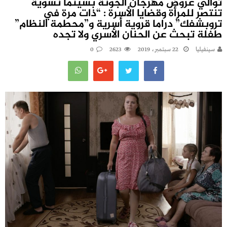
توالي عروض مهرجان الجونة بسينما نسوية
تنتصر للمرأة وقضايا الأسرة : “ذات مرة في
تروبشفك” دراما قروية أسرية و”محطمة النظام”
طفلة تبحث عن الحنان الأسري ولا تجده
سينفيليا
22 سبتمبر، 2019
2623
0