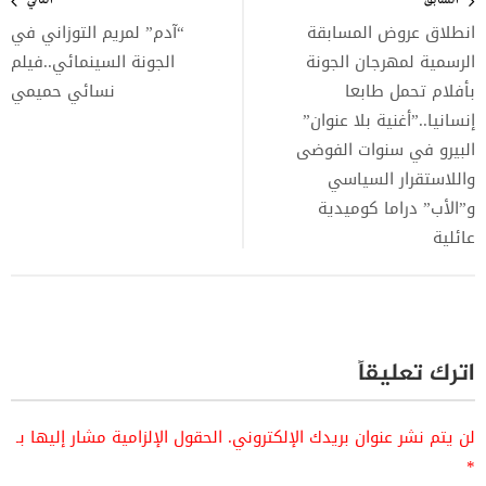
المقالات
السابق
التالي
انطلاق عروض المسابقة
“آدم” لمريم التوزاني في
الرسمية لمهرجان الجونة
الجونة السينمائي..فيلم
بأفلام تحمل طابعا
نسائي حميمي
إنسانيا..”أغنية بلا عنوان”
البيرو في سنوات الفوضى
واللاستقرار السياسي
و”الأب” دراما كوميدية
عائلية
اترك تعليقاً
لن يتم نشر عنوان بريدك الإلكتروني.
الحقول الإلزامية مشار إليها بـ
*