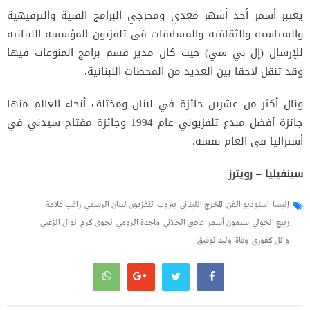
يعتبر أسمر أحد أشهر معدي ومخرجي البرامج الفنية والترفيهية
والسياسية والثقافية والمسابقات في تلفزيون المؤسسة اللبنانية
للإرسال (إل بي سي) حيث كان مدير قسم برامج المنوعات فيها
وقد تنقل لاحقا بين العديد من المحطات اللبنانية.
ونال أكثر من عشرين جائزة في لبنان ومختلف أنحاء العالم منها
جائزة أفضل مبدع تلفزيوني عام 1994 وجائزة مفتاح سيدني في
أستراليا في العام نفسه.
سينفيليا – رويترز
إليسا
استوديو الفن
المخرج اللبناني
بيروت
تلفزيون لبنان الرسمي
راغب علامة
ربيع الخولي
سيمون أسمر
عاصي الحلاني
ماجدة الرومي
نجوى كرم
نوال الزغبي
وائل كفوري
وفاة
وليد توفيق