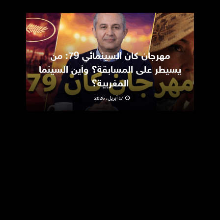
مهرجان كان السينمائي 79: من
ic
يسيطر على المسابقة؟ وأين السينما
m
المغربية؟
17 أبريل، 2026