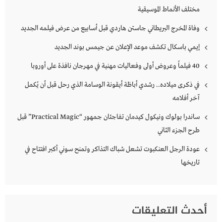
مختلف الأنماط الموسيقية
وفاة المخرج البريطاني جاستن هاردي قبل أسابيع من عرض فيلمه الجديد
إيمي باسكال تكشف موعد الإعلان عن جيمس بوند الجديد
40 فيلماً وعروض أولى وفعاليات مهنية في مهرجان نافذة على أوروبا
في ذكرى ميلاده.. رشدي أباظة أيقونة الوسامة الذي رحل قبل أن يُكمل
آخر أفلامه
ساندرا بولوك ونيكول كيدمان تفاجئان جمهور “Practical Magic” قبل
طرح الجزء الثاني
عودة الرجل العنكبوت تشعل شباك التذاكر وتمنح سوني أكبر افتتاح في
تاريخها
أحدث التعليقات