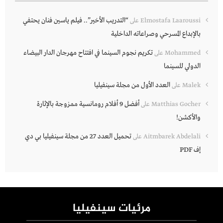
“التدريب الأخير”.. فيلم ياسين فنان يحتفي
Elmostafa Laaroussi
على
بالإبداع المسرحي وصراعاته الداخلية
تكريم نجوم السينما في افتتاح مهرجان الدار البيضاء
Mohammed
على
الدولي للسينما
العدد الأول من مجلة سينفيليا
Malek
على
أفضل 9 أفلام رومانسية ممزوجة بالإثارة
Matthias Gocher
على
والأكشن!
تحميل العدد 27 من مجلة سينفيليا بي دي
Aitmbarek Abdelali
على
إف PDF
مرئيات سينفيليا