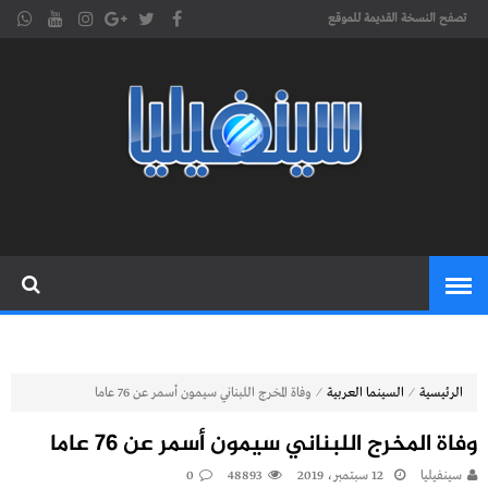
تصفح النسخة القديمة للموقع
موقع
cinephilia,سينفيليا مجلة سينمائية
إلكترونية تهتم بشؤون السينما
سينفيليا
المغربية والعربية والعالمية
⁄
⁄
الرئيسية
السينما العربية
وفاة المخرج اللبناني سيمون أسمر عن 76 عاما
وفاة المخرج اللبناني سيمون أسمر عن 76 عاما
سينفيليا
12 سبتمبر، 2019
48893
0