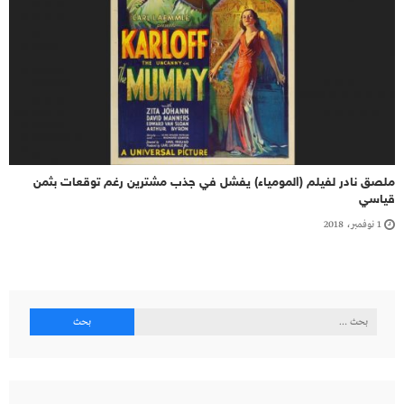
ملصق نادر لفيلم (المومياء) يفشل في جذب مشترين رغم توقعات بثمن
قياسي
1 نوفمبر، 2018
البحث
عن: