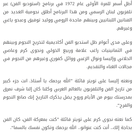
أطل أسمر للمرة الأولى عام 1972 في برنامج (استوديو الفن) عبر
تلفزيون لبنان الرسمي ومن هذا البرنامج أطلق نجومية العديد من
الفنانين اللبنانيين وبينهم ماجدة الرومي ووليد توفيق وعبدو ياغي
وغيرهم.
وعلى مدى أعوام ظل استديو الفن أكاديمية لتخريج النجوم وبينهم
في الثمانينيات راغب علامة وربيع الخولي ونجوى كرم وعاصي
الحلاني وإليسا ونوال الزغبي ووائل كفوري وغيرهم من النجوم في
مجالات الغناء والتقديم.
ونعته إليسا على تويتر قائلة ”الله يرحمك يا أستاذ. انت جزء كبير
من تاريخ الفن والتلفزيون بالعالم العربي وكلنا كان إلنا شرف نمرق
بمدرستك بيوم من الأيام وروح يضل يذكرك التاريخ إنك صانع النجوم
والفرح“.
كما نعته نجوى كرم على تويتر قائلة ”كنت بمعركة الفن، كان الفن
بحاجة إلك.. أنت كنت عنوانو.. الله يرحمك وتكون نفسك بالسما“.