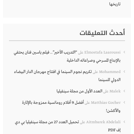
تاريخها
أحدث التعليقات
“التدريب الأخير”.. فيلم ياسين فنان يحتفي
Elmostafa Laaroussi
على
بالإبداع المسرحي وصراعاته الداخلية
تكريم نجوم السينما في افتتاح مهرجان الدار البيضاء
Mohammed
على
الدولي للسينما
العدد الأول من مجلة سينفيليا
Malek
على
أفضل 9 أفلام رومانسية ممزوجة بالإثارة
Matthias Gocher
على
والأكشن!
تحميل العدد 27 من مجلة سينفيليا بي دي
Aitmbarek Abdelali
على
إف PDF