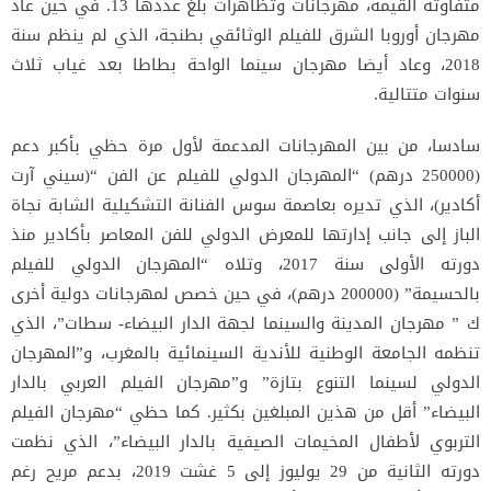
متفاوتة القيمة، مهرجانات وتظاهرات بلغ عددها 13. في حين عاد
مهرجان أوروبا الشرق للفيلم الوثائقي بطنجة، الذي لم ينظم سنة
2018، وعاد أيضا مهرجان سينما الواحة بطاطا بعد غياب ثلاث
سنوات متتالية.
سادسا، من بين المهرجانات المدعمة لأول مرة حظي بأكبر دعم
(250000 درهم) “المهرجان الدولي للفيلم عن الفن “(سيني آرت
أكادير)، الذي تديره بعاصمة سوس الفنانة التشكيلية الشابة نجاة
الباز إلى جانب إدارتها للمعرض الدولي للفن المعاصر بأكادير منذ
دورته الأولى سنة 2017، وتلاه “المهرجان الدولي للفيلم
بالحسيمة” (200000 درهم)، في حين خصص لمهرجانات دولية أخرى
ك ” مهرجان المدينة والسينما لجهة الدار البيضاء- سطات”، الذي
تنظمه الجامعة الوطنية للأندية السينمائية بالمغرب، و”المهرجان
الدولي لسينما التنوع بتازة” و”مهرجان الفيلم العربي بالدار
البيضاء” أقل من هذين المبلغين بكثير. كما حظي “مهرجان الفيلم
التربوي لأطفال المخيمات الصيفية بالدار البيضاء”، الذي نظمت
دورته الثانية من 29 يوليوز إلى 5 غشت 2019، بدعم مريح رغم