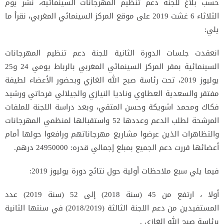
حسب بلاغ للجنة دعم تنظيم المهرجانات السينمائية، نشر يوم
الثلاثاء 6 غشت 2019 على موقع المركز السينمائي المغربي، نقرأ ما
يلي:
انعقدت جلسات الدورة الثانية للجنة دعم تنظيم المهرجانات
السينمائية بمقر المركز السينمائي المغربي بالرباط يومي 24 و25
يوليوز 2019، تحت رئاسة صبح الله الغازي وبحضور الأعضاء لطيفة
مفتقر والسعدية العطاوي وناديا النيازي والجيلالي فرحاتي ورشيد
فكاك ومحمد اشويكة وحسن المتقي، وبعد دراسة اللجنة للملفات
المرشحة لطلب الدعم وعددها 52 واستقبالها لمنظمي المهرجانات
والتظاهرات الذين عرضوا مشاريع مهرجاناتهم ورافعوا حولها أمام
أعضائها قررت دعم الجميع بمبلغ إجمالي قدره: 24950000 درهم.
فيما يلي سبع ملاحظات أولية حول نتائج دورة يوليوز 2019:
أولا ، ارتفع من 45 (سنة 2018) إلى 52 (سنة 2019) عدد
المستفيدين من دعم اللجنة الثالثة (2018/2019) في سنتها الثانية
برئاسة صبح الله الغازي .