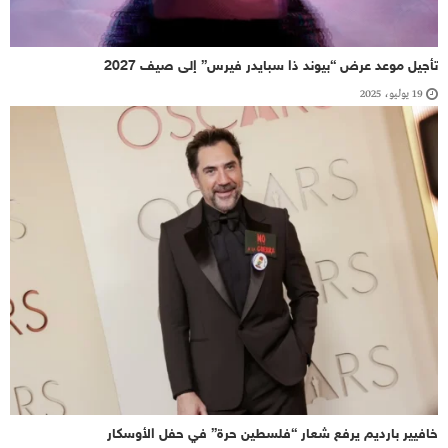
تأجيل موعد عرض “بيوند ذا سبايدر فيرس” إلى صيف 2027
19 يوليو، 2025
خافيير بارديم يرفع شعار “فلسطين حرة” في حفل الأوسكار