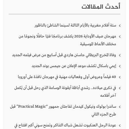
أحدث المقالات
ستة أفلام مغربية بالأيام الثالثة لسينما الشاطئ بالناظور
مهرجان صيف الأوداية 2026 يكشف برنامجًا فنيًا حافلًا ونجومًا من
مختلف الأنماط الموسيقية
وفاة المخرج البريطاني جاستن هاردي قبل أسابيع من عرض فيلمه الجديد
إيمي باسكال تكشف موعد الإعلان عن جيمس بوند الجديد
40 فيلماً وعروض أولى وفعاليات مهنية في مهرجان نافذة على أوروبا
في ذكرى ميلاده.. رشدي أباظة أيقونة الوسامة الذي رحل قبل أن يُكمل
آخر أفلامه
ساندرا بولوك ونيكول كيدمان تفاجئان جمهور “Practical Magic” قبل
طرح الجزء الثاني
عودة الرجل العنكبوت تشعل شباك التذاكر وتمنح سوني أكبر افتتاح في