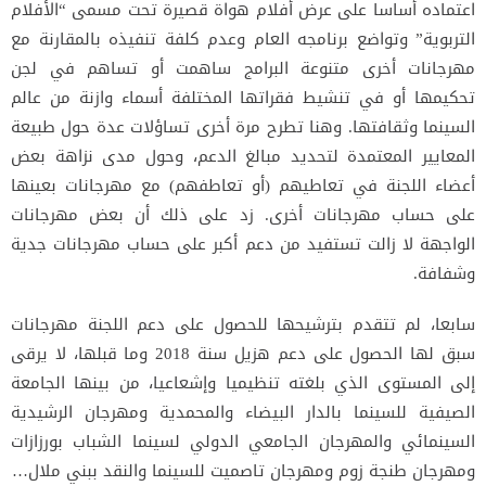
اعتماده أساسا على عرض أفلام هواة قصيرة تحت مسمى “الأفلام
التربوية” وتواضع برنامجه العام وعدم كلفة تنفيذه بالمقارنة مع
مهرجانات أخرى متنوعة البرامج ساهمت أو تساهم في لجن
تحكيمها أو في تنشيط فقراتها المختلفة أسماء وازنة من عالم
السينما وثقافتها. وهنا تطرح مرة أخرى تساؤلات عدة حول طبيعة
المعايير المعتمدة لتحديد مبالغ الدعم، وحول مدى نزاهة بعض
أعضاء اللجنة في تعاطيهم (أو تعاطفهم) مع مهرجانات بعينها
على حساب مهرجانات أخرى. زد على ذلك أن بعض مهرجانات
الواجهة لا زالت تستفيد من دعم أكبر على حساب مهرجانات جدية
وشفافة.
سابعا، لم تتقدم بترشيحها للحصول على دعم اللجنة مهرجانات
سبق لها الحصول على دعم هزيل سنة 2018 وما قبلها، لا يرقى
إلى المستوى الذي بلغته تنظيميا وإشعاعيا، من بينها الجامعة
الصيفية للسينما بالدار البيضاء والمحمدية ومهرجان الرشيدية
السينمائي والمهرجان الجامعي الدولي لسينما الشباب بورزازات
ومهرجان طنجة زوم ومهرجان تاصميت للسينما والنقد ببني ملال…