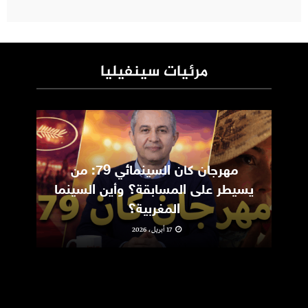
مرئيات سينفيليا
مهرجان كان السينمائي 79: من
ic
يسيطر على المسابقة؟ وأين السينما
m
المغربية؟
17 أبريل، 2026