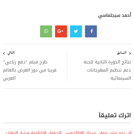
أحمد سيجلماسي
تصفّح
المقالات
السابق
التالي
نتائج الدورة الثانية للجنة
طرح فيلم “دفع رباعي”
دعم تنظيم المهرجانات
قريبا في دور العرض بالعالم
السينمائية
العربي
اترك تعليقاً
لن يتم نشر عنوان بريدك الإلكتروني.
الحقول الإلزامية مشار إليها بـ