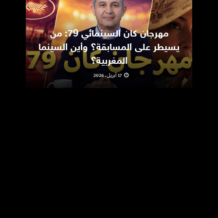
مهرجان كان السينمائي 79: من
ic
يسيطر على المسابقة؟ وأين السينما
m
المغربية؟
17 أبريل، 2026