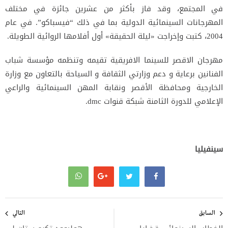
في المجتمع، وقد فاز بأكثر من عشرين جائزة في مختلف
المهرجانات السينمائية الدولية بما في ذلك “فيسباكو”. في عام
2004، كتبت وإخراجت «ليلة الحقيقة» أول أفلامها الروائية الطويلة.
مهرجان الاقصر للسينما الافريقية تقيمه وتنظمه مؤسسة شباب
الفنانين برعاية و دعم وزارتي الثقافة و السياحة بالتعاون مع وزارة
الخارجية ومحافظة الأقصر ونقابة المهن السينمائية والراعي
الإعلامي للدورة الثامنة شبكة قنوات dmc.
سينفيليا
تصفّح
المقالات
السابق
التالي