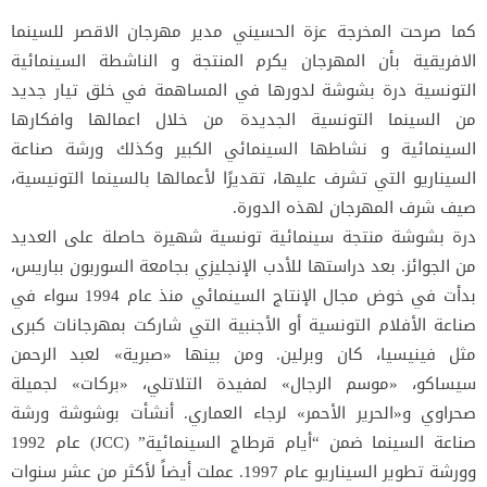
كما صرحت المخرجة عزة الحسيني مدير مهرجان الاقصر للسينما
الافريقية بأن المهرجان يكرم المنتجة و الناشطة السينمائية
التونسية درة بشوشة لدورها في المساهمة في خلق تيار جديد
من السينما التونسية الجديدة من خلال اعمالها وافكارها
السينمائية و نشاطها السينمائي الكبير وكذلك ورشة صناعة
السيناريو التي تشرف عليها، تقديرًا لأعمالها بالسينما التونيسية،
صيف شرف المهرجان لهذه الدورة.
درة بشوشة منتجة سينمائية تونسية شهيرة حاصلة على العديد
من الجوائز. بعد دراستها للأدب الإنجليزي بجامعة السوربون بباريس،
بدأت في خوض مجال الإنتاج السينمائي منذ عام 1994 سواء في
صناعة الأفلام التونسية أو الأجنبية التي شاركت بمهرجانات كبرى
مثل فينيسيا، كان وبرلين. ومن بينها «صبرية» لعبد الرحمن
سيساكو، «موسم الرجال» لمفيدة التلاتلي، «بركات» لجميلة
صحراوي و«الحرير الأحمر» لرجاء العماري. أنشأت بوشوشة ورشة
صناعة السينما ضمن “أيام قرطاج السينمائية” (JCC) عام 1992
وورشة تطوير السيناريو عام 1997. عملت أيضاً لأكثر من عشر سنوات