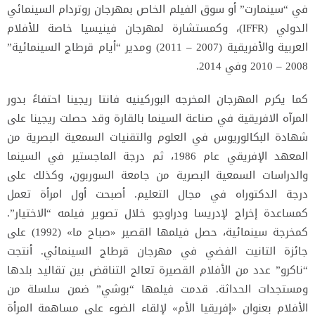
في “سينمارت” أو سوق الفيلم الخاص بمهرجان روتردام السينمائي
الدولي (IFFR)، وكمستشارة لمهرجان فينيسيا خاصة للأفلام
العربية والأفريقية (2007 – 2011) ومدير “أيام قرطاج السينمائية”
2008 – 2010 وفي 2014.
كما يكرم المهرجان المخرجه البوركينيه فانتا ريجينا احتفاءً بدور
المرآه الافريقية في صناعة السينما بالقارة وقد حصلت ريجينا على
شهادة البكالوريوس في العلوم والتقنيات السمعية البصرية من
المعهد الإفريقي عام 1986، ثم درجة الماجستير في السينما
والدراسات السمعية البصرية من جامعة السوربون، وكذلك على
درجة الدكتوراه في مجال التعليم. أصبحت أول امرأة تعمل
كمساعدة إخراج لإدريسا ودراوجو خلال تصوير فيلمه “الاختيار”.
كمخرجة سينمائية، حصل فيلمها القصير «صباح ما» (1992) على
جائزة التانيت الفضي في مهرجان قرطاج السينمائي. أنتجت
“ناكرو” عدد من الأفلام القصيرة تعالج التناقض بين تقاليد بلدها
ومستجدات الحداثة. قدمت فيلمها “بوشي” ضمن سلسلة من
الأفلام بعنوان «إفريقيا الأم» لإلقاء الضوء على مساهمة المرأة