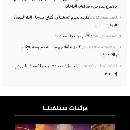
بالإبداع المسرحي وصراعاته الداخلية
تكريم نجوم السينما في افتتاح مهرجان الدار البيضاء
Mohammed
على
الدولي للسينما
العدد الأول من مجلة سينفيليا
Malek
على
أفضل 9 أفلام رومانسية ممزوجة بالإثارة
Matthias Gocher
على
والأكشن!
تحميل العدد 27 من مجلة سينفيليا بي دي
Aitmbarek Abdelali
على
إف PDF
مرئيات سينفيليا