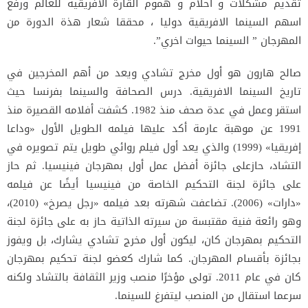
تقديم مشكلات و احلام و هموم القارة الافريقية للعالم ورفع
اسهم السينما الافريقية دوليا ، محققا شعار هذة الدورة من
المهرجان ” السينما حيوات اخري”.
صالح هارون هو أول مخرج تشادي ويعد من أهم المخرجين في
تاريخ السينما الافريقية. درس الصحافة والسينما بفرنسا حيث
استقر وعمل في عدة صحف منذ 1982. كشفت أفلامه القصيرة منذ
1991 عن موهبة عارمة أكد عليها فيلمه الطويل الأول «وداعا
إفريقيا» (1999) والذي يعد أول فيلم روائي طويل يتم تصويره في
التشاد، حازعلى جائزة أفضل عمل أول بمهرجان فينيسيا. ثم حاز
على جائزة لجنة التحكيم الخاصة من فينيسيا أيضًا عن فيلمه
«دارات» (2006). تضاعفت شهرته بعد فيلمه «رجل يصرخ» (2010)،
وهو رائعة فنية مقتبسة من سيرته الذاتية حاز به على جائزة لجنة
التحكيم بمهرجان كان، ليكون أول مخرج تشادي يشارك، بل ويفوز
بجائزة بأقسام المهرجان. كما شارك كعضو لجنة تحكيم بمهرجان
كان في عام 2011. تولى مؤخرًا منصب وزير الثقافة بالتشاد ولكنه
سرعما استقال من المنصب ليتفرغ للسينما.