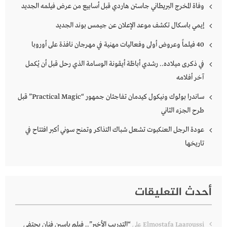
وفاة المخرج البريطاني جاستن هاردي قبل أسابيع من عرض فيلمه الجديد
إيمي باسكال تكشف موعد الإعلان عن جيمس بوند الجديد
40 فيلماً وعروض أولى وفعاليات مهنية في مهرجان نافذة على أوروبا
في ذكرى ميلاده.. رشدي أباظة أيقونة الوسامة الذي رحل قبل أن يُكمل
آخر أفلامه
ساندرا بولوك ونيكول كيدمان تفاجئان جمهور “Practical Magic” قبل
طرح الجزء الثاني
عودة الرجل العنكبوت تشعل شباك التذاكر وتمنح سوني أكبر افتتاح في
تاريخها
أحدث التعليقات
“التدريب الأخير”.. فيلم ياسين فنان يحتفي
Elmostafa Laaroussi
على