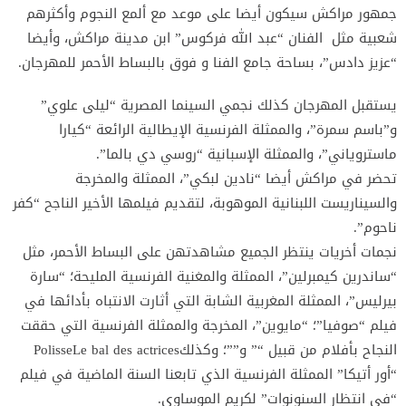
جمهور مراكش سيكون أيضا على موعد مع ألمع النجوم وأكثرهم
شعبية مثل ‫ الفنان “عبد الله فركوس” ابن مدينة مراكش، وأيضا
“عزيز دادس”، بساحة جامع الفنا و فوق بالبساط الأحمر للمهرجان.
‫يستقبل المهرجان كذلك نجمي السينما المصرية “ليلى علوي”
و”باسم سمرة”، والممثلة الفرنسية الإيطالية الرائعة “كيارا
ماستروياني”، والممثلة الإسبانية “روسي دي بالما”.
‫تحضر في مراكش أيضا “نادين لبكي”، الممثلة والمخرجة
والسيناريست اللبنانية الموهوبة، لتقديم فيلمها الأخير الناجح “كفر
ناحوم”.
نجمات أخريات ينتظر الجميع مشاهدتهن على البساط الأحمر، مثل
“ساندرين كيمبرلين”، الممثلة والمغنية الفرنسية المليحة؛ “سارة
بيرليس”، الممثلة المغربية الشابة التي أثارت الانتباه بأدائها في
فيلم “صوفيا”؛ “مايوين”، المخرجة والممثلة الفرنسية التي حققت
النجاح بأفلام من قبيل “‪Polisse‫” و”‪Le bal des actrices‫”؛ وكذلك
“أور أتيكا” الممثلة الفرنسية الذي تابعنا السنة الماضية في فيلم
“في انتظار السنونوات” لكريم الموساوي.