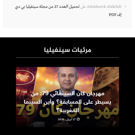
تحميل العدد 27 من مجلة سينفيليا بي دي
Aitmbarek Abdelali
على
إف PDF
مرئيات سينفيليا
مهرجان كان السينمائي 79: من
ic
يسيطر على المسابقة؟ وأين السينما
m
المغربية؟
17 أبريل، 2026