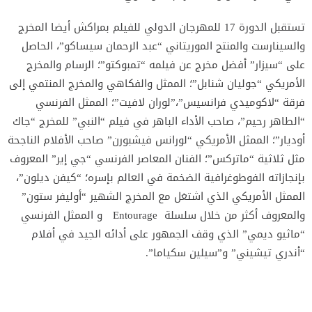
‫تستقبل الدورة 17 للمهرجان الدولي للفيلم بمراكش أيضا المخرج
والسينارست والمنتج الموريتاني “عبد الرحمان سيساكو”، الحاصل
على “سيزار” أفضل مخرج عن فيلمه “تمبوكتو”؛ الرسام والمخرج
الأمريكي “جوليان شنابل”؛ الممثل والفكاهي والمخرج المنتمي إلى
فرقة “لاكوميدي فرانسيس”،”لوران لافيت”؛ الممثل الفرنسي
“الطاهر رحيم”، صاحب الأداء الباهر في فيلم “النبي” للمخرج “جاك
أوديار”؛ الممثل الأمريكي “لورانس فيشبورن” صاحب الأفلام الناجحة
مثل ثلاثية “ماتركس”؛ الفنان المعاصر الفرنسي “جي إير” المعروف
بإنجازاته الفوطوغرافية الضخمة في العالم بإسره؛ “كيفن ديلون”،
الممثل الأمريكي الذي اشتغل مع المخرج الشهير “أوليفر ستون”
والمعروف أكثر من خلال سلسلة Entourage و الممثل الفرنسي
“ماثيو ديمي” الذي وقف الجمهور على أدائه الجيد في أفلام
“أندري تيشيني” و”سيلين سكياما”.