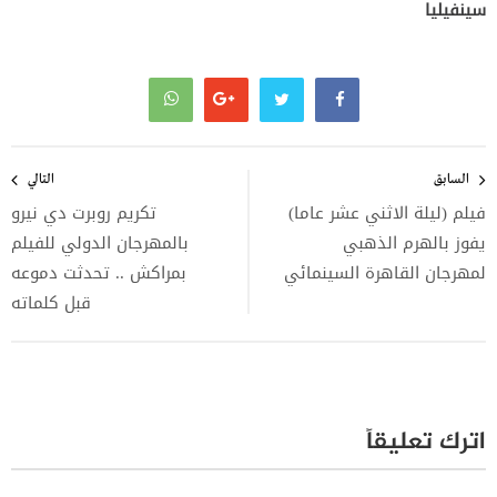
سينفيليا
تصفّح
المقالات
السابق
التالي
فيلم (ليلة الاثني عشر عاما)
تكريم روبرت دي نيرو
يفوز بالهرم الذهبي
بالمهرجان الدولي للفيلم
لمهرجان القاهرة السينمائي
بمراكش .. تحدثت دموعه
قبل كلماته
اترك تعليقاً