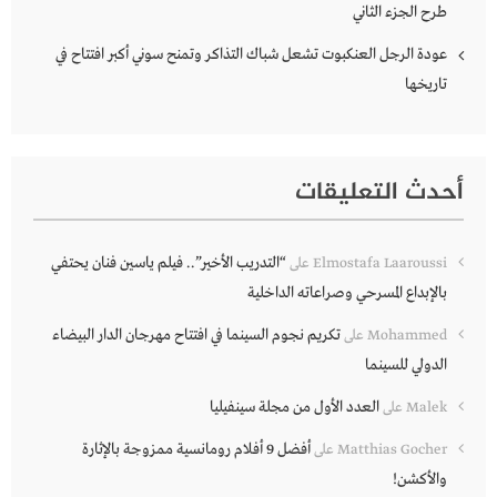
طرح الجزء الثاني
عودة الرجل العنكبوت تشعل شباك التذاكر وتمنح سوني أكبر افتتاح في
تاريخها
أحدث التعليقات
“التدريب الأخير”.. فيلم ياسين فنان يحتفي
Elmostafa Laaroussi
على
بالإبداع المسرحي وصراعاته الداخلية
تكريم نجوم السينما في افتتاح مهرجان الدار البيضاء
Mohammed
على
الدولي للسينما
العدد الأول من مجلة سينفيليا
Malek
على
أفضل 9 أفلام رومانسية ممزوجة بالإثارة
Matthias Gocher
على
والأكشن!