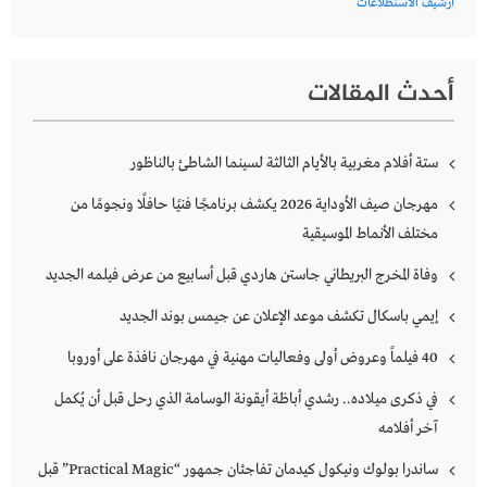
أرشيف الاستطلاعات
أحدث المقالات
ستة أفلام مغربية بالأيام الثالثة لسينما الشاطئ بالناظور
مهرجان صيف الأوداية 2026 يكشف برنامجًا فنيًا حافلًا ونجومًا من
مختلف الأنماط الموسيقية
وفاة المخرج البريطاني جاستن هاردي قبل أسابيع من عرض فيلمه الجديد
إيمي باسكال تكشف موعد الإعلان عن جيمس بوند الجديد
40 فيلماً وعروض أولى وفعاليات مهنية في مهرجان نافذة على أوروبا
في ذكرى ميلاده.. رشدي أباظة أيقونة الوسامة الذي رحل قبل أن يُكمل
آخر أفلامه
ساندرا بولوك ونيكول كيدمان تفاجئان جمهور “Practical Magic” قبل