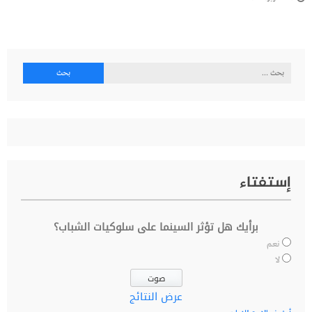
البحث
عن:
إستفتاء
برأيك هل تؤثر السينما على سلوكيات الشباب؟
نعم
لا
عرض النتائج