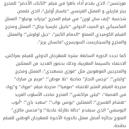
مورتنسن”، الذي يقدم أداء باهرا في فيلم “الكتاب الأخضر” للمخرج
بيتر فاريلي و الممثل الفرنسي “غاسبار أوليل”، الذي تقمص
شخصية “إيف سان لورن” في فيلم ‫المخرج “برتراند بونيلو”؛ الممثل
المكسيكي ذو الصيت الدولي “غاييل غارسيا برنال”؛ الممثل ومخرج
الفيلم الكوميدي الممتع “الحمام الكبير”، “جيل لولوش”؛ والممثل
والمخرج والسيناريست السويسري،”فانسان بريز”.
كما ‫تجدد الدورة السابعة عشرة للمهرجان الدولي للفيلم بمراكش،
الاحتفاء بالسينما المغربية، وذلك بحضور العديد من الممثلين
والمخرجين الموهوبين مثل “فوزي بنسعيدي”، الممثل ومخرج
“وليلي”؛ “نرجس النجار” صاحبة “بلا موطن”؛ “مريم بن مبارك”
مخرجة الفيلم المثير للانتباه “صوفيا”؛ مخرجة فيلم “مروك” و”روك
في القصبة”، “ليلي مراكشي”؛ المخرج صاحب الأسلوب الفريد
“هشام العسري”؛ الممثلين “يونس بواب”؛ “سعيد باي”؛ “أيوب
اليوسفي” الذي سيقدم “حالة طارئة عادية”؛ و”محسن مالزي”
المتوج بجائزة أفضل ممثل بالدورة الأخيرة للمهرجان الوطني للفيلم
بطنجة.