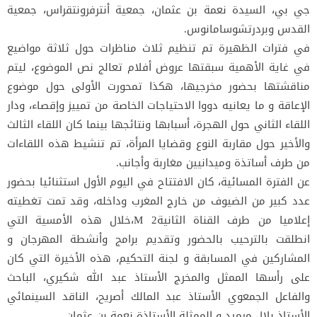
جي بي، السيدة نعمة بن عثمان، جمعية أنترفرونتقراس، جمعية
القدس وبردرتشوسامانوس.
في فترات الظهيرة تم تنظيم ثلاث مناظرات حول ثلاثة مواضيع
في غاية الأهمية سبقتها عروض أفلام تعالج نص الموضوع، ليتم
مناقشتها بحضور مخرجيها، هكذا تمحورت الأولى حول موضوع
الإعاقة و ما يعانيه دووا الاحتياجات الخاصة من تمييز وإقصاء، ودار
اللقاء الثاني حول الهجرة، أسبابها ونتائجها بينما كان اللقاء الثالث
والأخير حول مقاربة النوع وقضايا المرأة، تم تنشيط هذه اللقاءات
من طرف أساتذة وميدانيين مغاربة وأجانب.
عن الفترة المسائية، كان الافتتاح في اليوم الأول استثنائيا بحضور
عدد كبير من الضيوف من خارج المغرب وداخله، وقد تمت تغطيته
إعلاميا من طرف القناة الثانيةM 2،خلال هذه الأمسية التي
انطلقت بالترحيب بالحضور وتقديم برامج وأنشطة المهرجان و
المشاركين في المسابقة و لجنة التحكيم، هذه الأخيرة التي كان
على رأسها الممثل والمخرج الأستاذ عبد الله شكيري، الباحث
والفاعل الجمعوي الأستاذ عبد المالك أصريح، الناقد السينمائي
الأستاذ بلال مرميد و الممثلة الأستاذة نعمة بن عثمان.