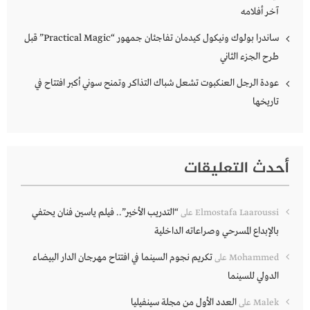
آخر أفلامه
ساندرا بولوك ونيكول كيدمان تفاجئان جمهور “Practical Magic” قبل
طرح الجزء الثاني
عودة الرجل العنكبوت تشعل شباك التذاكر وتمنح سوني أكبر افتتاح في
تاريخها
أحدث التعليقات
“التدريب الأخير”.. فيلم ياسين فنان يحتفي
Elmostafa Laaroussi
على
بالإبداع المسرحي وصراعاته الداخلية
تكريم نجوم السينما في افتتاح مهرجان الدار البيضاء
Mohammed
على
الدولي للسينما
العدد الأول من مجلة سينفيليا
Malek
على