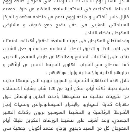
أسدل الستار يوم السبت 29 شتنبر2018 على مهرجان طنجة زووم
للسينما الاجتماعية في نسخته السابعة المنظم من طرف جمعية
كازال دلس أنفنتس و طنجة زووم بدعم من منظمة oxfam و المركز
السينمائي المغربي في حفل بهيج جمع ضيوف و مشاركي
المهرجان بفضاء التبادل.
وقداستطاع المهرجان في دورته السابعة تحقيق أهدافه المتمثلة
في لفت النظر والتطرق لقضايا اجتماعية حساسة و جعل الشباب
ينكب على إشكاليات المجتمع ويعالجها عن طريق السمعي البصري،
كما استطاع منح الشباب الهاوي للسينما التعبير عن آرائهم و
تجاربهم الذاتية والإنسانية وإبراز مواهبهم ،
خلال هذه التظاهرة الثقافية و السويو تربوية التي عرفتها مدينة
طنجة طيلة ثلاثة أيام، تمكن أزيد من 120 شاب وشابة الاستفادة
من تكوينات صباحية تم تنشيطها بأحدث الطرق والوسائل حول
مهارات كتابة السيناريو والإخراج السينماتوغرافي وتقنيات إنجاز
الأشرطة الوثائقية و التنشيط السوسيو تربوي وكذلك التعبير
الجسدي، وقد أشرف على تنشيط الورشات التكوين طيلة أيام
المهرجان كل من السيد ديديي بوجار، محمد أكويان، جمعية سي