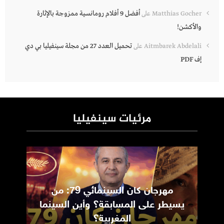
أفضل 9 أفلام رومانسية ممزوجة بالإثارة
Matthias Gocher
على
والأكشن!
تحميل العدد 27 من مجلة سينفيليا بي دي
Aitmbarek Abdelali
على
إف PDF
مرئيات سينفيليا
مهرجان كان السينمائي 79: من
ic
يسيطر على المسابقة؟ وأين السينما
m
المغربية؟