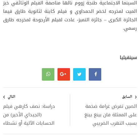
السينما الاجتماعية طنجة زووم نالها مناصفة الفيلم الوثائقي خبز
الميت لمخرجه لخضر الحمداوي و فيلم كاينة لثانوية طارق فيما
الجائزة الكبرى – جائزة التميز- عادت لفيلم الأرجوحة لمخرجه طارق
رسمي.
سينفيليا
تصفّح
المقالات
السابق
التالي
الصين تفرض غرامة ضخمة
دراسة: نصف كارهي فيلم
على الممثلة فان بينغ بينغ
(الجيداي الأخير) من
بسبب التهرب الضريبي
الحسابات الآلية أو نشطاء