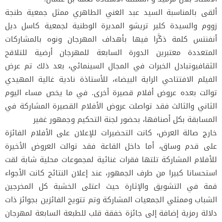
ألقى بالمناسبة السيد عبد الغني الطاهري ممثل جمعية طنجة
زووم والسيدة كلير تريشو المديرة الوطنية لجمعية كاسل ديل
أنفنتس كلمة ذكَّرا فيها بأهداف المهرجان ونوه بالمشاركات
المتعددة معتبرين الدورة السابعة للمهرجان أرضية للتلاقح
الثقافيوتبادل الخبرات في المجال السينمائي، بعد ذلك تم عرض
الفيلم الافتتاحي الراية البيضاء، للأستاذة نادية غالية المهيدي
توالت بعده عروض أفلام قصيرة أخرى. في ما يخص مساء اليوم
الثاني والثالث فقد تواصلت عروض الأفلام القصيرة المشاركة في
المسابقة بكل أصنافها، بحضور لجنة التحكيم وجمهور غفير
خارج صالة العرض، كانت التحضيرات للإعلان على الأفلام الفائزة
على قدم وساق، أما داخل القاعة فقد توالت العروض الأخيرة
للأفلام المشاركة تلتها فقرات غنائية لمجموعات محلية شابة لقت
استحسانا كبيرا من طرف الجمهور، عند إعلان النتائج كانت الأجواء
قمة في التشويق والإثارة حيث اعتلى الخشبة كل المخرجين
الشباب وممثلي الجمعيات المشاركة وتم تتويج الفائزين بجوائز ذات
دلالة رمزية إضافة إلى جائزة خفقة قلب للطبعة السابعة لمهرجان