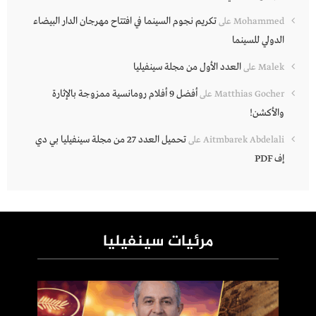
تكريم نجوم السينما في افتتاح مهرجان الدار البيضاء
Mohammed
على
الدولي للسينما
العدد الأول من مجلة سينفيليا
Malek
على
أفضل 9 أفلام رومانسية ممزوجة بالإثارة
Matthias Gocher
على
والأكشن!
تحميل العدد 27 من مجلة سينفيليا بي دي
Aitmbarek Abdelali
على
إف PDF
مرئيات سينفيليا