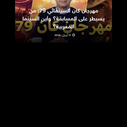
مهرجان كان السينمائي 79: من
ic
يسيطر على المسابقة؟ وأين السينما
m
المغربية؟
17 أبريل، 2026