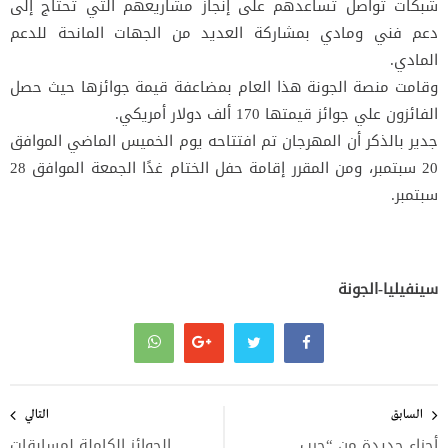
شبكات تواصل تساعدهم على إنجاز مشاريعهم التي تحتاج إلى
دعم فني ومادي بمشاركة العديد من الجهات المانحة للدعم
المادي.
وقامت منصة الجونة هذا العام بمضاعفة قيمة جوائزها حيث حصل
الفائزون علي جوائز قيمتها 170 ألف دولار أمريكي.
جدير بالذكر أن المهرجان تم افتتاحه يوم الخميس الماضي الموافق
20 سبتمبر، ومن المقرر إقامة حفل الختام غدًا الجمعة الموافق 28
سبتمبر.
سينفيليا-الجونة
تصفّح
المقالات
السابق
التالي
أجزاء جديدة من “حرب
الجوائز الكاملة لمسابقات