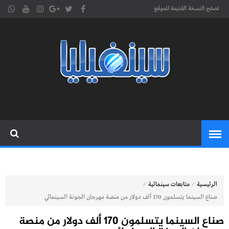
تصفح النسخة القديمة للموقع
موقع
cinephilia,سينفيليا مجلة سينمائية
إلكترونية تهتم بشؤون السينما
سينفيليا
المغربية والعربية والعالمية
⁄
⁄
الرئيسية
متابعات سينمائية
صناع السينما يتسلمون 170 ألف دولار من منصة مهرجان الجونة السينمائي
صناع السينما يتسلمون 170 ألف دولار من منصة