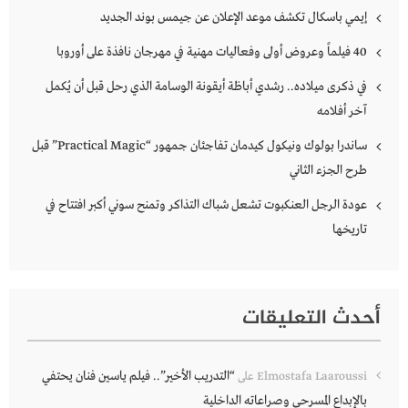
إيمي باسكال تكشف موعد الإعلان عن جيمس بوند الجديد
40 فيلماً وعروض أولى وفعاليات مهنية في مهرجان نافذة على أوروبا
في ذكرى ميلاده.. رشدي أباظة أيقونة الوسامة الذي رحل قبل أن يُكمل
آخر أفلامه
ساندرا بولوك ونيكول كيدمان تفاجئان جمهور “Practical Magic” قبل
طرح الجزء الثاني
عودة الرجل العنكبوت تشعل شباك التذاكر وتمنح سوني أكبر افتتاح في
تاريخها
أحدث التعليقات
“التدريب الأخير”.. فيلم ياسين فنان يحتفي
Elmostafa Laaroussi
على
بالإبداع المسرحي وصراعاته الداخلية