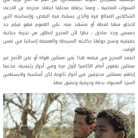
السنوات الماضية ، ومما يجعله مختلفا ابتعاد مخرجه عن الادعاء
الشكلاني المبالغ فيه والذي يسقط فيه البعض، وإنسانيته التي
لاتخلو منها لقطة أو مشهد منه، على العموم فهو فيلم جد
حميمي وجد صادق ، نظرا لأن المخرج انطلق من تجربة حياتية
حقيقية ونسج حولها حكايته البسيطة والعميقة إنسانيا في نفس
الوقت.
اعتمد المخرج في فيلمه هذا على ممثلين هواة أو على الأصح غير
ممثلين يقفون أمام الكاميرا لأول مرة وفي أدوار رئيسية، مدعما
إياهم بممثلين محترفين في أدوار ثانوية لكن أساسية ولايستغني
السرد المحبوك بدقة وحرفية وعشق عنها.